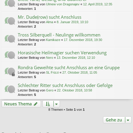
Letzter Beitrag von
Ulmew von Dragonajev
«
12. April 2019, 12:35
Antworten:
1
Mr. Dude(row) sucht Anschluss
Letzter Beitrag von
Alma
«
8. Januar 2019, 10:10
Antworten:
2
Tross Silberquell - Neulinge willkommen
Letzter Beitrag von
Kamikaze
«
17. Dezember 2018, 19:30
Antworten:
2
Horasische Heilmagier suchen Verwendung
Letzter Beitrag von
Nero
«
13. Dezember 2018, 12:10
Rondra Geweihte sucht Anschluss an eine Gruppe
Letzter Beitrag von
SL Frizzi
«
27. Oktober 2018, 11:05
Antworten:
5
Schlechter Ritter sucht Anschluss oder Gefolge
Letzter Beitrag von
Gero
«
22. Oktober 2018, 10:58
Antworten:
5
Neues Thema
8 Themen • Seite
1
von
1
Gehe zu