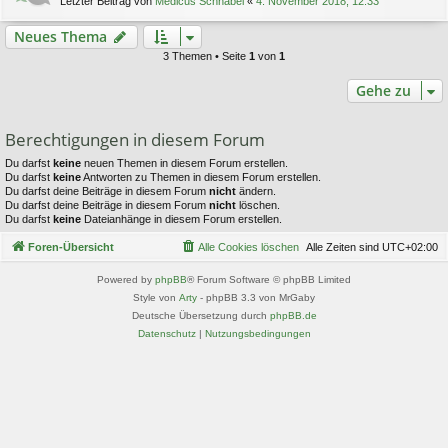
Letzter Beitrag von
Medicus Schnabel
«
4. November 2018, 12:33
Neues Thema
3 Themen • Seite
1
von
1
Gehe zu
Berechtigungen in diesem Forum
Du darfst
keine
neuen Themen in diesem Forum erstellen.
Du darfst
keine
Antworten zu Themen in diesem Forum erstellen.
Du darfst deine Beiträge in diesem Forum
nicht
ändern.
Du darfst deine Beiträge in diesem Forum
nicht
löschen.
Du darfst
keine
Dateianhänge in diesem Forum erstellen.
Foren-Übersicht
Alle Cookies löschen
Alle Zeiten sind
UTC+02:00
Powered by
phpBB
® Forum Software © phpBB Limited
Style von
Arty
- phpBB 3.3 von MrGaby
Deutsche Übersetzung durch
phpBB.de
Datenschutz
|
Nutzungsbedingungen