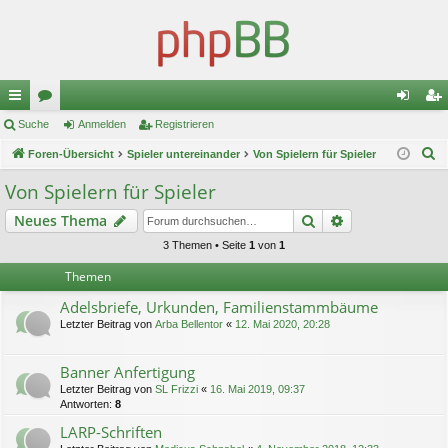
ch
Suche
or
Anmelden
Registrieren
n
eg
S
ne
Foren-Übersicht
en
Spieler untereinander
Von Spielern für Spieler
m
ist
u
llz
el
rie
Von Spielern für Spieler
c
ug
de
re
Suche
Erweiterte Suc
Neues Thema
h
e
riff
n
n
3 Themen • Seite
1
von
1
Themen
Adelsbriefe, Urkunden, Familienstammbäume
Letzter Beitrag von
Arba Bellentor
«
12. Mai 2020, 20:28
Banner Anfertigung
Letzter Beitrag von
SL Frizzi
«
16. Mai 2019, 09:37
Antworten:
8
LARP-Schriften