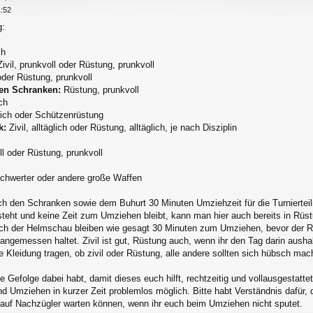
1:52
g:
ch
ivil, prunkvoll oder Rüstung, prunkvoll
 oder Rüstung, prunkvoll
en Schranken:
Rüstung, prunkvoll
ch
äglich oder Schützenrüstung
k:
Zivil, alltäglich oder Rüstung, alltäglich, je nach Disziplin
ll oder Rüstung, prunkvoll
 Schwerter oder andere große Waffen
ch den Schranken sowie dem Buhurt 30 Minuten Umziehzeit für die Turnierte
ht und keine Zeit zum Umziehen bleibt, kann man hier auch bereits in Rüstu
h der Helmschau bleiben wie gesagt 30 Minuten zum Umziehen, bevor der R
r angemessen haltet. Zivil ist gut, Rüstung auch, wenn ihr den Tag darin aushal
te Kleidung tragen, ob zivil oder Rüstung, alle andere sollten sich hübsch ma
lle Gefolge dabei habt, damit dieses euch hilft, rechtzeitig und vollausgesta
nd Umziehen in kurzer Zeit problemlos möglich. Bitte habt Verständnis dafür,
auf Nachzügler warten können, wenn ihr euch beim Umziehen nicht sputet.