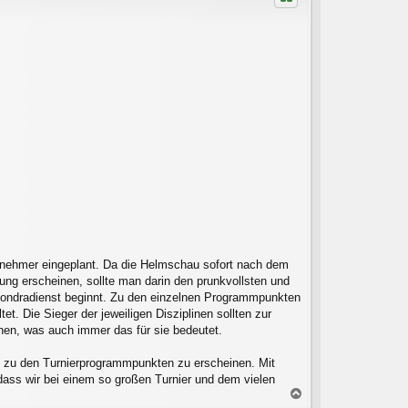
o
b
e
n
ilnehmer eingeplant. Da die Helmschau sofort nach dem
ng erscheinen, sollte man darin den prunkvollsten und
ondradienst beginnt. Zu den einzelnen Programmpunkten
tet. Die Sieger der jeweiligen Disziplinen sollten zur
chen, was auch immer das für sie bedeutet.
ttet zu den Turnierprogrammpunkten zu erscheinen. Mit
 dass wir bei einem so großen Turnier und dem vielen
N