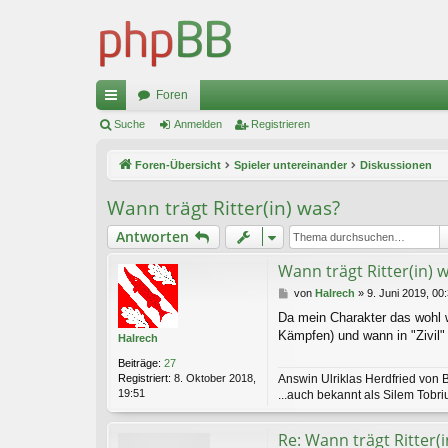
Foren
ch
Suche
Anmelden
Registrieren
ne
Foren-Übersicht
Spieler untereinander
Diskussionen
llz
Wann trägt Ritter(in) was?
ug
Antworten
riff
Wann trägt Ritter(in) 
B
von
Halrech
»
9. Juni 2019, 00
e
Da mein Charakter das wohl w
i
Kämpfen) und wann in "Zivil"
t
Halrech
r
Beiträge:
27
a
Answin Ulriklas Herdfried von B
Registriert:
8. Oktober 2018,
g
19:51
...auch bekannt als Silem Tobri
Re: Wann trägt Ritter(