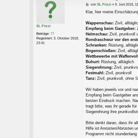
B
von
SL Frizzi
»
9. Juni 2019, 1
e
Klar, hier meine Einschätzun
i
t
r
Wappenschau:
Zivil, alltägli
SL Frizzi
a
Empfang beim Gastgeber:
Z
g
Beiträge:
77
Helmschau:
Zivil, prunkvoll
Registriert:
3. Oktober 2018,
Rondraschwur vor den erst
23:41
Schranken:
Rüstung, alltägli
Bogenschießen:
Zivil, allt
Wettbewerbe mit Waffenvol
Buhurt:
Rüstung, alltäglich
Siegerehrung:
Zivil, prunkvo
Festmahl:
Zivil, prunkvoll
Tanz:
Zivil, prunkvoll, ohne
Wir haben jeweils vor und na
Empfang beim Gastgeber anste
besten Eindruck machen. Nac
tragt bitte, was ihr gerade fü
Siegerehrung ihre prunkvolls
Bitte denkt daran, dass ihr a
Hilfe ist Anrüsten/Abrüsten u
Programm nicht stundenlang 