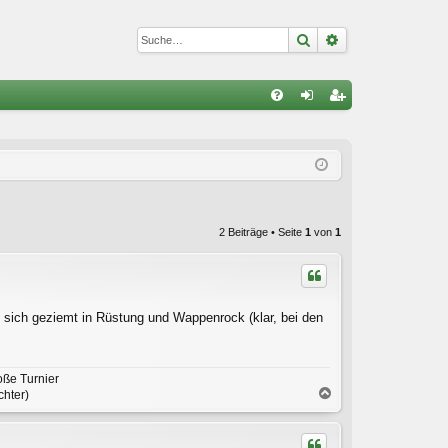
Suche
Erweiterte Suc
S
FA
n
eg
Q
m
ist
el
rie
de
re
2 Beiträge • Seite
1
von
1
n
n
s sich geziemt in Rüstung und Wappenrock (klar, bei den
oße Turnier
N
chter)
a
c
h