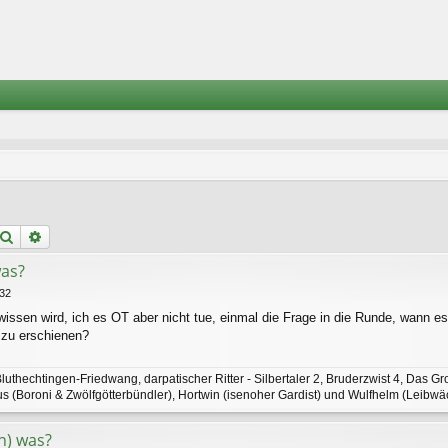
Suche
Erweiterte Suche
was?
:32
issen wird, ich es OT aber nicht tue, einmal die Frage in die Runde, wann e
 zu erschienen?
luthechtingen-Friedwang, darpatischer Ritter - Silbertaler 2, Bruderzwist 4, Das Gr
us (Boroni & Zwölfgötterbündler), Hortwin (isenoher Gardist) und Wulfhelm (Leibwä
in) was?