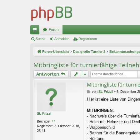
Foren
ch
Suche
Anmelden
Registrieren
ne
Foren-Übersicht
Das große Turnier 2
Bekanntmachunge
llz
Mitbringliste für turnierfähige Teilne
ug
Antworten
riff
Mitbringliste für turn
B
von
SL Frizzi
»
8. Dezember 20
e
Hier ist eine Liste von Dinge
i
t
r
MITBRINGEN:
SL Frizzi
a
- Nachweis über die Turnierfä
g
Beiträge:
77
- Helm mit Helmzier und Deck
Registriert:
3. Oktober 2018,
- Wappenschild
23:41
- Banner für die Bannergaleri
- Rüstung