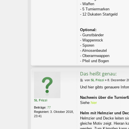
- Waffen
- 5 Turniermarken
- 12 Dukaten Startgeld
Optional:
- Gunstbänder
- Wappenrock
- Sporen
- Almosenbeutel
- Oberarmwappen
- Pfeil und Bogen
Das heißt genau:
B
von
SL Frizzi
»
8. Dezember 20
e
Und hier gibts genauere Info
i
t
r
Nachweis über die Turnierf
SL Frizzi
a
Siehe
hier
g
Beiträge:
77
Registriert:
3. Oktober 2018,
Helm mit Helmzier und De
23:41
Helmzier und Decke leiten s
gleiche Motiv zeigt. Hieran 
werden. Zum Kämpfen kann di