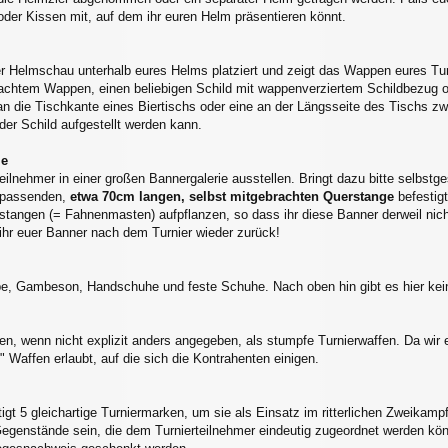
l oder Kissen mit, auf dem ihr euren Helm präsentieren könnt.
r Helmschau unterhalb eures Helms platziert und zeigt das Wappen eures Turni
rachtem Wappen, einen beliebigen Schild mit wappenverziertem Schildbezug o
t an die Tischkante eines Biertischs oder eine an der Längsseite des Tischs
 der Schild aufgestellt werden kann.
ie
eilnehmer in einer großen Bannergalerie ausstellen. Bringt dazu bitte selbst
s passenden,
etwa 70cm langen, selbst mitgebrachten Querstange
befestig
stangen (= Fahnenmasten) aufpflanzen, so dass ihr diese Banner derweil nic
ihr euer Banner nach dem Turnier wieder zurück!
, Gambeson, Handschuhe und feste Schuhe. Nach oben hin gibt es hier kei
en, wenn nicht explizit anders angegeben, als stumpfe Turnierwaffen. Da wir 
en" Waffen erlaubt, auf die sich die Kontrahenten einigen.
igt 5 gleichartige Turniermarken, um sie als Einsatz im ritterlichen Zweikamp
Gegenstände sein, die dem Turnierteilnehmer eindeutig zugeordnet werden kön