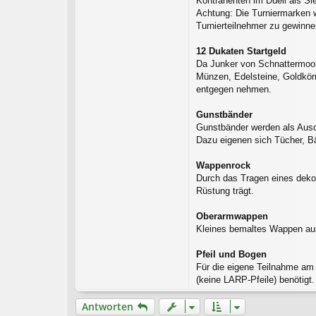
Kontrahenten im Duell als S
Achtung: Die Turniermarken w
Turnierteilnehmer zu gewinne
12 Dukaten Startgeld
Da Junker von Schnattermoor 
Münzen, Edelsteine, Goldkörn
entgegen nehmen.
Gunstbänder
Gunstbänder werden als Ausdr
Dazu eigenen sich Tücher, B
Wappenrock
Durch das Tragen eines deko
Rüstung trägt.
Oberarmwappen
Kleines bemaltes Wappen au
Pfeil und Bogen
Für die eigene Teilnahme am
(keine LARP-Pfeile) benötigt
Antworten