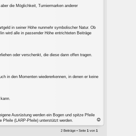
aber die Möglichkeit, Turniermarken anderer
artgeld in seiner Höhe nunmehr symbolischer Natur. Ob
n wird alle in passender Höhe entrichteten Beiträge
iehen oder verschenkt, die diese dann offen tragen.
auch in den Momenten wiedererkennen, in denen er keine
 kann.
igene Ausrüstung werden ein Bogen und spitze Pfeile
N
 Pfeile (LARP-Pfeile) unterstützt werden.
a
c
2 Beiträge • Seite
1
von
1
h