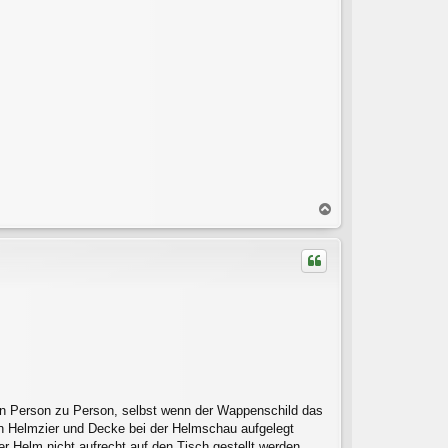
N
a
c
h
o
b
e
n
on Person zu Person, selbst wenn der Wappenschild das
nn Helmzier und Decke bei der Helmschau aufgelegt
 Helm nicht aufrecht auf den Tisch gestellt werden