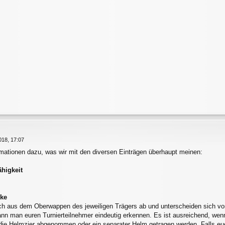
18, 17:07
rmationen dazu, was wir mit den diversen Einträgen überhaupt meinen:
ähigkeit
cke
ich aus dem Oberwappen des jeweiligen Trägers ab und unterscheiden sich v
kann man euren Turnierteilnehmer eindeutig erkennen. Es ist ausreichend, we
e Helmzier abgenommen oder ein separater Helm getragen werden. Falls euer