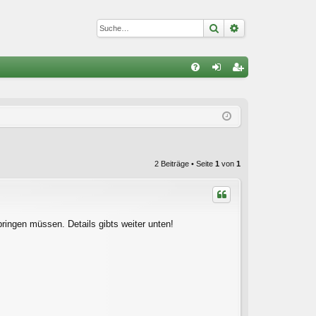
Suche
Erweiterte Suc
S
FA
n
eg
Q
m
ist
el
rie
de
re
2 Beiträge • Seite
1
von
1
n
n
bringen müssen. Details gibts weiter unten!