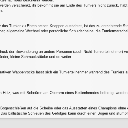
iegesnachweis geschenkt werden.
erden verschenkt, ihr bekommt sie am Ende des Turniers nicht zurück, habt 
n.
das Turnier zu Ehren seines Knappen ausrichtet, ist das zu entrichtende St
er, allgemeine Wechsel oder persönliche Schuldscheine, die Turniermarschalli
uck der Bewunderung an andere Personen (auch Nicht-Turnierteilnehmer) verl
änder, kleine Schmuckstücke und so weiter.
rativen Wappenrocks lässt sich ein Turnierteilnehmer während des Turniers 
s Holz, was mit Schnüren am Oberarm eines Kettenhemdes befestigt werden
 Bogenschießen auf die Scheibe oder das Ausstatten eines Champions ohne e
. Das ballistische Schießen des Gefolges kann durch einen Bogen und stumpfe