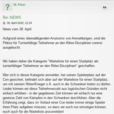
c
SL Frizzi
h
o
b
Re: NEWS
e
n
B
30. April 2020, 12:24
e
News vom 28. April:
i
t
r
Aufgrund eines überwältigenden Ansturms von Anmeldungen, sind die
a
Plätze für Turnierfähige Teilnehmer an den Ritter-Disziplinen vorerst
g
ausgebucht.
Wir haben daher die Kategorie "Warteliste für einen Startplatz als
turnierfähiger Teilnehmer an den Ritter-Disziplinen" geschaffen.​
Wer sich in dieser Kategorie anmeldet, hat seinen Spielerplatz auf der
Con gesichert, befindet sich aber auf der Warteliste für einen Startplatz,
um mit seinem Ritter/Krieger o.Ä. auch in die Schranken treten zu dürfen.
Leider können wir diese Teilnehmerzahl aus logistischen Gründen nicht
einfach erhöhen - in der gegebenen Zeit können wir einfach nur eine
gewisse Zahl von Kämpfen in den Schranken durchfühen. Aber die
Erfahrung zeigt, dass im Vorlauf einer Con leider immer einige Spieler
ihren Platz aufgeben müssen, so dass wir euch nur ermutigen können,
euch auch für die Warteliste anzumelden!