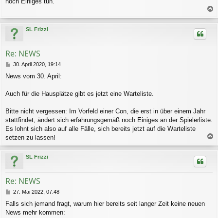
noch Einiges tun.
a
c
SL Frizzi
h
o
b
Re: NEWS
e
n
B
30. April 2020, 19:14
e
News vom 30. April:
i
t
r
Auch für die Hausplätze gibt es jetzt eine Warteliste.
a
g
Bitte nicht vergessen: Im Vorfeld einer Con, die erst in über einem Jahr
stattfindet, ändert sich erfahrungsgemäß noch Einiges an der Spielerliste.
Es lohnt sich also auf alle Fälle, sich bereits jetzt auf die Warteliste
setzen zu lassen!
a
c
SL Frizzi
h
o
b
Re: NEWS
e
n
B
27. Mai 2022, 07:48
e
Falls sich jemand fragt, warum hier bereits seit langer Zeit keine neuen
i
News mehr kommen:
t