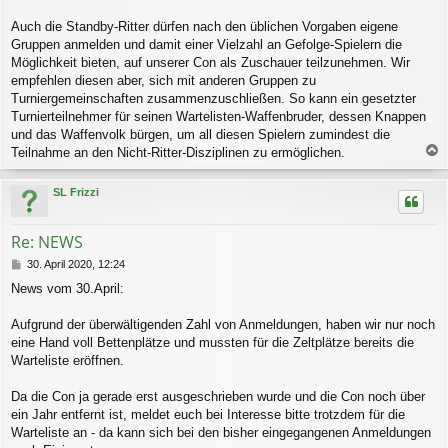
Auch die Standby-Ritter dürfen nach den üblichen Vorgaben eigene
Gruppen anmelden und damit einer Vielzahl an Gefolge-Spielern die
Möglichkeit bieten, auf unserer Con als Zuschauer teilzunehmen. Wir
empfehlen diesen aber, sich mit anderen Gruppen zu
Turniergemeinschaften zusammenzuschließen. So kann ein gesetzter
Turnierteilnehmer für seinen Wartelisten-Waffenbruder, dessen Knappen
und das Waffenvolk bürgen, um all diesen Spielern zumindest die
Teilnahme an den Nicht-Ritter-Disziplinen zu ermöglichen.
a
c
SL Frizzi
h
o
b
Re: NEWS
e
n
B
30. April 2020, 12:24
e
News vom 30.April:
i
t
r
Aufgrund der überwältigenden Zahl von Anmeldungen, haben wir nur noch
a
eine Hand voll Bettenplätze und mussten für die Zeltplätze bereits die
g
Warteliste eröffnen.
Da die Con ja gerade erst ausgeschrieben wurde und die Con noch über
ein Jahr entfernt ist, meldet euch bei Interesse bitte trotzdem für die
Warteliste an - da kann sich bei den bisher eingegangenen Anmeldungen