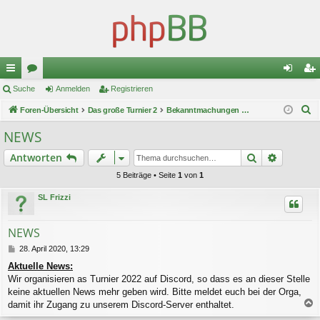
ch
Suche
or
Anmelden
Registrieren
n
eg
S
ne
Foren-Übersicht
en
Das große Turnier 2
Bekanntmachungen der Orga
m
ist
u
llz
el
rie
NEWS
c
ug
de
re
Suche
Erweiter
Antworten
h
e
riff
n
n
5 Beiträge • Seite
1
von
1
SL Frizzi
NEWS
B
28. April 2020, 13:29
e
Aktuelle News:
i
Wir organisieren as Turnier 2022 auf Discord, so dass es an dieser Stelle
t
r
keine aktuellen News mehr geben wird. Bitte meldet euch bei der Orga,
a
damit ihr Zugang zu unserem Discord-Server enthaltet.
g
a