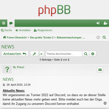
ch
Suche
or
Anmelden
Registrieren
n
eg
S
ne
Foren-Übersicht
en
Das große Turnier 2
Bekanntmachungen der Orga
m
ist
u
llz
el
rie
NEWS
c
ug
de
re
Suche
Erweiter
Antworten
h
e
riff
n
n
5 Beiträge • Seite
1
von
1
SL Frizzi
NEWS
B
28. April 2020, 13:29
e
Aktuelle News:
i
Wir organisieren as Turnier 2022 auf Discord, so dass es an dieser Stelle
t
r
keine aktuellen News mehr geben wird. Bitte meldet euch bei der Orga,
a
damit ihr Zugang zu unserem Discord-Server enthaltet.
g
a