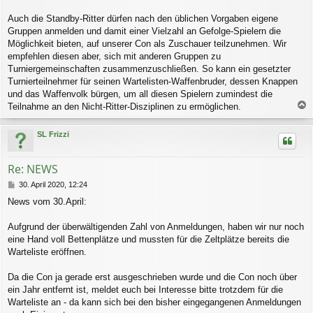
Auch die Standby-Ritter dürfen nach den üblichen Vorgaben eigene
Gruppen anmelden und damit einer Vielzahl an Gefolge-Spielern die
Möglichkeit bieten, auf unserer Con als Zuschauer teilzunehmen. Wir
empfehlen diesen aber, sich mit anderen Gruppen zu
Turniergemeinschaften zusammenzuschließen. So kann ein gesetzter
Turnierteilnehmer für seinen Wartelisten-Waffenbruder, dessen Knappen
und das Waffenvolk bürgen, um all diesen Spielern zumindest die
Teilnahme an den Nicht-Ritter-Disziplinen zu ermöglichen.
a
c
SL Frizzi
h
o
b
Re: NEWS
e
n
B
30. April 2020, 12:24
e
News vom 30.April:
i
t
r
Aufgrund der überwältigenden Zahl von Anmeldungen, haben wir nur noch
a
eine Hand voll Bettenplätze und mussten für die Zeltplätze bereits die
g
Warteliste eröffnen.
Da die Con ja gerade erst ausgeschrieben wurde und die Con noch über
ein Jahr entfernt ist, meldet euch bei Interesse bitte trotzdem für die
Warteliste an - da kann sich bei den bisher eingegangenen Anmeldungen