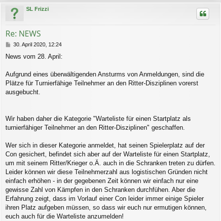
c
SL Frizzi
h
o
b
Re: NEWS
e
n
B
30. April 2020, 12:24
e
News vom 28. April:
i
t
r
Aufgrund eines überwältigenden Ansturms von Anmeldungen, sind die
a
Plätze für Turnierfähige Teilnehmer an den Ritter-Disziplinen vorerst
g
ausgebucht.
Wir haben daher die Kategorie "Warteliste für einen Startplatz als
turnierfähiger Teilnehmer an den Ritter-Disziplinen" geschaffen.​
Wer sich in dieser Kategorie anmeldet, hat seinen Spielerplatz auf der
Con gesichert, befindet sich aber auf der Warteliste für einen Startplatz,
um mit seinem Ritter/Krieger o.Ä. auch in die Schranken treten zu dürfen.
Leider können wir diese Teilnehmerzahl aus logistischen Gründen nicht
einfach erhöhen - in der gegebenen Zeit können wir einfach nur eine
gewisse Zahl von Kämpfen in den Schranken durchfühen. Aber die
Erfahrung zeigt, dass im Vorlauf einer Con leider immer einige Spieler
ihren Platz aufgeben müssen, so dass wir euch nur ermutigen können,
euch auch für die Warteliste anzumelden!