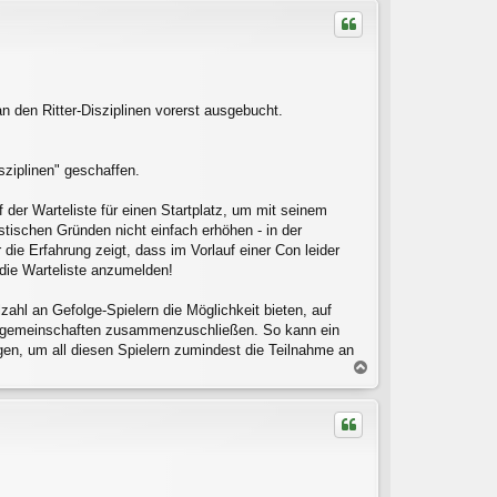
c
h
o
b
e
n
 den Ritter-Disziplinen vorerst ausgebucht.
sziplinen" geschaffen.​
f der Warteliste für einen Startplatz, um mit seinem
istischen Gründen nicht einfach erhöhen - in der
ie Erfahrung zeigt, dass im Vorlauf einer Con leider
die Warteliste anzumelden!
ahl an Gefolge-Spielern die Möglichkeit bieten, auf
iergemeinschaften zusammenzuschließen. So kann ein
gen, um all diesen Spielern zumindest die Teilnahme an
N
a
c
h
o
b
e
n