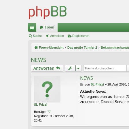
Foren
ch
Suche
Anmelden
Registrieren
ne
Foren-Übersicht
Das große Turnier 2
Bekanntmachunge
llz
NEWS
ug
Antworten
riff
NEWS
B
von
SL Frizzi
»
28. April 2020, 
e
Aktuelle News:
i
Wir organisieren as Turnier 
t
r
zu unserem Discord-Server en
SL Frizzi
a
g
Beiträge:
77
Registriert:
3. Oktober 2018,
23:41