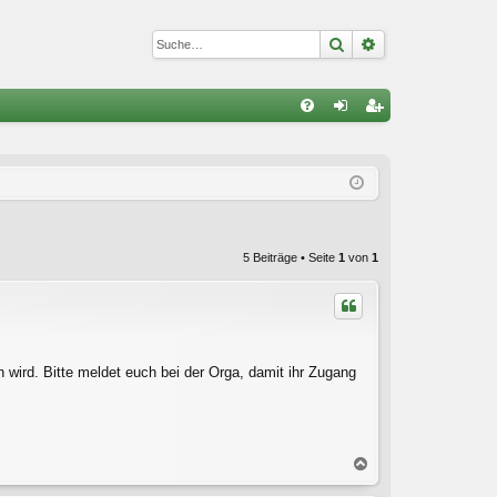
Suche
Erweiterte Suc
S
FA
n
eg
Q
m
ist
el
rie
de
re
5 Beiträge • Seite
1
von
1
n
n
 wird. Bitte meldet euch bei der Orga, damit ihr Zugang
N
a