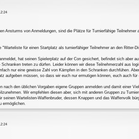
12:24
en Ansturms von Anmeldungen, sind die Plätze für Turnierfähige Teilnehmer an
"Warteliste für einen Startplatz als turnierfähiger Teilnehmer an den Ritter-Di
anmeldet, hat seinen Spielerplatz auf der Con gesichert, befindet sich aber au
ie Schranken treten zu dürfen. Leider können wir diese Teilnehmerzahl aus log
nfach nur eine gewisse Zahl von Kämpfen in den Schranken durchfühen. Aber d
latz aufgeben müssen, so dass wir euch nur ermutigen können, euch auch für 
en nach den üblichen Vorgaben eigene Gruppen anmelden und damit einer Vielz
eilzunehmen. Wir empfehlen diesen aber, sich mit anderen Gruppen zu Turn
für seinen Wartelisten-Waffenbruder, dessen Knappen und das Waffenvolk bür
zu ermöglichen.
12:24