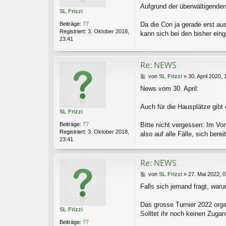
r
Aufgrund der überwältigenden
SL Frizzi
a
g
Beiträge:
77
Da die Con ja gerade erst aus
Registriert:
3. Oktober 2018,
kann sich bei den bisher ei
23:41
Re: NEWS
B
von
SL Frizzi
»
30. April 2020, 
e
News vom 30. April:
i
t
r
Auch für die Hausplätze gibt e
SL Frizzi
a
g
Beiträge:
77
Bitte nicht vergessen: Im Vor
Registriert:
3. Oktober 2018,
also auf alle Fälle, sich bere
23:41
Re: NEWS
B
von
SL Frizzi
»
27. Mai 2022, 0
e
Falls sich jemand fragt, war
i
t
r
Das grosse Turnier 2022 organ
SL Frizzi
a
Solltet ihr noch keinen Zuga
g
Beiträge:
77