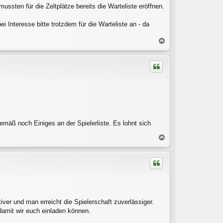
ssten für die Zeltplätze bereits die Warteliste eröffnen.
 Interesse bitte trotzdem für die Warteliste an - da
N
a
c
h
o
b
e
n
gemäß noch Einiges an der Spielerliste. Es lohnt sich
N
a
c
h
o
b
e
n
iver und man erreicht die Spielerschaft zuverlässiger.
damit wir euch einladen können.