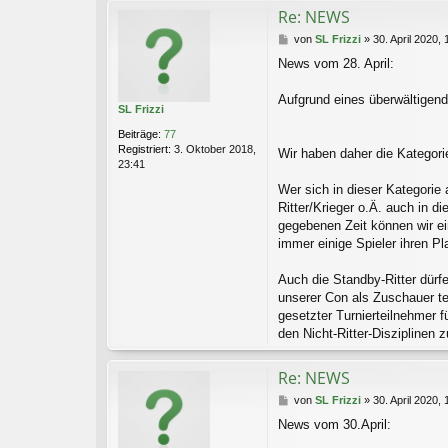
Re: NEWS
B
von
SL Frizzi
»
30. April 2020, 
e
News vom 28. April:
i
t
r
Aufgrund eines überwältigend
SL Frizzi
a
g
Beiträge:
77
Registriert:
3. Oktober 2018,
Wir haben daher die Kategorie 
23:41
Wer sich in dieser Kategorie 
Ritter/Krieger o.Ä. auch in d
gegebenen Zeit können wir ei
immer einige Spieler ihren P
Auch die Standby-Ritter dürf
unserer Con als Zuschauer t
gesetzter Turnierteilnehmer 
den Nicht-Ritter-Disziplinen 
Re: NEWS
B
von
SL Frizzi
»
30. April 2020, 
e
News vom 30.April:
i
t