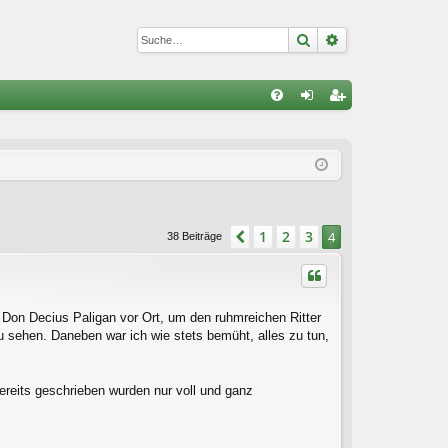
Suche
Erweiterte Suc
S
FA
n
eg
Q
m
ist
el
rie
de
re
1
2
3
Vorherige
4
38 Beiträge
n
n
 Don Decius Paligan vor Ort, um den ruhmreichen Ritter
 sehen. Daneben war ich wie stets bemüht, alles zu tun,
bereits geschrieben wurden nur voll und ganz