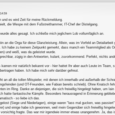
 14:59
n und es wird Zeit für meine Rückmeldung.
ielt, die Wespe mit dem Fußstreithammer, IT-Chef der Distelgang.
urde alles gesagt. Ich schließe mich jeglichem Lob vollumfäglich an.
n an die Orga für diese Glanzleistung. Allein, was im Vorfeld an Detailarbeit g
g. Ich habe zu keinem Zeitpunkt gemerkt, dass manch ein Teammitglied als Orga
ren) und weiß, was da geleistet wurde.
prechbar, zügig in den Antworten, kulant, zuvorkommend. Perfekt, nichts ande
 kamen mir natürlich bekannt vor - hier hattet Ihr aber auch Leute im Team, si
ertragen haben. Ich habe mich sehr darüber gefreut.
 an all die tollen Mitspieler, mit denen ich innerhalb und außerhalb der Sch
lingsfeinden (und OT-Freunden, wie Fabian bereits schrieb). Ohne Knatsch feh
ten im Ring. Danke an diejenigen, die sich freiwillig hingelegt haben, um Ia
ch hatte fantastische Kämpfe. Besonders herausragend in Erinnerung geblieb
dramatisch - so liebe ich das.
lost (Siege und Niederlagen), einige waren "lass mal gucken, was passiert" (
fer) und einige habe ich gewonnen, weil mein Gegenüber sich freiwillig hingeleg
 vorsichtig fragte. Das war mir irgendwie immer etwas unangenehm. Ja, das ist