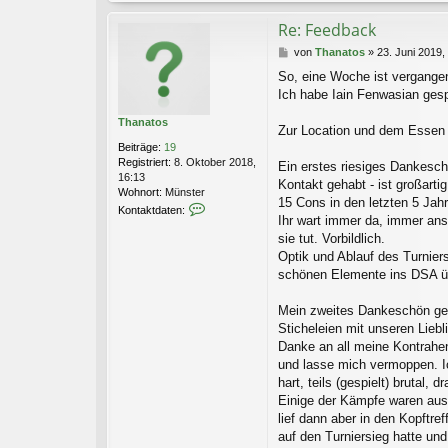
Re: Feedback
B
von
Thanatos
»
23. Juni 2019,
e
So, eine Woche ist vergange
i
Ich habe Iain Fenwasian gesp
t
r
Thanatos
a
Zur Location und dem Essen w
g
Beiträge:
19
Registriert:
8. Oktober 2018,
Ein erstes riesiges Dankeschö
16:13
Kontakt gehabt - ist großarti
Wohnort:
Münster
15 Cons in den letzten 5 Jah
K
Kontaktdaten:
Ihr wart immer da, immer ans
o
n
sie tut. Vorbildlich.
t
Optik und Ablauf des Turniers
a
schönen Elemente ins DSA üb
k
t
Mein zweites Dankeschön geht
d
a
Sticheleien mit unseren Lieb
t
Danke an all meine Kontrahen
e
und lasse mich vermoppen. I
n
hart, teils (gespielt) brutal, 
v
Einige der Kämpfe waren ausge
o
n
lief dann aber in den Kopftref
T
auf den Turniersieg hatte und
h