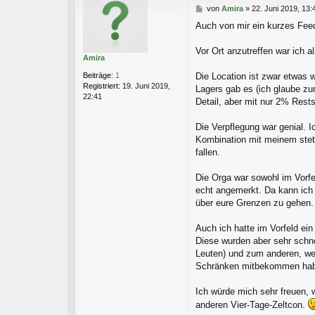
B
von
Amira
»
22. Juni 2019, 13:
e
Auch von mir ein kurzes Fee
i
t
r
Vor Ort anzutreffen war ich 
Amira
a
g
Beiträge:
1
Die Location ist zwar etwas 
Registriert:
19. Juni 2019,
Lagers gab es (ich glaube zu
22:41
Detail, aber mit nur 2% Rest
Die Verpflegung war genial. 
Kombination mit meinem stet
fallen.
Die Orga war sowohl im Vorfe
echt angemerkt. Da kann ich 
über eure Grenzen zu gehen.
Auch ich hatte im Vorfeld ei
Diese wurden aber sehr schnel
Leuten) und zum anderen, we
Schränken mitbekommen hab
Ich würde mich sehr freuen, 
anderen Vier-Tage-Zeltcon.