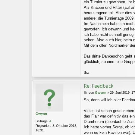
ein Turnier zu gewinnen. Ihr
a
Als Knappe und Ritter (auf a
n
herausragend toll. Aber dies
a
t
andere: die Turniertage 2009
o
Im Nachhinein habe ich mich 
s
geworfen, ich gewann und kege
ich habe nicht schnell genug 
sehen. Also auch hier, beim 
Mit dem ollen Nordmärker den 
Das dritte Dankeschön geht a
glücklich, so eine tolle Grup
tha
Re: Feedback
B
von
Gwynn
»
29. Juni 2019, 1
e
So, dann will ich oller Feed
i
t
r
Vieles ist schon geschrieben
Gwynn
a
das Flair war definitiv das 
g
Beiträge:
4
Drumherum (überdachte Zusch
Registriert:
8. Oktober 2018,
Ich hatte vorher Sorge, ob i
16:31
wenn es kein Pavillon war).