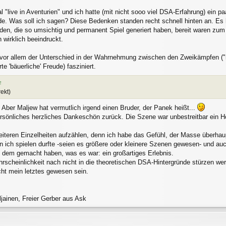
 "live in Aventurien" und ich hatte (mit nicht sooo viel DSA-Erfahrung) ein p
de. Was soll ich sagen? Diese Bedenken standen recht schnell hinten an. Es
den, die so umsichtig und permanent Spiel generiert haben, bereit waren z
h wirklich beeindruckt.
vor allem der Unterschied in der Wahrnehmung zwischen den Zweikämpfen ("ma
 'bäuerliche' Freude) fasziniert.
↑
rekt)
". Aber Maljew hat vermutlich irgend einen Bruder, der Panek heißt...
rsönliches herzliches Dankeschön zurück. Die Szene war unbestreitbar ein H
 weiteren Einzelheiten aufzählen, denn ich habe das Gefühl, der Masse überha
n ich spielen durfte -seien es größere oder kleinere Szenen gewesen- und auc
zu dem gemacht haben, was es war: ein großartiges Erlebnis.
rscheinlichkeit nach nicht in die theoretischen DSA-Hintergründe stürzen wer
icht mein letztes gewesen sein.
jainen, Freier Gerber aus Ask