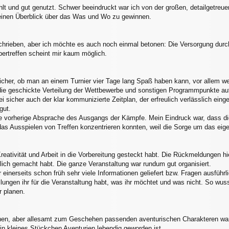
lt und gut genutzt. Schwer beeindruckt war ich von der großen, detailgetreuen
 einen Überblick über das Was und Wo zu gewinnen.
chrieben, aber ich möchte es auch noch einmal betonen: Die Versorgung durc
ertreffen scheint mir kaum möglich.
 sicher, ob man an einem Turnier vier Tage lang Spaß haben kann, vor allem w
 die geschickte Verteilung der Wettbewerbe und sonstigen Programmpunkte auf
bei sicher auch der klar kommunizierte Zeitplan, der erfreulich verlässlich ein
gut.
ie vorherige Absprache des Ausgangs der Kämpfe. Mein Eindruck war, dass di
as Ausspielen von Treffen konzentrieren konnten, weil die Sorge um das eigen
 Kreativität und Arbeit in die Vorbereitung gesteckt habt. Die Rückmeldungen
lich gemacht habt. Die ganze Veranstaltung war rundum gut organisiert.
hr einerseits schon früh sehr viele Informationen geliefert bzw. Fragen ausfüh
lungen ihr für die Veranstaltung habt, was ihr möchtet und was nicht. So wu
r planen.
ichen, aber allesamt zum Geschehen passenden aventurischen Charakteren war
n kleines Stückchen Aventurien lebendig geworden ist.