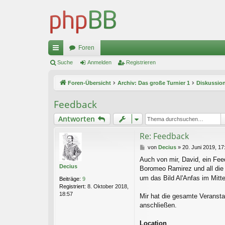
Foren
ch
Suche
Anmelden
Registrieren
ne
Foren-Übersicht
Archiv: Das große Turnier 1
Diskussio
llz
Feedback
ug
Antworten
riff
Re: Feedback
B
von
Decius
»
20. Juni 2019, 17
e
Auch von mir, David, ein Fee
i
Decius
Boromeo Ramirez und all die 
t
r
um das Bild Al'Anfas im Mitte
Beiträge:
9
a
Registriert:
8. Oktober 2018,
g
18:57
Mir hat die gesamte Veranstal
anschließen.
Location