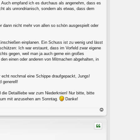
. Auch empfand ich es durchaus als angenehm, dass es
ht als unrondrianisch, sondern als etwas, dass dem
r dann nicht mehr von allen so schön ausgespielt oder
inschießen einplanen. Ein Schuss ist zu wenig und lässt
hützen: Ich war erstaunt, dass im Vorfeld zwar eigene
ichts gegen, weil man ja auch gerne ein großes
h den einen oder anderen von Mitmachen abgehalten, in
hr echt nochmal eine Schippe draufgepackt, Jungs!
 generell!
die Detailliebe war zum Niederknien! Nur bitte, bitte
 kaum mit anzusehen am Sonntag.
Danke!
N
a
c
h
o
b
e