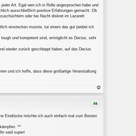
te jeder Art. Egal wen ich in Rolle angesprochen habe und
hlich ausschließlich positive Erfahrungen gemacht. Ob
nzuschüchtern oder bei Nacht diskret im Lazarett
lich einstecken musste, tut einem das gut (wobei ich
tough und kompetent sind, ermöglicht es Decius, sehr
und wieder zurück geschleppt haben, auf das Decius
ren und ich hoffe, dass diese großartige Veranstaltung
N
a
c
h
o
b
iche Eindrücke möchte ich auch einfach mal zum Besten
e
n
 kämpfen. ^^
hr seid super!