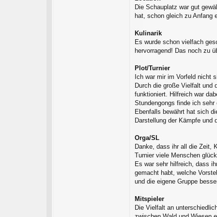
Die Schauplatz war gut gewäh
hat, schon gleich zu Anfang
Kulinarik
Es wurde schon vielfach ges
hervorragend! Das noch zu üb
Plot/Turnier
Ich war mir im Vorfeld nicht
Durch die große Vielfalt und
funktioniert. Hilfreich war da
Stundengongs finde ich sehr 
Ebenfalls bewährt hat sich d
Darstellung der Kämpfe und d
Orga/SL
Danke, dass ihr all die Zeit,
Turnier viele Menschen glück
Es war sehr hilfreich, dass i
gemacht habt, welche Vorstel
und die eigene Gruppe besse
Mitspieler
Die Vielfalt an unterschiedl
zwischen Wald und Wiesen ei