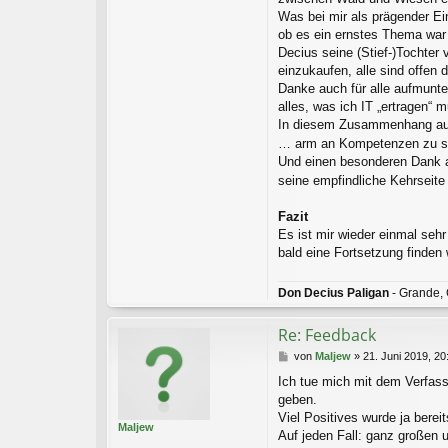
Was bei mir als prägender Ein
ob es ein ernstes Thema war 
Decius seine (Stief-)Tochter 
einzukaufen, alle sind offen
Danke auch für alle aufmunte
alles, was ich IT „ertragen“ 
In diesem Zusammenhang auch
… arm an Kompetenzen zu se
Und einen besonderen Dank a
seine empfindliche Kehrseite
Fazit
Es ist mir wieder einmal seh
bald eine Fortsetzung finden 
Don Decius Paligan
- Grande, 
Re: Feedback
B
von
Maljew
»
21. Juni 2019, 20
e
Ich tue mich mit dem Verfas
i
geben.
t
r
Viel Positives wurde ja bere
Maljew
a
Auf jeden Fall: ganz großen 
g