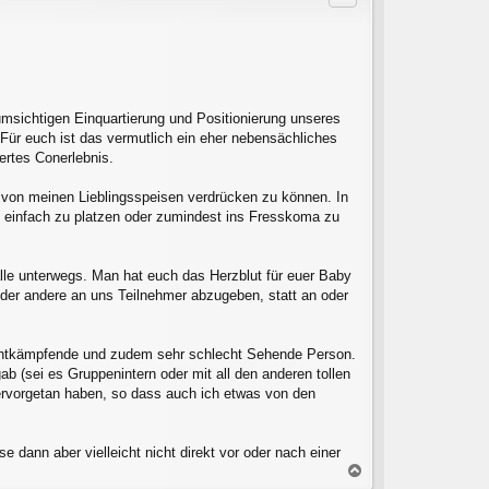
o
b
e
n
umsichtigen Einquartierung und Positionierung unseres
 Für euch ist das vermutlich ein eher nebensächliches
ertes Conerlebnis.
r von meinen Lieblingsspeisen verdrücken zu können. In
 einfach zu platzen oder zumindest ins Fresskoma zu
alle unterwegs. Man hat euch das Herzblut für euer Baby
der andere an uns Teilnehmer abzugeben, statt an oder
nichtkämpfende und zudem sehr schlecht Sehende Person.
ab (sei es Gruppenintern oder mit all den anderen tollen
ervorgetan haben, so dass auch ich etwas von den
dann aber vielleicht nicht direkt vor oder nach einer
N
a