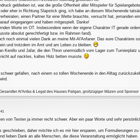
druck geblieben ist, war die große Offenheit aller Mitspieler für Spielangebo
oder eher in Richtung Slapstick ging, ich habe an diesem Wochenende tatsäc
verheiraten, einen Partner für eine Wette brauchte, versucht hat, jemanden ei
 darauf eingegangen und haben mitgespielt. Danke!
rnden Worte im OT. Insbesondere wenn der eigene Charakter IT gerade ordent
musste absolut gerechtfertigt bzw. im Rahmen fand).
 noch einmal vielen Dank an meine Mit-Al'Anfaner. Das eure Charaktere so 
in und trotzdem im Amt und am Leben zu bleiben.
n Kenillo und Jafar, die den Thron unermüdlich vom Lager zum Turnierplatz 
 nicht auf nacktes, kaltes Holz betten musste.
r schwer gefallen, nach einem so tollen Wochenende in den Alltag zurückzukeh
wird.
Gesandter Al'Anfas & Legat des Hauses Paligan, großzügiger Mäzen und Sponsor
:41
sen von Texten ja immer recht schwer. Aber ein paar Worte und sehr persönl
its geschrieben, daher möchte ich es mir hier ersparen, um Formulierungen zu
und lieben Dank an alle Menschen, die diese Veranstaltung ermöglicht haben. I