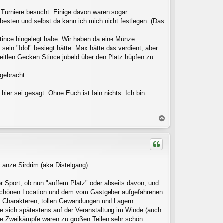
e Turniere besucht. Einige davon waren sogar
besten und selbst da kann ich mich nicht festlegen. (Das
 Stince hingelegt habe. Wir haben da eine Münze
sein "Idol" besiegt hätte. Max hätte das verdient, aber
 eitlen Gecken Stince jubeld über den Platz hüpfen zu
 gebracht.
ier sei gesagt: Ohne Euch ist Iain nichts. Ich bin
N
a
c
h
o
b
Lanze Sirdrim (aka Distelgang).
e
n
r Sport, ob nun "auffem Platz" oder abseits davon, und
der schönen Location und dem vom Gastgeber aufgefahrenen
n Charakteren, tollen Gewandungen und Lagern.
te sich spätestens auf der Veranstaltung im Winde (auch
ie Zweikämpfe waren zu großen Teilen sehr schön