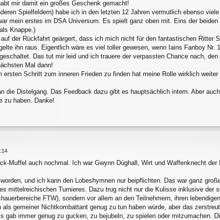
 habt mir damit ein großes Geschenk gemacht!
nderen Spielfeldern) habe ich in den letzten 12 Jahren vermutlich ebenso viel
 war mein erstes im DSA Universum. Es spielt ganz oben mit. Eins der beiden 
 als Knappe.)
auf der Rückfahrt geärgert, dass ich mich nicht für den fantastischen Ritter
lte ihn raus. Eigentlich wäre es viel toller gewesen, wenn Iains Fanboy Nr. 1 
geschaltet. Das tut mir leid und ich trauere der verpassten Chance nach, den
nächsten Mal dann!
ersten Schritt zum inneren Frieden zu finden hat meine Rolle wirklich weiter
n die Distelgang. Das Feedback dazu gibt es hauptsächlich intern. Aber auch h
pe zu haben. Danke!
7:14
back-Muffel auch nochmal. Ich war Gwynn Dùghall, Wirt und Waffenknecht der 
 worden, und ich kann den Lobeshymnen nur beipflichten. Das war ganz große
eines mittelreichischen Turnieres. Dazu trug nicht nur die Kulisse inklusive 
auerbereiche FTW), sondern vor allem an den Teilnehmern, ihren lebendige
ch als gemeiner Nichtkombattant genug zu tun haben würde, aber das zerstreu
 Es gab immer genug zu gucken, zu bejubeln, zu spielen oder mitzumachen. D