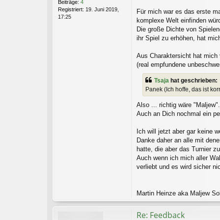
Beiträge:
4
Registriert:
19. Juni 2019,
Für mich war es das erste mal
17:25
komplexe Welt einfinden wür
Die große Dichte von Spielen
ihr Spiel zu erhöhen, hat mic
Aus Charaktersicht hat mich 
(real empfundene unbeschwerte
Tsaja
hat geschrieben:
Panek (Ich hoffe, das ist kor
Also ... richtig wäre "Maljew
Auch an Dich nochmal ein pe
Ich will jetzt aber gar keine
Danke daher an alle mit dene
hatte, die aber das Turnier 
Auch wenn ich mich aller Wah
verliebt und es wird sicher n
Martin Heinze aka Maljew Sol
Re: Feedback