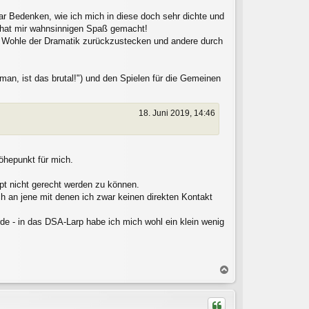
aar Bedenken, wie ich mich in diese doch sehr dichte und
 hat mir wahnsinnigen Spaß gemacht!
um Wohle der Dramatik zurückzustecken und andere durch
n, ist das brutal!") und den Spielen für die Gemeinen
18. Juni 2019, 14:46
öhepunkt für mich.
upt nicht gerecht werden zu können.
h an jene mit denen ich zwar keinen direkten Kontakt
de - in das DSA-Larp habe ich mich wohl ein klein wenig
N
a
c
h