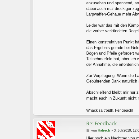
anzusehen und spannend, sod
dabei auch mal dreckiger zug
Larpwaffen-Gehaue mehr Abwe
Leider war das mit den Kämpf
die vorher verkündeten Regeln
Einen konstruktiven Punkt hä
das Ergebnis gerade bei Gel
Bögen und Pfeile gefordert w
Teilnehmerfeld hat, aber ich
der Annahme, die erforderlich
Zur Verpflegung: Wenn die La
Gebührenden Dank natürlich a
Abschließend bleibt mir nur z
macht euch in Zukunft nicht
Whack sa troidh, Fengeach!
Re: Feedback
B
von
Halrech
»
3. Juli 2019, 12:
e
Hier noch ein Nachtrag von m