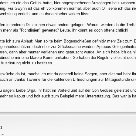
ass ich nie das Gefühl hatte, hier abgesprochenen Ausgängen beizuwohnen
ing. Für Gwynn ist das eh vollkommen normal, aber auch OT sehe ich das nic
chslung verleiht und es dynamischer wirken lässt.
en in anderen Disziplinen etwas anders gelagert. Warum werden da die Treffe
 mehr als "Richtlinien" gewertet? Leute, ihr könnt es doch offensichtlich!
tte ich zum Ablauf: Man sollte beim Bogenschießen definitiv mehr Zeit zum E
egenheitsschützen doch eher zur Glückssache werden. Apropos Gelegenheitssc
aren, dann aber munter verliehen und getauscht wurde. An sich habe ich da n
 wünsche mir eine klarere Kommunikation. So haben die Regeln vielleicht doc
 Ausrüstung nicht zu besitzen.
rpküche da ist, mache ich mir da generell keine Sorgen, aber diesmal habt i
uch an Jariks Taverne für die kühlenden Erfrischungen zur Mittagsstunde und
u sagen: Liebe Orga, ihr habt im Vorfeld und auf der Con Großes geleistet und 
 mehr so kaputt und holt euch zum Beispiel mehr Unterstützung. Das war ja
03
ir: