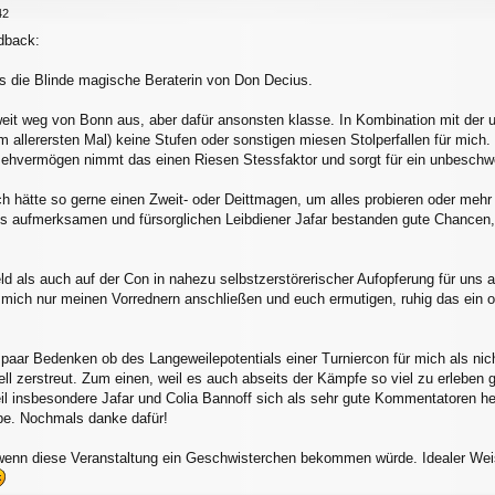
42
dback:
als die Blinde magische Beraterin von Don Decius.
weit weg von Bonn aus, aber dafür ansonsten klasse. In Kombination mit der 
m allerersten Mal) keine Stufen oder sonstigen miesen Stolperfallen für mich.
sehvermögen nimmt das einen Riesen Stessfaktor und sorgt für ein unbeschw
Ich hätte so gerne einen Zweit- oder Deittmagen, um alles probieren oder meh
s aufmerksamen und fürsorglichen Leibdiener Jafar bestanden gute Chancen,
ld als auch auf der Con in nahezu selbstzerstörerischer Aufopferung für uns 
mich nur meinen Vorrednern anschließen und euch ermutigen, ruhig das ein o
n paar Bedenken ob des Langeweilepotentials einer Turniercon für mich als 
l zerstreut. Zum einen, weil es auch abseits der Kämpfe so viel zu erleben g
il insbesondere Jafar und Colia Bannoff sich als sehr gute Kommentatoren h
e. Nochmals danke dafür!
wenn diese Veranstaltung ein Geschwisterchen bekommen würde. Idealer Weise 