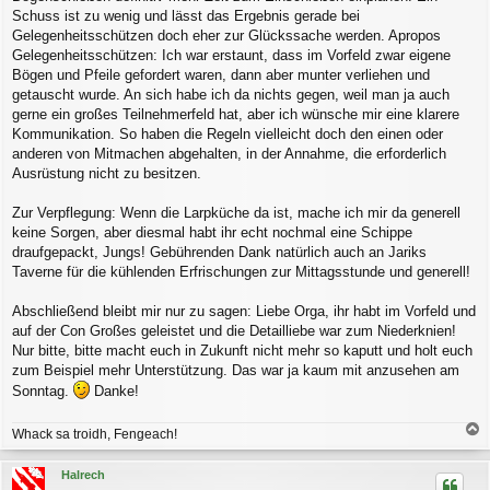
Schuss ist zu wenig und lässt das Ergebnis gerade bei
Gelegenheitsschützen doch eher zur Glückssache werden. Apropos
Gelegenheitsschützen: Ich war erstaunt, dass im Vorfeld zwar eigene
Bögen und Pfeile gefordert waren, dann aber munter verliehen und
getauscht wurde. An sich habe ich da nichts gegen, weil man ja auch
gerne ein großes Teilnehmerfeld hat, aber ich wünsche mir eine klarere
Kommunikation. So haben die Regeln vielleicht doch den einen oder
anderen von Mitmachen abgehalten, in der Annahme, die erforderlich
Ausrüstung nicht zu besitzen.
Zur Verpflegung: Wenn die Larpküche da ist, mache ich mir da generell
keine Sorgen, aber diesmal habt ihr echt nochmal eine Schippe
draufgepackt, Jungs! Gebührenden Dank natürlich auch an Jariks
Taverne für die kühlenden Erfrischungen zur Mittagsstunde und generell!
Abschließend bleibt mir nur zu sagen: Liebe Orga, ihr habt im Vorfeld und
auf der Con Großes geleistet und die Detailliebe war zum Niederknien!
Nur bitte, bitte macht euch in Zukunft nicht mehr so kaputt und holt euch
zum Beispiel mehr Unterstützung. Das war ja kaum mit anzusehen am
Sonntag.
Danke!
Whack sa troidh, Fengeach!
a
c
Halrech
h