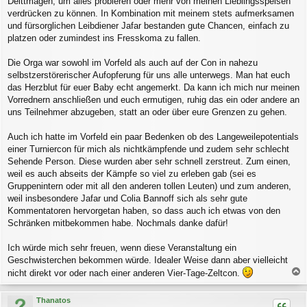
Deittmagen, um alles probieren oder mehr von meinen Lieblingsspeisen
verdrücken zu können. In Kombination mit meinem stets aufmerksamen
und fürsorglichen Leibdiener Jafar bestanden gute Chancen, einfach zu
platzen oder zumindest ins Fresskoma zu fallen.
Die Orga war sowohl im Vorfeld als auch auf der Con in nahezu
selbstzerstörerischer Aufopferung für uns alle unterwegs. Man hat euch
das Herzblut für euer Baby echt angemerkt. Da kann ich mich nur meinen
Vorrednern anschließen und euch ermutigen, ruhig das ein oder andere an
uns Teilnehmer abzugeben, statt an oder über eure Grenzen zu gehen.
Auch ich hatte im Vorfeld ein paar Bedenken ob des Langeweilepotentials
einer Turniercon für mich als nichtkämpfende und zudem sehr schlecht
Sehende Person. Diese wurden aber sehr schnell zerstreut. Zum einen,
weil es auch abseits der Kämpfe so viel zu erleben gab (sei es
Gruppenintern oder mit all den anderen tollen Leuten) und zum anderen,
weil insbesondere Jafar und Colia Bannoff sich als sehr gute
Kommentatoren hervorgetan haben, so dass auch ich etwas von den
Schränken mitbekommen habe. Nochmals danke dafür!
Ich würde mich sehr freuen, wenn diese Veranstaltung ein
Geschwisterchen bekommen würde. Idealer Weise dann aber vielleicht
nicht direkt vor oder nach einer anderen Vier-Tage-Zeltcon.
a
c
Thanatos
h