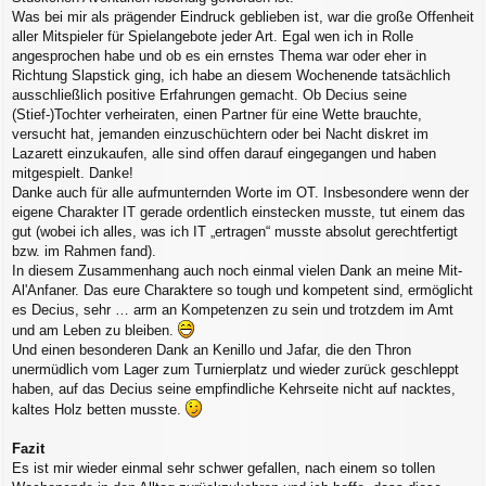
Was bei mir als prägender Eindruck geblieben ist, war die große Offenheit
aller Mitspieler für Spielangebote jeder Art. Egal wen ich in Rolle
angesprochen habe und ob es ein ernstes Thema war oder eher in
Richtung Slapstick ging, ich habe an diesem Wochenende tatsächlich
ausschließlich positive Erfahrungen gemacht. Ob Decius seine
(Stief-)Tochter verheiraten, einen Partner für eine Wette brauchte,
versucht hat, jemanden einzuschüchtern oder bei Nacht diskret im
Lazarett einzukaufen, alle sind offen darauf eingegangen und haben
mitgespielt. Danke!
Danke auch für alle aufmunternden Worte im OT. Insbesondere wenn der
eigene Charakter IT gerade ordentlich einstecken musste, tut einem das
gut (wobei ich alles, was ich IT „ertragen“ musste absolut gerechtfertigt
bzw. im Rahmen fand).
In diesem Zusammenhang auch noch einmal vielen Dank an meine Mit-
Al'Anfaner. Das eure Charaktere so tough und kompetent sind, ermöglicht
es Decius, sehr … arm an Kompetenzen zu sein und trotzdem im Amt
und am Leben zu bleiben.
Und einen besonderen Dank an Kenillo und Jafar, die den Thron
unermüdlich vom Lager zum Turnierplatz und wieder zurück geschleppt
haben, auf das Decius seine empfindliche Kehrseite nicht auf nacktes,
kaltes Holz betten musste.
Fazit
Es ist mir wieder einmal sehr schwer gefallen, nach einem so tollen