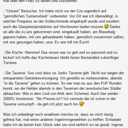
mal über den Platz zu laufen und zuzusehen.
- "Unsere" Besucher: Ich hatte mich vor der Con eigentlich auf
"gemütlichen Turnierurlaub" vorbereitet. Vor Ort war ich überwältigt, in
welcher Frequenz an der Goldschmiede eingekauft wurde und insofern
auch die Glasperenproduktion auf Hochtouren laufen musste
Danke
an alle die zu uns gekommen sind, eingekauft haben, am Blasebalg
gepumt haben, mit uns gehandwerkt haben, gemütlich zusammen saßen,
mit uns gesungen haben, usw. Es war toll mit Euch!
- Die Küche: Hammer! Das essen war so geil und so passend und so
lecker! Ich hoffe das Küchenteam bleibt fester Bestandteil zukünftiger
Turniere.
- Die Taverne: Soo cool dass es Jariks Taverne gibt. Nicht nur wegen der
entspannten Getränkeversorgung. Ich genieße es insbesondere, abends
"in die Taverne" gehen zu können. So wie man es aus den PnP Runden
kennt, wo die Helden abends in den Tavernen der aventurischen Städte
abtauchen. Wie in dem Lied von Alrik dem Schmied. Auch hier wieder -
1000% Immersion. "Wo Presea ist? Ich vermute die ist schon in der
Taverne versumpft - da geh ich jetzt auch hin
"
Was ich unbedingt noch erwähnen möchte ist, dass es mich riesig
gefreut hat, mal einen anderen Ingerimmgeweihten zu treffen. Entweder
hatte ich da bisher kein Glück oder sie sind wirklich so rar gesät. Ingmar,