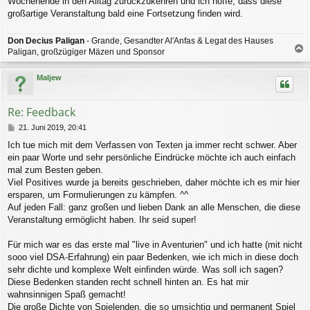
Wochenende in den Alltag zurückzukehren und ich hoffe, dass diese
großartige Veranstaltung bald eine Fortsetzung finden wird.
Don Decius Paligan
- Grande, Gesandter Al'Anfas & Legat des Hauses
Paligan, großzügiger Mäzen und Sponsor
a
c
Maljew
h
o
b
Re: Feedback
e
n
B
21. Juni 2019, 20:41
e
Ich tue mich mit dem Verfassen von Texten ja immer recht schwer. Aber
i
ein paar Worte und sehr persönliche Eindrücke möchte ich auch einfach
t
r
mal zum Besten geben.
a
Viel Positives wurde ja bereits geschrieben, daher möchte ich es mir hier
g
ersparen, um Formulierungen zu kämpfen. ^^
Auf jeden Fall: ganz großen und lieben Dank an alle Menschen, die diese
Veranstaltung ermöglicht haben. Ihr seid super!
Für mich war es das erste mal "live in Aventurien" und ich hatte (mit nicht
sooo viel DSA-Erfahrung) ein paar Bedenken, wie ich mich in diese doch
sehr dichte und komplexe Welt einfinden würde. Was soll ich sagen?
Diese Bedenken standen recht schnell hinten an. Es hat mir
wahnsinnigen Spaß gemacht!
Die große Dichte von Spielenden, die so umsichtig und permanent Spiel