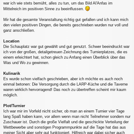
g
war ich wie stets bemüht, alles zu tun, um das Bild Al'Anfas im
Mittelreich im positiven Sinne zu beeinflussen.
Mir hat die gesamte Veranstaltung richtig gut gefallen und ich kann mich
den vielen positiven Dingen, die bereits geschrieben wurden nur voll und
ganz anschließen.
Location
Die Schauplatz war gut gewählt und gut genutzt. Schwer beeindruckt war
ich von der großen, detailgetreuen Zeichnung des Turnierplatzes, die es
einem erleichtert hat, schon gleich zu Anfang einen Überblick über das
Was und Wo zu gewinnen.
Kulinarik
Es wurde schon vielfach geschrieben, aber ich möchte es auch noch
einmal betonen: Die Versorgung durch die LARP-Küche und die Taverne
waren wirklich hervorragend! Das noch zu übertreffen scheint mir kaum
möglich.
Plot/Turnier
Ich war mir im Vorfeld nicht sicher, ob man an einem Turnier vier Tage
lang Spaß haben kann, vor allem wenn man nicht Teilnehmer sondern nur
Zuschauer ist. Durch die große Vielfalt und die geschickte Verteilung der
Wettbewerbe und sonstigen Programmpunkte auf die Tage hat das aus
meiner Sicht aber sehr gut funktioniert. Hilfreich war dabei sicher auch