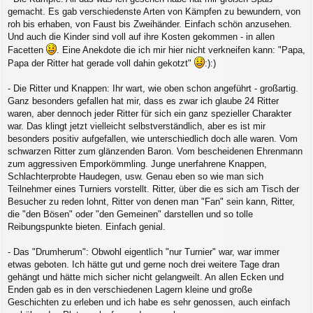
gemacht. Es gab verschiedenste Arten von Kämpfen zu bewundern, von
roh bis erhaben, von Faust bis Zweihänder. Einfach schön anzusehen.
Und auch die Kinder sind voll auf ihre Kosten gekommen - in allen
Facetten
. Eine Anekdote die ich mir hier nicht verkneifen kann: "Papa,
Papa der Ritter hat gerade voll dahin gekotzt"
:):)
- Die Ritter und Knappen: Ihr wart, wie oben schon angeführt - großartig.
Ganz besonders gefallen hat mir, dass es zwar ich glaube 24 Ritter
waren, aber dennoch jeder Ritter für sich ein ganz spezieller Charakter
war. Das klingt jetzt vielleicht selbstverständlich, aber es ist mir
besonders positiv aufgefallen, wie unterschiedlich doch alle waren. Vom
schwarzen Ritter zum glänzenden Baron. Vom bescheidenen Ehrenmann
zum aggressiven Emporkömmling. Junge unerfahrene Knappen,
Schlachterprobte Haudegen, usw. Genau eben so wie man sich
Teilnehmer eines Turniers vorstellt. Ritter, über die es sich am Tisch der
Besucher zu reden lohnt, Ritter von denen man "Fan" sein kann, Ritter,
die "den Bösen" oder "den Gemeinen" darstellen und so tolle
Reibungspunkte bieten. Einfach genial.
- Das "Drumherum": Obwohl eigentlich "nur Turnier" war, war immer
etwas geboten. Ich hätte gut und gerne noch drei weitere Tage dran
gehängt und hätte mich sicher nicht gelangweilt. An allen Ecken und
Enden gab es in den verschiedenen Lagern kleine und große
Geschichten zu erleben und ich habe es sehr genossen, auch einfach