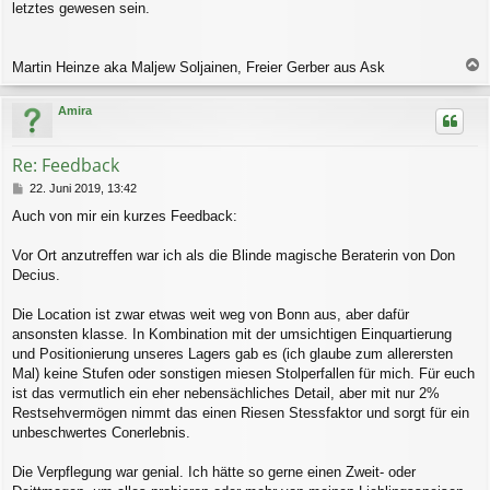
letztes gewesen sein.
Martin Heinze aka Maljew Soljainen, Freier Gerber aus Ask
a
c
Amira
h
o
b
Re: Feedback
e
n
B
22. Juni 2019, 13:42
e
Auch von mir ein kurzes Feedback:
i
t
r
Vor Ort anzutreffen war ich als die Blinde magische Beraterin von Don
a
Decius.
g
Die Location ist zwar etwas weit weg von Bonn aus, aber dafür
ansonsten klasse. In Kombination mit der umsichtigen Einquartierung
und Positionierung unseres Lagers gab es (ich glaube zum allerersten
Mal) keine Stufen oder sonstigen miesen Stolperfallen für mich. Für euch
ist das vermutlich ein eher nebensächliches Detail, aber mit nur 2%
Restsehvermögen nimmt das einen Riesen Stessfaktor und sorgt für ein
unbeschwertes Conerlebnis.
Die Verpflegung war genial. Ich hätte so gerne einen Zweit- oder