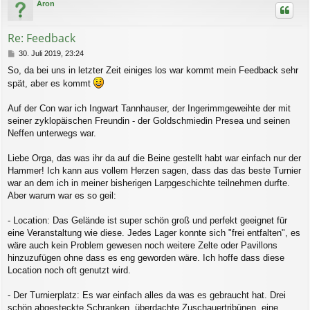
Aron
h
o
b
Re: Feedback
e
n
B
30. Juli 2019, 23:24
e
So, da bei uns in letzter Zeit einiges los war kommt mein Feedback sehr
i
spät, aber es kommt
t
r
a
Auf der Con war ich Ingwart Tannhauser, der Ingerimmgeweihte der mit
g
seiner zyklopäischen Freundin - der Goldschmiedin Presea und seinen
Neffen unterwegs war.
Liebe Orga, das was ihr da auf die Beine gestellt habt war einfach nur der
Hammer! Ich kann aus vollem Herzen sagen, dass das das beste Turnier
war an dem ich in meiner bisherigen Larpgeschichte teilnehmen durfte.
Aber warum war es so geil:
- Location: Das Gelände ist super schön groß und perfekt geeignet für
eine Veranstaltung wie diese. Jedes Lager konnte sich "frei entfalten", es
wäre auch kein Problem gewesen noch weitere Zelte oder Pavillons
hinzuzufügen ohne dass es eng geworden wäre. Ich hoffe dass diese
Location noch oft genutzt wird.
- Der Turnierplatz: Es war einfach alles da was es gebraucht hat. Drei
schön abgesteckte Schranken, überdachte Zuschauertribünen, eine