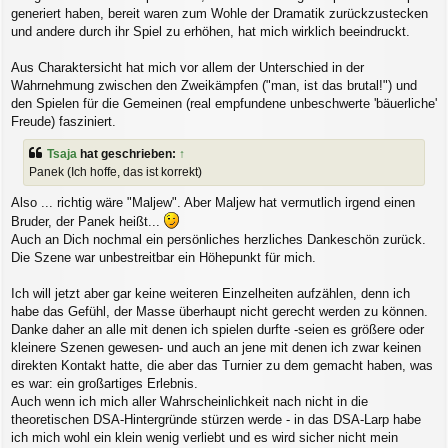
generiert haben, bereit waren zum Wohle der Dramatik zurückzustecken
und andere durch ihr Spiel zu erhöhen, hat mich wirklich beeindruckt.
Aus Charaktersicht hat mich vor allem der Unterschied in der
Wahrnehmung zwischen den Zweikämpfen ("man, ist das brutal!") und
den Spielen für die Gemeinen (real empfundene unbeschwerte 'bäuerliche'
Freude) fasziniert.
Tsaja
hat geschrieben:
↑
Panek (Ich hoffe, das ist korrekt)
Also ... richtig wäre "Maljew". Aber Maljew hat vermutlich irgend einen
Bruder, der Panek heißt...
Auch an Dich nochmal ein persönliches herzliches Dankeschön zurück.
Die Szene war unbestreitbar ein Höhepunkt für mich.
Ich will jetzt aber gar keine weiteren Einzelheiten aufzählen, denn ich
habe das Gefühl, der Masse überhaupt nicht gerecht werden zu können.
Danke daher an alle mit denen ich spielen durfte -seien es größere oder
kleinere Szenen gewesen- und auch an jene mit denen ich zwar keinen
direkten Kontakt hatte, die aber das Turnier zu dem gemacht haben, was
es war: ein großartiges Erlebnis.
Auch wenn ich mich aller Wahrscheinlichkeit nach nicht in die
theoretischen DSA-Hintergründe stürzen werde - in das DSA-Larp habe
ich mich wohl ein klein wenig verliebt und es wird sicher nicht mein