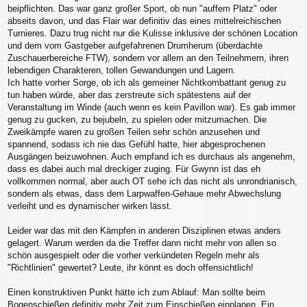
g
beipflichten. Das war ganz großer Sport, ob nun "auffem Platz" oder
abseits davon, und das Flair war definitiv das eines mittelreichischen
Turnieres. Dazu trug nicht nur die Kulisse inklusive der schönen Location
und dem vom Gastgeber aufgefahrenen Drumherum (überdachte
Zuschauerbereiche FTW), sondern vor allem an den Teilnehmern, ihren
lebendigen Charakteren, tollen Gewandungen und Lagern.
Ich hatte vorher Sorge, ob ich als gemeiner Nichtkombattant genug zu
tun haben würde, aber das zerstreute sich spätestens auf der
Veranstaltung im Winde (auch wenn es kein Pavillon war). Es gab immer
genug zu gucken, zu bejubeln, zu spielen oder mitzumachen. Die
Zweikämpfe waren zu großen Teilen sehr schön anzusehen und
spannend, sodass ich nie das Gefühl hatte, hier abgesprochenen
Ausgängen beizuwohnen. Auch empfand ich es durchaus als angenehm,
dass es dabei auch mal dreckiger zuging. Für Gwynn ist das eh
vollkommen normal, aber auch OT sehe ich das nicht als unrondrianisch,
sondern als etwas, dass dem Larpwaffen-Gehaue mehr Abwechslung
verleiht und es dynamischer wirken lässt.
Leider war das mit den Kämpfen in anderen Disziplinen etwas anders
gelagert. Warum werden da die Treffer dann nicht mehr von allen so
schön ausgespielt oder die vorher verkündeten Regeln mehr als
"Richtlinien" gewertet? Leute, ihr könnt es doch offensichtlich!
Einen konstruktiven Punkt hätte ich zum Ablauf: Man sollte beim
Bogenschießen definitiv mehr Zeit zum Einschießen einplanen. Ein