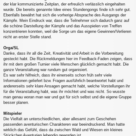
der klar kommunizierte Zeitplan, der erfreulich verlässlich eingehalten
wurde. Die bereits genannte Idee eines Stundengongs finde ich sehr gut.
Ebenfalls bewährt hat sich die vorherige Absprache des Ausgangs der
Kämpfe. Mein Eindruck war, dass die Teilnehmer sich dadurch ganz auf
die schöne Darstellung der Kämpfe und das Ausspielen von Treffen
konzentrieren konnten, weil die Sorge um das eigene Gewinnen/Verlieren
nicht an erster Stelle stand.
Orga/SL
Danke, dass ihr all die Zeit, Kreativität und Arbeit in die Vorbereitung
gesteckt habt. Die Rückmeldungen hier im Feedback-Faden zeigen, dass
ihr mit dem großen Turnier viele Menschen glücklich gemacht habt. Die
ganze Veranstaltung war rundum gut organisiert.
Es war sehr hilfreich, dass ihr einerseits schon früh sehr viele
Informationen geliefert bzw. Fragen ausführlich beantwortet habt und
andererseits sehr klare Ansagen gemacht habt, welche Vorstellungen ihr
für die Veranstaltung habt, was ihr möchtet und was nicht. So wusste
man genau woran man war und gut für sich selbst und die eigene Gruppe
besser planen.
Mitspieler
Die Vielfalt an unterschiedlichen, aber allesamt zum Geschehen
passenden aventurischen Charakteren war beeindruckend. Man hatte
wirklich das Gefühl, dass da zwischen Wald und Wiesen ein kleines
Stückchen Aventurien lebendig geworden ist.