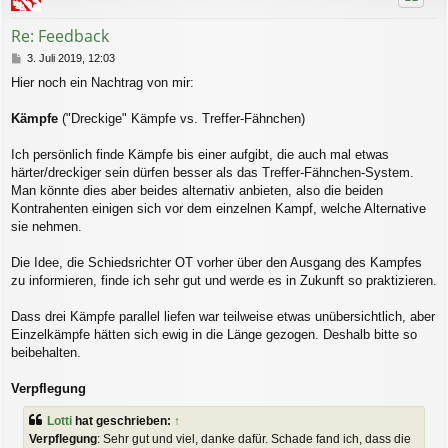
o
b
Re: Feedback
e
n
B
3. Juli 2019, 12:03
e
Hier noch ein Nachtrag von mir:
i
t
r
Kämpfe
("Dreckige" Kämpfe vs. Treffer-Fähnchen)
a
g
Ich persönlich finde Kämpfe bis einer aufgibt, die auch mal etwas
härter/dreckiger sein dürfen besser als das Treffer-Fähnchen-System.
Man könnte dies aber beides alternativ anbieten, also die beiden
Kontrahenten einigen sich vor dem einzelnen Kampf, welche Alternative
sie nehmen.
Die Idee, die Schiedsrichter OT vorher über den Ausgang des Kampfes
zu informieren, finde ich sehr gut und werde es in Zukunft so praktizieren.
Dass drei Kämpfe parallel liefen war teilweise etwas unübersichtlich, aber
Einzelkämpfe hätten sich ewig in die Länge gezogen. Deshalb bitte so
beibehalten.
Verpflegung
Lotti
hat geschrieben:
↑
Verpflegung
: Sehr gut und viel, danke dafür. Schade fand ich, dass die