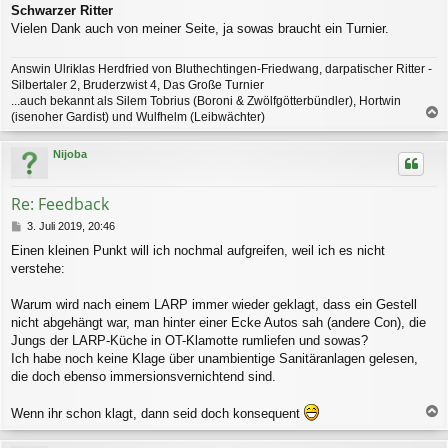
Schwarzer Ritter
Vielen Dank auch von meiner Seite, ja sowas braucht ein Turnier.
Answin Ulriklas Herdfried von Bluthechtingen-Friedwang, darpatischer Ritter -
Silbertaler 2, Bruderzwist 4, Das Große Turnier
...auch bekannt als Silem Tobrius (Boroni & Zwölfgötterbündler), Hortwin
(isenoher Gardist) und Wulfhelm (Leibwächter)
a
c
Nijoba
h
o
b
Re: Feedback
e
n
B
3. Juli 2019, 20:46
e
Einen kleinen Punkt will ich nochmal aufgreifen, weil ich es nicht
i
verstehe:
t
r
a
Warum wird nach einem LARP immer wieder geklagt, dass ein Gestell
g
nicht abgehängt war, man hinter einer Ecke Autos sah (andere Con), die
Jungs der LARP-Küche in OT-Klamotte rumliefen und sowas?
Ich habe noch keine Klage über unambientige Sanitäranlagen gelesen,
die doch ebenso immersionsvernichtend sind.
Wenn ihr schon klagt, dann seid doch konsequent
a
c