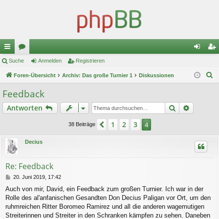
ch
Suche
or
Anmelden
Registrieren
n
eg
S
ne
Foren-Übersicht
en
Archiv: Das große Turnier 1
Diskussionen
m
ist
u
llz
el
rie
Feedback
c
ug
de
re
Suche
Erweiter
Antworten
h
e
riff
n
n
1
2
3
Vorherige
4
38 Beiträge
Decius
Re: Feedback
B
20. Juni 2019, 17:42
e
Auch von mir, David, ein Feedback zum großen Turnier. Ich war in der
i
Rolle des al'anfanischen Gesandten Don Decius Paligan vor Ort, um den
t
r
ruhmreichen Ritter Boromeo Ramirez und all die anderen wagemutigen
a
Streiterinnen und Streiter in den Schranken kämpfen zu sehen. Daneben