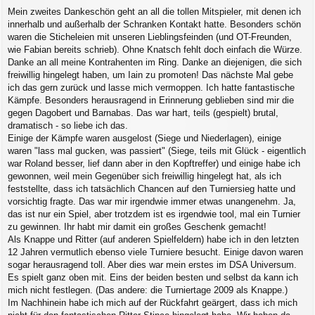
Mein zweites Dankeschön geht an all die tollen Mitspieler, mit denen ich
innerhalb und außerhalb der Schranken Kontakt hatte. Besonders schön
waren die Sticheleien mit unseren Lieblingsfeinden (und OT-Freunden,
wie Fabian bereits schrieb). Ohne Knatsch fehlt doch einfach die Würze.
Danke an all meine Kontrahenten im Ring. Danke an diejenigen, die sich
freiwillig hingelegt haben, um Iain zu promoten! Das nächste Mal gebe
ich das gern zurück und lasse mich vermoppen. Ich hatte fantastische
Kämpfe. Besonders herausragend in Erinnerung geblieben sind mir die
gegen Dagobert und Barnabas. Das war hart, teils (gespielt) brutal,
dramatisch - so liebe ich das.
Einige der Kämpfe waren ausgelost (Siege und Niederlagen), einige
waren "lass mal gucken, was passiert" (Siege, teils mit Glück - eigentlich
war Roland besser, lief dann aber in den Kopftreffer) und einige habe ich
gewonnen, weil mein Gegenüber sich freiwillig hingelegt hat, als ich
feststellte, dass ich tatsächlich Chancen auf den Turniersieg hatte und
vorsichtig fragte. Das war mir irgendwie immer etwas unangenehm. Ja,
das ist nur ein Spiel, aber trotzdem ist es irgendwie tool, mal ein Turnier
zu gewinnen. Ihr habt mir damit ein großes Geschenk gemacht!
Als Knappe und Ritter (auf anderen Spielfeldern) habe ich in den letzten
12 Jahren vermutlich ebenso viele Turniere besucht. Einige davon waren
sogar herausragend toll. Aber dies war mein erstes im DSA Universum.
Es spielt ganz oben mit. Eins der beiden besten und selbst da kann ich
mich nicht festlegen. (Das andere: die Turniertage 2009 als Knappe.)
Im Nachhinein habe ich mich auf der Rückfahrt geärgert, dass ich mich