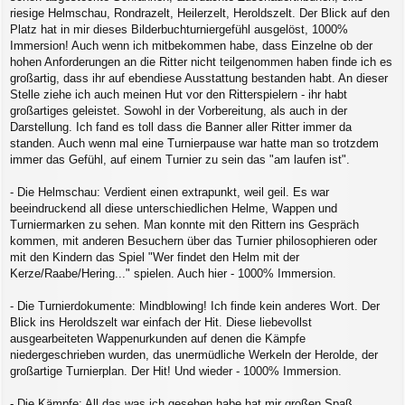
riesige Helmschau, Rondrazelt, Heilerzelt, Heroldszelt. Der Blick auf den
Platz hat in mir dieses Bilderbuchturniergefühl ausgelöst, 1000%
Immersion! Auch wenn ich mitbekommen habe, dass Einzelne ob der
hohen Anforderungen an die Ritter nicht teilgenommen haben finde ich es
großartig, dass ihr auf ebendiese Ausstattung bestanden habt. An dieser
Stelle ziehe ich auch meinen Hut vor den Ritterspielern - ihr habt
großartiges geleistet. Sowohl in der Vorbereitung, als auch in der
Darstellung. Ich fand es toll dass die Banner aller Ritter immer da
standen. Auch wenn mal eine Turnierpause war hatte man so trotzdem
immer das Gefühl, auf einem Turnier zu sein das "am laufen ist".
- Die Helmschau: Verdient einen extrapunkt, weil geil. Es war
beeindruckend all diese unterschiedlichen Helme, Wappen und
Turniermarken zu sehen. Man konnte mit den Rittern ins Gespräch
kommen, mit anderen Besuchern über das Turnier philosophieren oder
mit den Kindern das Spiel "Wer findet den Helm mit der
Kerze/Raabe/Hering..." spielen. Auch hier - 1000% Immersion.
- Die Turnierdokumente: Mindblowing! Ich finde kein anderes Wort. Der
Blick ins Heroldszelt war einfach der Hit. Diese liebevollst
ausgearbeiteten Wappenurkunden auf denen die Kämpfe
niedergeschrieben wurden, das unermüdliche Werkeln der Herolde, der
großartige Turnierplan. Der Hit! Und wieder - 1000% Immersion.
- Die Kämpfe: All das was ich gesehen habe hat mir großen Spaß