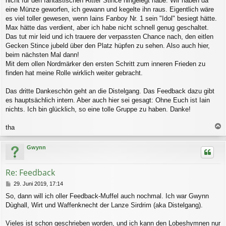
nicht für den fantastischen Ritter Stince hingelegt habe. Wir haben da
eine Münze geworfen, ich gewann und kegelte ihn raus. Eigentlich wäre
es viel toller gewesen, wenn Iains Fanboy Nr. 1 sein "Idol" besiegt hätte.
Max hätte das verdient, aber ich habe nicht schnell genug geschaltet.
Das tut mir leid und ich trauere der verpassten Chance nach, den eitlen
Gecken Stince jubeld über den Platz hüpfen zu sehen. Also auch hier,
beim nächsten Mal dann!
Mit dem ollen Nordmärker den ersten Schritt zum inneren Frieden zu
finden hat meine Rolle wirklich weiter gebracht.
Das dritte Dankeschön geht an die Distelgang. Das Feedback dazu gibt
es hauptsächlich intern. Aber auch hier sei gesagt: Ohne Euch ist Iain
nichts. Ich bin glücklich, so eine tolle Gruppe zu haben. Danke!
tha
a
c
Gwynn
h
o
b
Re: Feedback
e
n
B
29. Juni 2019, 17:14
e
So, dann will ich oller Feedback-Muffel auch nochmal. Ich war Gwynn
i
Dùghall, Wirt und Waffenknecht der Lanze Sirdrim (aka Distelgang).
t
r
a
Vieles ist schon geschrieben worden, und ich kann den Lobeshymnen nur