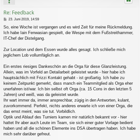
o
b
Re: Feedback
e
n
B
23. Juni 2019, 14:59
e
So, eine Woche ist vergangen und es wird Zeit für meine Rückmeldung.
i
Ich habe Iain Fenwasian gespielt, die Wespe mit dem Fußstreithammer,
t
r
IT-Chef der Distelgang.
a
g
Zur Location und dem Essen wurde alles gesagt. Ich schließe mich
jeglichem Lob vollumfäglich an.
Ein erstes riesiges Dankeschön an die Orga für diese Glanzleistung.
Allein, was im Vorfeld an Detailarbeit geleistet wurde - hier habe ich
hauptsächlich mit Frizzi Kontakt gehabt - ist großartig. Ich habe zu
keinem Zeitpunkt gemerkt, dass manch ein Teammitglied als Orga eher
unerfahren ist/war. Ich bin selbst oft Orga (ca. 15 Cons in den letzten 5
Jahren) und weiß, was da geleistet wurde.
Ihr wart immer da, immer ansprechbar, zügig in den Antworten, kulant,
zuvorkommend. Perfekt, nichts anderes erwarte ich von einer Orga, die
das ernst meint, was sie tut. Vorbildlich.
Optik und Ablauf des Turniers kamen mir natürlich bekannt vor - hier
hattet Ihr aber auch Leute im Team, sie sich einer guter Vorlage bedient
haben und all die schönen Elemente ins DSA übertragen haben. Ich habe
mich sehr darüber gefreut.