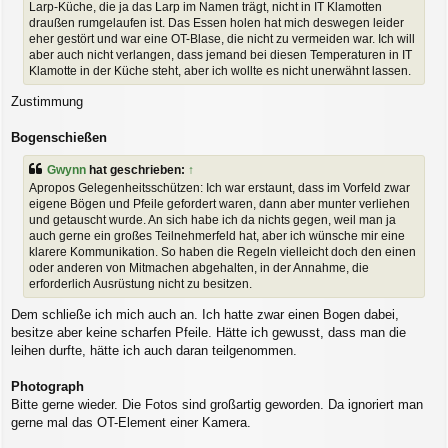
Larp-Küche, die ja das Larp im Namen trägt, nicht in IT Klamotten
draußen rumgelaufen ist. Das Essen holen hat mich deswegen leider
eher gestört und war eine OT-Blase, die nicht zu vermeiden war. Ich will
aber auch nicht verlangen, dass jemand bei diesen Temperaturen in IT
Klamotte in der Küche steht, aber ich wollte es nicht unerwähnt lassen.
Zustimmung
Bogenschießen
Gwynn
hat geschrieben:
↑
Apropos Gelegenheitsschützen: Ich war erstaunt, dass im Vorfeld zwar
eigene Bögen und Pfeile gefordert waren, dann aber munter verliehen
und getauscht wurde. An sich habe ich da nichts gegen, weil man ja
auch gerne ein großes Teilnehmerfeld hat, aber ich wünsche mir eine
klarere Kommunikation. So haben die Regeln vielleicht doch den einen
oder anderen von Mitmachen abgehalten, in der Annahme, die
erforderlich Ausrüstung nicht zu besitzen.
Dem schließe ich mich auch an. Ich hatte zwar einen Bogen dabei,
besitze aber keine scharfen Pfeile. Hätte ich gewusst, dass man die
leihen durfte, hätte ich auch daran teilgenommen.
Photograph
Bitte gerne wieder. Die Fotos sind großartig geworden. Da ignoriert man
gerne mal das OT-Element einer Kamera.