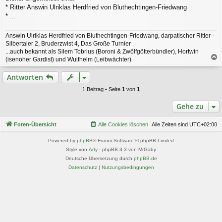
* Ritter Answin Ulriklas Herdfried von Bluthechtingen-Friedwang
* ...
Answin Ulriklas Herdfried von Bluthechtingen-Friedwang, darpatischer Ritter -
Silbertaler 2, Bruderzwist 4, Das Große Turnier
...auch bekannt als Silem Tobrius (Boroni & Zwölfgötterbündler), Hortwin
(isenoher Gardist) und Wulfhelm (Leibwächter)
a
c
Antworten
h
o
1 Beitrag • Seite
1
von
1
b
e
Gehe zu
n
Foren-Übersicht
Alle Cookies löschen
Alle Zeiten sind
UTC+02:00
Powered by
phpBB
® Forum Software © phpBB Limited
Style von
Arty
- phpBB 3.3 von MrGaby
Deutsche Übersetzung durch
phpBB.de
Datenschutz
|
Nutzungsbedingungen