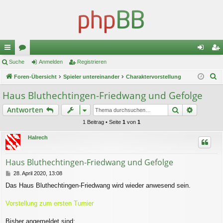
ch
Suche
or
Anmelden
Registrieren
n
eg
S
ne
Foren-Übersicht
en
Spieler untereinander
Charaktervorstellung
m
ist
u
llz
el
rie
Haus Bluthechtingen-Friedwang und Gefolge
c
ug
de
re
Suche
Erweiter
Antworten
h
e
riff
n
n
1 Beitrag • Seite
1
von
1
Halrech
Haus Bluthechtingen-Friedwang und Gefolge
B
28. April 2020, 13:08
e
Das Haus Bluthechtingen-Friedwang wird wieder anwesend sein.
i
t
r
Vorstellung zum ersten Turnier
a
g
Bisher angemeldet sind: