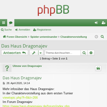
ch
Suche
or
Anmelden
Registrieren
n
eg
S
ne
Foren-Übersicht
en
Spieler untereinander
Charaktervorstellung
m
ist
u
llz
el
rie
Das Haus Dragonajev
c
ug
de
re
Suche
Erweiter
Antworten
h
e
riff
n
n
1 Beitrag • Seite
1
von
1
Ulmew von Dragonajev
Das Haus Dragonajev
B
28. April 2020, 14:14
e
Mehr infosüber das Haus Dragonajev:
i
In der Charaktervorstellung aus dem ersten Turnier
t
r
viewtopic.php?f=8&t=266
a
Im Forum Dragonajev
g
https://www.haus-dragonajev.de/forum/index.php