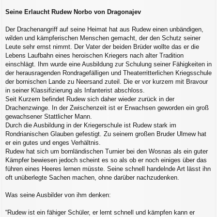
Seine Erlaucht Rudew Norbo von Dragonajev
Der Drachenangriff auf seine Heimat hat aus Rudew einen unbändigen,
wilden und kämpferischen Menschen gemacht, der den Schutz seiner
Leute sehr ernst nimmt. Der Vater der beiden Brüder wollte das er die
Lebens Laufbahn eines heroischen Kriegers nach alter Tradition
einschlägt. Ihm wurde eine Ausbildung zur Schulung seiner Fähigkeiten in
der herausragenden Rondragefälligen und Theaterritterlichen Kriegsschule
der bornischen Lande zu Neersand zuteil. Die er vor kurzem mit Bravour
in seiner Klassifizierung als Infanterist abschloss.
Seit Kurzem befindet Rudew sich daher wieder zurück in der
Drachenzwinge. In der Zwischenzeit ist er Erwachsen geworden ein groß
gewachsener Stattlicher Mann.
Durch die Ausbildung in der Kriegerschule ist Rudew stark im
Rondrianischen Glauben gefestigt. Zu seinem großen Bruder Ulmew hat
er ein gutes und enges Verhältnis.
Rudew hat sich um bornländischen Turnier bei den Wosnas als ein guter
Kämpfer bewiesen jedoch scheint es so als ob er noch einiges über das
führen eines Heeres lernen müsste. Seine schnell handelnde Art lässt ihn
oft unüberlegte Sachen machen, ohne darüber nachzudenken.
Was seine Ausbilder von ihm denken:
“Rudew ist ein fähiger Schüler, er lernt schnell und kämpfen kann er