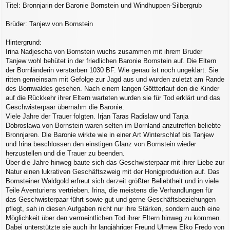
Titel: Bronnjarin der Baronie Bornstein und Windhuppen-Silbergrub
Brüder: Tanjew von Bornstein
Hintergrund:
Irina Nadjescha von Bornstein wuchs zusammen mit ihrem Bruder
Tanjew wohl behütet in der friedlichen Baronie Bornstein auf. Die Eltern
der Bornländerin verstarben 1030 BF. Wie genau ist noch ungeklärt. Sie
ritten gemeinsam mit Gefolge zur Jagd aus und wurden zuletzt am Rande
des Bornwaldes gesehen. Nach einem langen Göttterlauf den die Kinder
auf die Rückkehr ihrer Eltern warteten wurden sie für Tod erklärt und das
Geschwisterpaar übernahm die Baronie.
Viele Jahre der Trauer folgten. Irjan Taras Radislaw und Tanja
Dobroslawa von Bornstein waren selten im Bornland anzutreffen beliebte
Bronnjaren. Die Baronie wirkte wie in einer Art Winterschlaf bis Tanjew
und Irina beschlossen den einstigen Glanz von Bornstein wieder
herzustellen und die Trauer zu beenden.
Über die Jahre hinweg baute sich das Geschwisterpaar mit ihrer Liebe zur
Natur einen lukrativen Geschäftszweig mit der Honigproduktion auf. Das
Bornsteiner Waldgold erfreut sich derzeit größter Beliebtheit und in viele
Teile Aventuriens vertrieben. Irina, die meistens die Verhandlungen für
das Geschwisterpaar führt sowie gut und gerne Geschäftsbeziehungen
pflegt, sah in diesen Aufgaben nicht nur ihre Stärken, sondern auch eine
Möglichkeit über den vermeintlichen Tod ihrer Eltern hinweg zu kommen.
Dabei unterstützte sie auch ihr langjähriger Freund Ulmew Elko Fredo von