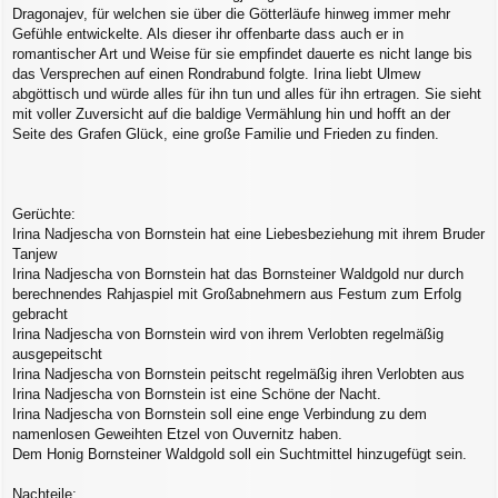
Dragonajev, für welchen sie über die Götterläufe hinweg immer mehr
Gefühle entwickelte. Als dieser ihr offenbarte dass auch er in
romantischer Art und Weise für sie empfindet dauerte es nicht lange bis
das Versprechen auf einen Rondrabund folgte. Irina liebt Ulmew
abgöttisch und würde alles für ihn tun und alles für ihn ertragen. Sie sieht
mit voller Zuversicht auf die baldige Vermählung hin und hofft an der
Seite des Grafen Glück, eine große Familie und Frieden zu finden.
Gerüchte:
Irina Nadjescha von Bornstein hat eine Liebesbeziehung mit ihrem Bruder
Tanjew
Irina Nadjescha von Bornstein hat das Bornsteiner Waldgold nur durch
berechnendes Rahjaspiel mit Großabnehmern aus Festum zum Erfolg
gebracht
Irina Nadjescha von Bornstein wird von ihrem Verlobten regelmäßig
ausgepeitscht
Irina Nadjescha von Bornstein peitscht regelmäßig ihren Verlobten aus
Irina Nadjescha von Bornstein ist eine Schöne der Nacht.
Irina Nadjescha von Bornstein soll eine enge Verbindung zu dem
namenlosen Geweihten Etzel von Ouvernitz haben.
Dem Honig Bornsteiner Waldgold soll ein Suchtmittel hinzugefügt sein.
Nachteile: