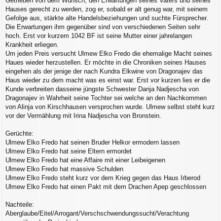
Getrieben von dem Wunsch, den Erwartungen seines Vaters und seines
Hauses gerecht zu werden, zog er, sobald er alt genug war, mit seinem
Gefolge aus, stärkte alte Handelsbeziehungen und suchte Fürsprecher.
Die Erwartungen ihm gegenüber sind von verschiedenen Seiten sehr
hoch. Erst vor kurzem 1042 BF ist seine Mutter einer jahrelangen
Krankheit erliegen.
Um jeden Preis versucht Ulmew Elko Fredo die ehemalige Macht seines
Haues wieder herzustellen. Er möchte in die Chroniken seines Hauses
eingehen als der jenige der nach Kundra Elkwine von Dragonajev das
Haus wieder zu dem macht was es einst war. Erst vor kurzen lies er die
Kunde verbreiten dasseine jüngste Schwester Danja Nadjescha von
Dragonajev in Wahrheit seine Tochter sei welche an den Nachkommen
von Alinja von Kirschhausen versprochen wurde. Ulmew selbst steht kurz
vor der Vermählung mit Irina Nadjescha von Bronstein.
Gerüchte:
Ulmew Elko Fredo hat seinen Bruder Helkor ermodern lassen
Ulmew Elko Fredo hat seine Eltern ermordet
Ulmew Elko Fredo hat eine Affaire mit einer Leibeigenen
Ulmew Elko Fredo hat massive Schulden
Ulmew Elko Fredo steht kurz vor dem Krieg gegen das Haus Irberod
Ulmew Elko Fredo hat einen Pakt mit dem Drachen Apep geschlossen
Nachteile:
Aberglaube/Eitel/Arrogant/Verschschwendungssucht/Verachtung