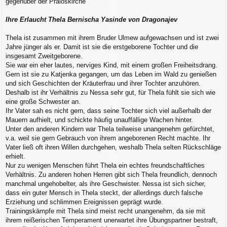
gegenüber der Praioskirche
Ihre Erlaucht Thela Bernischa Yasinde von Dragonajev
Thela ist zusammen mit ihrem Bruder Ulmew aufgewachsen und ist zwei
Jahre jünger als er. Damit ist sie die erstgeborene Tochter und die
insgesamt Zweitgeborene.
Sie war ein eher lautes, nerviges Kind, mit einem großen Freiheitsdrang.
Gern ist sie zu Katjenka gegangen, um das Leben im Wald zu genießen
und sich Geschichten der Kräuterfrau und ihrer Tochter anzuhören.
Deshalb ist ihr Verhältnis zu Nessa sehr gut, für Thela fühlt sie sich wie
eine große Schwester an.
Ihr Vater sah es nicht gern, dass seine Tochter sich viel außerhalb der
Mauern aufhielt, und schickte häufig unauffällige Wachen hinter.
Unter den anderen Kindern war Thela teilweise unangenehm gefürchtet,
v.a. weil sie gern Gebrauch von ihrem angeborenen Recht machte. Ihr
Vater ließ oft ihren Willen durchgehen, weshalb Thela selten Rückschläge
erhielt.
Nur zu wenigen Menschen führt Thela ein echtes freundschaftliches
Verhältnis. Zu anderen hohen Herren gibt sich Thela freundlich, dennoch
manchmal ungehobelter, als ihre Geschwister. Nessa ist sich sicher,
dass ein guter Mensch in Thela steckt, der allerdings durch falsche
Erziehung und schlimmen Ereignissen geprägt wurde.
Trainingskämpfe mit Thela sind meist recht unangenehm, da sie mit
ihrem reißerischen Temperament unerwartet ihre Übungspartner bestraft,