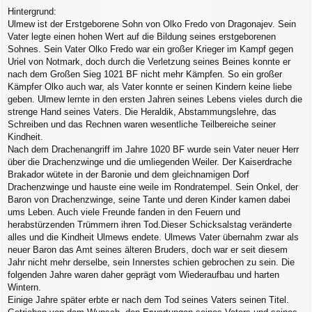
Hintergrund:
Ulmew ist der Erstgeborene Sohn von Olko Fredo von Dragonajev. Sein
Vater legte einen hohen Wert auf die Bildung seines erstgeborenen
Sohnes. Sein Vater Olko Fredo war ein großer Krieger im Kampf gegen
Uriel von Notmark, doch durch die Verletzung seines Beines konnte er
nach dem Großen Sieg 1021 BF nicht mehr Kämpfen. So ein großer
Kämpfer Olko auch war, als Vater konnte er seinen Kindern keine liebe
geben. Ulmew lernte in den ersten Jahren seines Lebens vieles durch die
strenge Hand seines Vaters. Die Heraldik, Abstammungslehre, das
Schreiben und das Rechnen waren wesentliche Teilbereiche seiner
Kindheit.
Nach dem Drachenangriff im Jahre 1020 BF wurde sein Vater neuer Herr
über die Drachenzwinge und die umliegenden Weiler. Der Kaiserdrache
Brakador wütete in der Baronie und dem gleichnamigen Dorf
Drachenzwinge und hauste eine weile im Rondratempel. Sein Onkel, der
Baron von Drachenzwinge, seine Tante und deren Kinder kamen dabei
ums Leben. Auch viele Freunde fanden in den Feuern und
herabstürzenden Trümmern ihren Tod.Dieser Schicksalstag veränderte
alles und die Kindheit Ulmews endete. Ulmews Vater übernahm zwar als
neuer Baron das Amt seines älteren Bruders, doch war er seit diesem
Jahr nicht mehr derselbe, sein Innerstes schien gebrochen zu sein. Die
folgenden Jahre waren daher geprägt vom Wiederaufbau und harten
Wintern.
Einige Jahre später erbte er nach dem Tod seines Vaters seinen Titel.