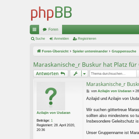
Foren
ch
Suche
Anmelden
Registrieren
ne
Foren-Übersicht
Spieler untereinander
Gruppensuche
llz
Maraskanische_r Buskur hat Platz für
ug
Antworten
riff
Maraskanische_r Busku
B
von
Azilajin von Usdaran
»
28
e
Azilajid und Azilajin von Us
i
t
r
Wir suchen göttertreue Maras
Azilajin von Usdaran
a
sollten also mindestens so t
g
Beiträge:
1
Insbesondere Geleitschutz i
Registriert:
28. April 2020,
20:36
Unser Gruppenname ist Mara