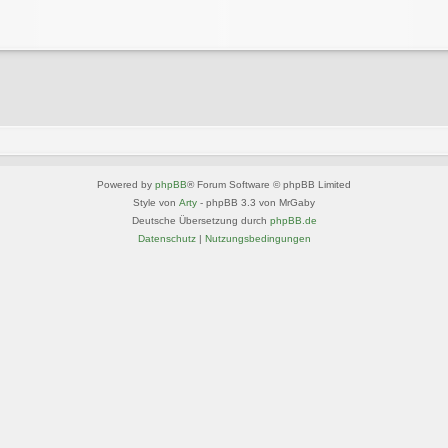
Powered by
phpBB
® Forum Software © phpBB Limited
Style von
Arty
- phpBB 3.3 von MrGaby
Deutsche Übersetzung durch
phpBB.de
Datenschutz
|
Nutzungsbedingungen