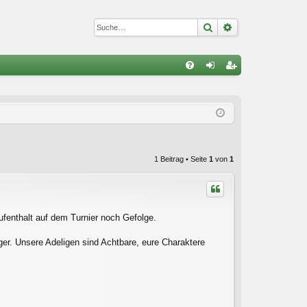
Suche
Erweiterte Suc
S
FA
n
eg
Q
m
ist
el
rie
de
re
1 Beitrag • Seite
1
von
1
n
n
ufenthalt auf dem Turnier noch Gefolge.
er. Unsere Adeligen sind Achtbare, eure Charaktere