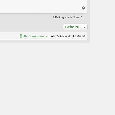
N
a
c
1 Beitrag • Seite
1
von
1
h
o
Gehe zu
b
e
Alle Cookies löschen
Alle Zeiten sind
UTC+02:00
n