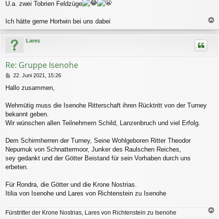
U.a. zwei Tobrien Feldzüge
Ich hätte gerne Hortwin bei uns dabei
a
c
Lares
h
o
b
Re: Gruppe Isenohe
e
n
B
22. Juni 2021, 15:26
e
Hallo zusammen,
i
t
r
Wehmütig muss die Isenohe Ritterschaft ihren Rücktritt von der Turney
a
bekannt geben.
g
Wir wünschen allen Teilnehmern Schild, Lanzenbruch und viel Erfolg.
Dem Schirmherren der Turney, Seine Wohlgeboren Ritter Theodor
Nepumuk von Schnattermoor, Junker des Raulschen Reiches,
sey gedankt und der Götter Beistand für sein Vorhaben durch uns
erbeten.
Für Rondra, die Götter und die Krone Nostrias.
Itilia von Isenohe und Lares von Richtenstein zu Isenohe
Fürstritter der Krone Nostrias, Lares von Richtenstein zu Isenohe
a