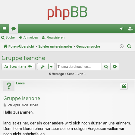
ch
Suche
or
Anmelden
Registrieren
n
eg
S
ne
Foren-Übersicht
en
Spieler untereinander
Gruppensuche
m
ist
u
llz
el
rie
Gruppe Isenohe
c
ug
de
re
Suche
Erweiter
Antworten
h
e
riff
n
n
5 Beiträge • Seite
1
von
1
Lares
Gruppe Isenohe
B
28. April 2020, 16:30
e
Hallo zusammen,
i
t
r
lang ist es her, der ein oder andere wird sich noch düster an uns erinnern.
a
Dem Herrn Boron ehren wir aber seinem seligen Vergessen wollen wir
g
noch nicht anheimfallen.