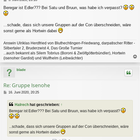
e
Beregar ist Edler??? Bei Satu und Bruun, was habe ich verpasst?
i
t
r
a
...schade, dass sich unsere Gruppen auf der Con überschneiden, wäre
g
sonst gerne als Hortwin dabei
Answin Ulriklas Herdfried von Bluthechtingen-Friedwang, darpatischer Ritter -
Silbertaler 2, Bruderzwist 4, Das Große Turnier
...auch bekannt als Silem Tobrius (Boroni & Zwölfgötterbündler), Hortwin
(isenoher Gardist) und Wulfhelm (Leibwächter)
a
c
blade
h
o
b
Re: Gruppe Isenohe
e
n
B
16. Juni 2020, 20:25
e
i
Halrech
hat geschrieben:
↑
t
Beregar ist Edler??? Bei Satu und Bruun, was habe ich verpasst?
r
a
g
...schade, dass sich unsere Gruppen auf der Con überschneiden, wäre
sonst gerne als Hortwin dabei