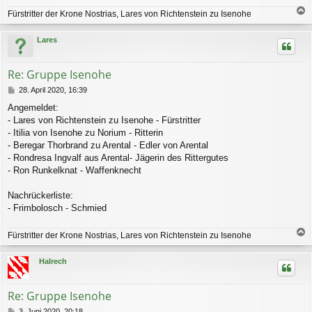
Fürstritter der Krone Nostrias, Lares von Richtenstein zu Isenohe
a
c
Lares
h
o
b
Re: Gruppe Isenohe
e
n
B
28. April 2020, 16:39
e
Angemeldet:
i
- Lares von Richtenstein zu Isenohe - Fürstritter
t
r
- Itilia von Isenohe zu Norium - Ritterin
a
- Beregar Thorbrand zu Arental - Edler von Arental
g
- Rondresa Ingvalf aus Arental- Jägerin des Rittergutes
- Ron Runkelknat - Waffenknecht
Nachrückerliste:
- Frimbolosch - Schmied
Fürstritter der Krone Nostrias, Lares von Richtenstein zu Isenohe
a
c
Halrech
h
o
b
Re: Gruppe Isenohe
e
n
B
3. Juni 2020, 20:18