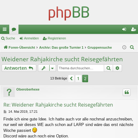
ch
Suche
or
Anmelden
Registrieren
n
eg
S
ne
Foren-Übersicht
en
Archiv: Das große Turnier 1
Gruppensuche
m
ist
u
llz
el
rie
Weidener Rahjakirche sucht Reisegefährten
c
ug
de
re
Suche
Erweiter
Antworten
h
e
riff
n
n
1
Vorherige
2
13 Beiträge
Oberoberhexe
Re: Weidener Rahjakirche sucht Reisegefährten
B
14. Mai 2019, 17:21
e
Finde ich eine gute Idee. Ich hatte auch vor alle nochmal anzuschreiben,
i
nur weil wir dieses WE auch schon auf LARP sind wäre das erst nächste
t
r
Woche passiert
a
Discord wäre auch noch eine Option.