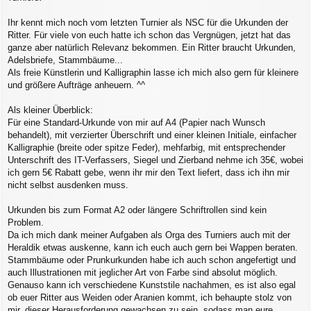
Ihr kennt mich noch vom letzten Turnier als NSC für die Urkunden der
Ritter. Für viele von euch hatte ich schon das Vergnügen, jetzt hat das
ganze aber natürlich Relevanz bekommen. Ein Ritter braucht Urkunden,
Adelsbriefe, Stammbäume...
Als freie Künstlerin und Kalligraphin lasse ich mich also gern für kleinere
und größere Aufträge anheuern. ^^
Als kleiner Überblick:
Für eine Standard-Urkunde von mir auf A4 (Papier nach Wunsch
behandelt), mit verzierter Überschrift und einer kleinen Initiale, einfacher
Kalligraphie (breite oder spitze Feder), mehfarbig, mit entsprechender
Unterschrift des IT-Verfassers, Siegel und Zierband nehme ich 35€, wobei
ich gern 5€ Rabatt gebe, wenn ihr mir den Text liefert, dass ich ihn mir
nicht selbst ausdenken muss.
Urkunden bis zum Format A2 oder längere Schriftrollen sind kein
Problem.
Da ich mich dank meiner Aufgaben als Orga des Turniers auch mit der
Heraldik etwas auskenne, kann ich euch auch gern bei Wappen beraten.
Stammbäume oder Prunkurkunden habe ich auch schon angefertigt und
auch Illustrationen mit jeglicher Art von Farbe sind absolut möglich.
Genauso kann ich verschiedene Kunststile nachahmen, es ist also egal
ob euer Ritter aus Weiden oder Aranien kommt, ich behaupte stolz von
mir, dieser Herausforderung gewachsen zu sein, sodass man eure