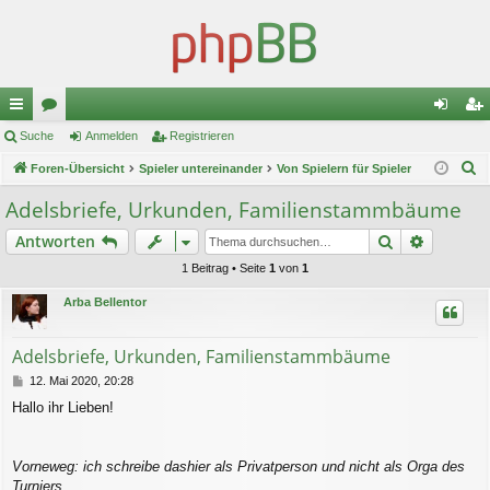
ch
Suche
or
Anmelden
Registrieren
n
eg
S
ne
Foren-Übersicht
en
Spieler untereinander
Von Spielern für Spieler
m
ist
u
llz
el
rie
Adelsbriefe, Urkunden, Familienstammbäume
c
ug
de
re
Suche
Erweiter
Antworten
h
e
riff
n
n
1 Beitrag • Seite
1
von
1
Arba Bellentor
Adelsbriefe, Urkunden, Familienstammbäume
B
12. Mai 2020, 20:28
e
Hallo ihr Lieben!
i
t
r
a
Vorneweg: ich schreibe dashier als Privatperson und nicht als Orga des
g
Turniers.