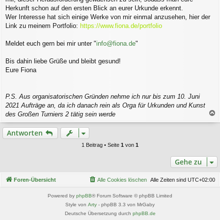
Herkunft schon auf den ersten Blick an eurer Urkunde erkennt.
Wer Interesse hat sich einige Werke von mir einmal anzusehen, hier der
Link zu meinem Portfolio:
https://www.fiona.de/portfolio
Meldet euch gern bei mir unter "
info@fiona.de
"
Bis dahin liebe Grüße und bleibt gesund!
Eure Fiona
P.S. Aus organisatorischen Gründen nehme ich nur bis zum 10. Juni
2021 Aufträge an, da ich danach rein als Orga für Urkunden und Kunst
des Großen Turniers 2 tätig sein werde
a
c
Antworten
h
o
1 Beitrag • Seite
1
von
1
b
e
Gehe zu
n
Foren-Übersicht
Alle Cookies löschen
Alle Zeiten sind
UTC+02:00
Powered by
phpBB
® Forum Software © phpBB Limited
Style von
Arty
- phpBB 3.3 von MrGaby
Deutsche Übersetzung durch
phpBB.de