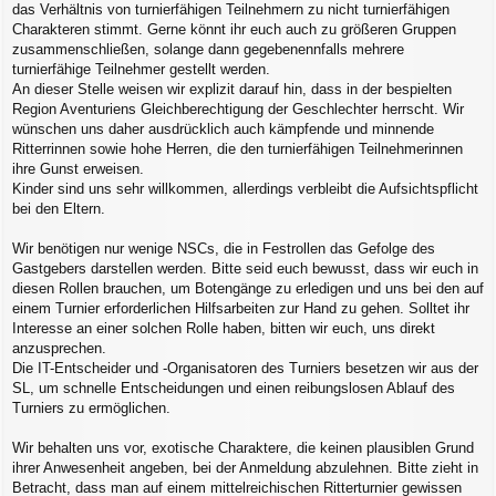
das Verhältnis von turnierfähigen Teilnehmern zu nicht turnierfähigen
Charakteren stimmt. Gerne könnt ihr euch auch zu größeren Gruppen
zusammenschließen, solange dann gegebenennfalls mehrere
turnierfähige Teilnehmer gestellt werden.
An dieser Stelle weisen wir explizit darauf hin, dass in der bespielten
Region Aventuriens Gleichberechtigung der Geschlechter herrscht. Wir
wünschen uns daher ausdrücklich auch kämpfende und minnende
Ritterrinnen sowie hohe Herren, die den turnierfähigen Teilnehmerinnen
ihre Gunst erweisen.
Kinder sind uns sehr willkommen, allerdings verbleibt die Aufsichtspflicht
bei den Eltern.
Wir benötigen nur wenige NSCs, die in Festrollen das Gefolge des
Gastgebers darstellen werden. Bitte seid euch bewusst, dass wir euch in
diesen Rollen brauchen, um Botengänge zu erledigen und uns bei den auf
einem Turnier erforderlichen Hilfsarbeiten zur Hand zu gehen. Solltet ihr
Interesse an einer solchen Rolle haben, bitten wir euch, uns direkt
anzusprechen.
Die IT-Entscheider und -Organisatoren des Turniers besetzen wir aus der
SL, um schnelle Entscheidungen und einen reibungslosen Ablauf des
Turniers zu ermöglichen.
Wir behalten uns vor, exotische Charaktere, die keinen plausiblen Grund
ihrer Anwesenheit angeben, bei der Anmeldung abzulehnen. Bitte zieht in
Betracht, dass man auf einem mittelreichischen Ritterturnier gewissen