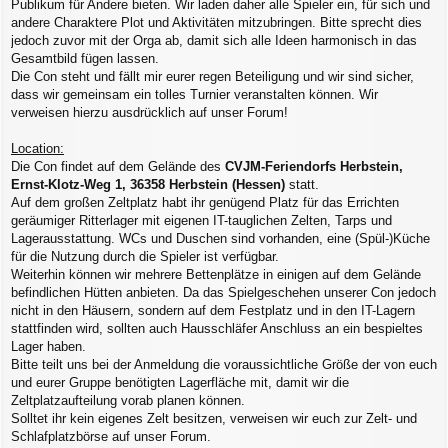
Publikum für Andere bieten. Wir laden daher alle Spieler ein, für sich und
andere Charaktere Plot und Aktivitäten mitzubringen. Bitte sprecht dies
jedoch zuvor mit der Orga ab, damit sich alle Ideen harmonisch in das
Gesamtbild fügen lassen.
Die Con steht und fällt mir eurer regen Beteiligung und wir sind sicher,
dass wir gemeinsam ein tolles Turnier veranstalten können. Wir
verweisen hierzu ausdrücklich auf unser Forum!
Location:
Die Con findet auf dem Gelände des
CVJM-Feriendorfs Herbstein,
Ernst-Klotz-Weg 1, 36358 Herbstein (Hessen)
statt.
Auf dem großen Zeltplatz habt ihr genügend Platz für das Errichten
geräumiger Ritterlager mit eigenen IT-tauglichen Zelten, Tarps und
Lagerausstattung. WCs und Duschen sind vorhanden, eine (Spül-)Küche
für die Nutzung durch die Spieler ist verfügbar.
Weiterhin können wir mehrere Bettenplätze in einigen auf dem Gelände
befindlichen Hütten anbieten. Da das Spielgeschehen unserer Con jedoch
nicht in den Häusern, sondern auf dem Festplatz und in den IT-Lagern
stattfinden wird, sollten auch Hausschläfer Anschluss an ein bespieltes
Lager haben.
Bitte teilt uns bei der Anmeldung die voraussichtliche Größe der von euch
und eurer Gruppe benötigten Lagerfläche mit, damit wir die
Zeltplatzaufteilung vorab planen können.
Solltet ihr kein eigenes Zelt besitzen, verweisen wir euch zur Zelt- und
Schlafplatzbörse auf unser Forum.