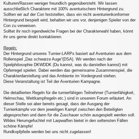
Kulturen/Rassen weniger freundlich gegenübersteht. Wir lassen
ausschließlich Charaktere mit 100% aventurischem Hintergrund zu.
Sollten wir auf der Con feststellen, dass ein nicht aventurienkonformer
Hintergrund bespielt wird, behalten wir uns vor, denjenigen Spieler von der
Con zu verweisen.
Solltet ihr noch irgendwelche Fragen bei der Charakterwahl haben, könnt
ihr uns gerne direkt kontaktieren.
Regeln:
Der Hintergrund unseres Turnier-LARPs basiert auf Aventurien aus dem
Rollenspiel „Das schwarze Auge“(DSA). Wir werden nach der
Spielphilosophie DKWDDK (Du kannst, was du darstellen kannst) mit
Opferregel spielen. Dabei werden das gemeinsame Zusammenspiel, die
Charakterdarstellung und das Ambiente im Vordergrund stehen.
Diese Veranstaltung ist Teil der Aventurien Kampagne.
Die detaillierten Regeln für die turnierfähigen Teilnehmer (Turnierfähigkeit,
Helmschau, Wettkampfregeln etc.) sind in unserem Forum erläutert. An
dieser Stelle sei aber bereits gesagt, dass der Ausgang der
Turnierkämpfe vor dem jeweiligen Kampf zwischen den Beteiligten
abgesprochen und dann für die Zuschauer schön ausgespielt werden soll.
Wildes Herumgefuchtel mit Larpwaffen bietet in den seltensten Fällen
schöne Kämpfe!
Rundkopfpfeile werden bei uns nicht zugelassen!