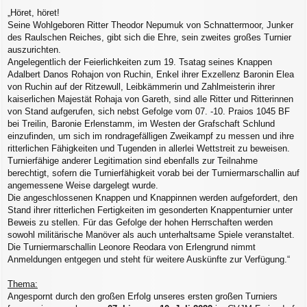
„Höret, höret!
Seine Wohlgeboren Ritter Theodor Nepumuk von Schnattermoor, Junker
des Raulschen Reiches, gibt sich die Ehre, sein zweites großes Turnier
auszurichten.
Angelegentlich der Feierlichkeiten zum 19. Tsatag seines Knappen
Adalbert Danos Rohajon von Ruchin, Enkel ihrer Exzellenz Baronin Elea
von Ruchin auf der Ritzewull, Leibkämmerin und Zahlmeisterin ihrer
kaiserlichen Majestät Rohaja von Gareth, sind alle Ritter und Ritterinnen
von Stand aufgerufen, sich nebst Gefolge vom 07. -10. Praios 1045 BF
bei Treilin, Baronie Erlenstamm, im Westen der Grafschaft Schlund
einzufinden, um sich im rondragefälligen Zweikampf zu messen und ihre
ritterlichen Fähigkeiten und Tugenden in allerlei Wettstreit zu beweisen.
Turnierfähige anderer Legitimation sind ebenfalls zur Teilnahme
berechtigt, sofern die Turnierfähigkeit vorab bei der Turniermarschallin auf
angemessene Weise dargelegt wurde.
Die angeschlossenen Knappen und Knappinnen werden aufgefordert, den
Stand ihrer ritterlichen Fertigkeiten im gesonderten Knappenturnier unter
Beweis zu stellen. Für das Gefolge der hohen Herrschaften werden
sowohl militärische Manöver als auch unterhaltsame Spiele veranstaltet.
Die Turniermarschallin Leonore Reodara von Erlengrund nimmt
Anmeldungen entgegen und steht für weitere Auskünfte zur Verfügung.“
Thema:
Angespornt durch den großen Erfolg unseres ersten großen Turniers