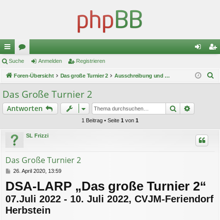
ch
Suche
or
Anmelden
Registrieren
n
eg
S
ne
Foren-Übersicht
en
Das große Turnier 2
Ausschreibung und Anmeldung
m
ist
u
llz
el
rie
Das Große Turnier 2
c
ug
de
re
Suche
Erweiter
Antworten
h
e
riff
n
n
1 Beitrag • Seite
1
von
1
SL Frizzi
Das Große Turnier 2
B
26. April 2020, 13:59
e
DSA-LARP „Das große Turnier 2“
i
t
07.Juli 2022 - 10. Juli 2022, CVJM-Feriendorf
r
a
Herbstein
g