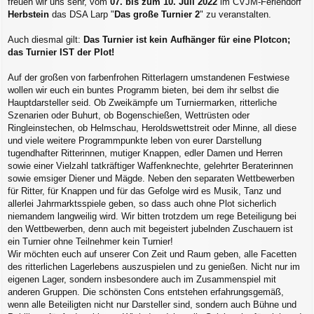
freuen wir uns sehr, vom
07. bis zum 10. Juli 2022
im CVJM-Feriendorf
Herbstein
das DSA Larp "
Das große Turnier 2
" zu veranstalten.
Auch diesmal gilt:
Das Turnier ist kein Aufhänger für eine Plotcon;
das Turnier IST der Plot!
Auf der großen von farbenfrohen Ritterlagern umstandenen Festwiese
wollen wir euch ein buntes Programm bieten, bei dem ihr selbst die
Hauptdarsteller seid. Ob Zweikämpfe um Turniermarken, ritterliche
Szenarien oder Buhurt, ob Bogenschießen, Wettrüsten oder
Ringleinstechen, ob Helmschau, Heroldswettstreit oder Minne, all diese
und viele weitere Programmpunkte leben von eurer Darstellung
tugendhafter Ritterinnen, mutiger Knappen, edler Damen und Herren
sowie einer Vielzahl tatkräftiger Waffenknechte, gelehrter Beraterinnen
sowie emsiger Diener und Mägde. Neben den separaten Wettbewerben
für Ritter, für Knappen und für das Gefolge wird es Musik, Tanz und
allerlei Jahrmarktsspiele geben, so dass auch ohne Plot sicherlich
niemandem langweilig wird. Wir bitten trotzdem um rege Beteiligung bei
den Wettbewerben, denn auch mit begeistert jubelnden Zuschauern ist
ein Turnier ohne Teilnehmer kein Turnier!
Wir möchten euch auf unserer Con Zeit und Raum geben, alle Facetten
des ritterlichen Lagerlebens auszuspielen und zu genießen. Nicht nur im
eigenen Lager, sondern insbesondere auch im Zusammenspiel mit
anderen Gruppen. Die schönsten Cons entstehen erfahrungsgemäß,
wenn alle Beteiligten nicht nur Darsteller sind, sondern auch Bühne und