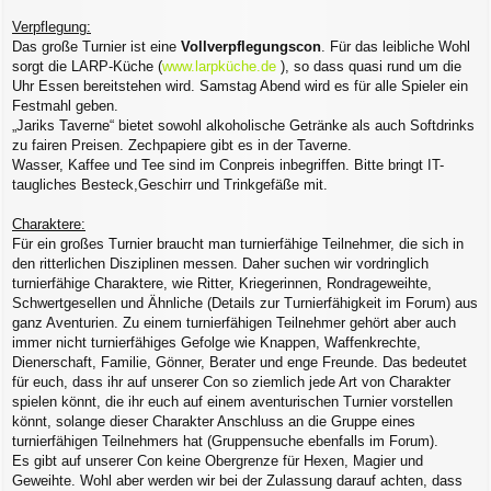
Verpflegung:
Das große Turnier ist eine
Vollverpflegungscon
. Für das leibliche Wohl
sorgt die LARP-Küche (
www.larpküche.de
), so dass quasi rund um die
Uhr Essen bereitstehen wird. Samstag Abend wird es für alle Spieler ein
Festmahl geben.
„Jariks Taverne“ bietet sowohl alkoholische Getränke als auch Softdrinks
zu fairen Preisen. Zechpapiere gibt es in der Taverne.
Wasser, Kaffee und Tee sind im Conpreis inbegriffen. Bitte bringt IT-
taugliches Besteck,Geschirr und Trinkgefäße mit.
Charaktere:
Für ein großes Turnier braucht man turnierfähige Teilnehmer, die sich in
den ritterlichen Disziplinen messen. Daher suchen wir vordringlich
turnierfähige Charaktere, wie Ritter, Kriegerinnen, Rondrageweihte,
Schwertgesellen und Ähnliche (Details zur Turnierfähigkeit im Forum) aus
ganz Aventurien. Zu einem turnierfähigen Teilnehmer gehört aber auch
immer nicht turnierfähiges Gefolge wie Knappen, Waffenkrechte,
Dienerschaft, Familie, Gönner, Berater und enge Freunde. Das bedeutet
für euch, dass ihr auf unserer Con so ziemlich jede Art von Charakter
spielen könnt, die ihr euch auf einem aventurischen Turnier vorstellen
könnt, solange dieser Charakter Anschluss an die Gruppe eines
turnierfähigen Teilnehmers hat (Gruppensuche ebenfalls im Forum).
Es gibt auf unserer Con keine Obergrenze für Hexen, Magier und
Geweihte. Wohl aber werden wir bei der Zulassung darauf achten, dass