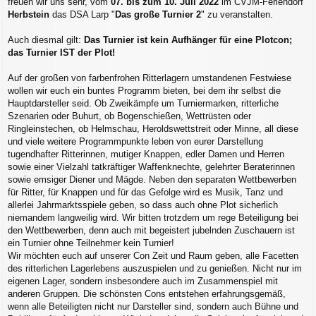
freuen wir uns sehr, vom
07. bis zum 10. Juli 2022
im CVJM-Feriendorf
Herbstein
das DSA Larp "
Das große Turnier 2
" zu veranstalten.
Auch diesmal gilt:
Das Turnier ist kein Aufhänger für eine Plotcon;
das Turnier IST der Plot!
Auf der großen von farbenfrohen Ritterlagern umstandenen Festwiese
wollen wir euch ein buntes Programm bieten, bei dem ihr selbst die
Hauptdarsteller seid. Ob Zweikämpfe um Turniermarken, ritterliche
Szenarien oder Buhurt, ob Bogenschießen, Wettrüsten oder
Ringleinstechen, ob Helmschau, Heroldswettstreit oder Minne, all diese
und viele weitere Programmpunkte leben von eurer Darstellung
tugendhafter Ritterinnen, mutiger Knappen, edler Damen und Herren
sowie einer Vielzahl tatkräftiger Waffenknechte, gelehrter Beraterinnen
sowie emsiger Diener und Mägde. Neben den separaten Wettbewerben
für Ritter, für Knappen und für das Gefolge wird es Musik, Tanz und
allerlei Jahrmarktsspiele geben, so dass auch ohne Plot sicherlich
niemandem langweilig wird. Wir bitten trotzdem um rege Beteiligung bei
den Wettbewerben, denn auch mit begeistert jubelnden Zuschauern ist
ein Turnier ohne Teilnehmer kein Turnier!
Wir möchten euch auf unserer Con Zeit und Raum geben, alle Facetten
des ritterlichen Lagerlebens auszuspielen und zu genießen. Nicht nur im
eigenen Lager, sondern insbesondere auch im Zusammenspiel mit
anderen Gruppen. Die schönsten Cons entstehen erfahrungsgemäß,
wenn alle Beteiligten nicht nur Darsteller sind, sondern auch Bühne und