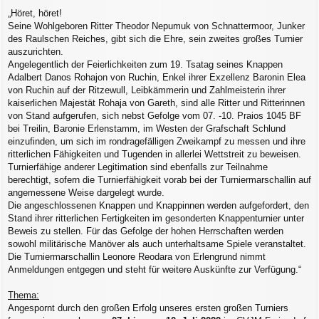
„Höret, höret!
Seine Wohlgeboren Ritter Theodor Nepumuk von Schnattermoor, Junker
des Raulschen Reiches, gibt sich die Ehre, sein zweites großes Turnier
auszurichten.
Angelegentlich der Feierlichkeiten zum 19. Tsatag seines Knappen
Adalbert Danos Rohajon von Ruchin, Enkel ihrer Exzellenz Baronin Elea
von Ruchin auf der Ritzewull, Leibkämmerin und Zahlmeisterin ihrer
kaiserlichen Majestät Rohaja von Gareth, sind alle Ritter und Ritterinnen
von Stand aufgerufen, sich nebst Gefolge vom 07. -10. Praios 1045 BF
bei Treilin, Baronie Erlenstamm, im Westen der Grafschaft Schlund
einzufinden, um sich im rondragefälligen Zweikampf zu messen und ihre
ritterlichen Fähigkeiten und Tugenden in allerlei Wettstreit zu beweisen.
Turnierfähige anderer Legitimation sind ebenfalls zur Teilnahme
berechtigt, sofern die Turnierfähigkeit vorab bei der Turniermarschallin auf
angemessene Weise dargelegt wurde.
Die angeschlossenen Knappen und Knappinnen werden aufgefordert, den
Stand ihrer ritterlichen Fertigkeiten im gesonderten Knappenturnier unter
Beweis zu stellen. Für das Gefolge der hohen Herrschaften werden
sowohl militärische Manöver als auch unterhaltsame Spiele veranstaltet.
Die Turniermarschallin Leonore Reodara von Erlengrund nimmt
Anmeldungen entgegen und steht für weitere Auskünfte zur Verfügung.“
Thema:
Angespornt durch den großen Erfolg unseres ersten großen Turniers