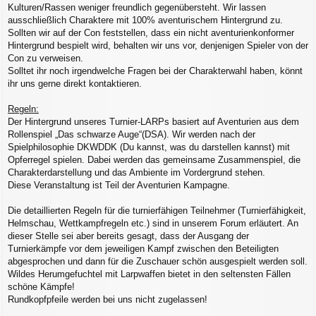
Kulturen/Rassen weniger freundlich gegenübersteht. Wir lassen
ausschließlich Charaktere mit 100% aventurischem Hintergrund zu.
Sollten wir auf der Con feststellen, dass ein nicht aventurienkonformer
Hintergrund bespielt wird, behalten wir uns vor, denjenigen Spieler von der
Con zu verweisen.
Solltet ihr noch irgendwelche Fragen bei der Charakterwahl haben, könnt
ihr uns gerne direkt kontaktieren.
Regeln:
Der Hintergrund unseres Turnier-LARPs basiert auf Aventurien aus dem
Rollenspiel „Das schwarze Auge“(DSA). Wir werden nach der
Spielphilosophie DKWDDK (Du kannst, was du darstellen kannst) mit
Opferregel spielen. Dabei werden das gemeinsame Zusammenspiel, die
Charakterdarstellung und das Ambiente im Vordergrund stehen.
Diese Veranstaltung ist Teil der Aventurien Kampagne.
Die detaillierten Regeln für die turnierfähigen Teilnehmer (Turnierfähigkeit,
Helmschau, Wettkampfregeln etc.) sind in unserem Forum erläutert. An
dieser Stelle sei aber bereits gesagt, dass der Ausgang der
Turnierkämpfe vor dem jeweiligen Kampf zwischen den Beteiligten
abgesprochen und dann für die Zuschauer schön ausgespielt werden soll.
Wildes Herumgefuchtel mit Larpwaffen bietet in den seltensten Fällen
schöne Kämpfe!
Rundkopfpfeile werden bei uns nicht zugelassen!