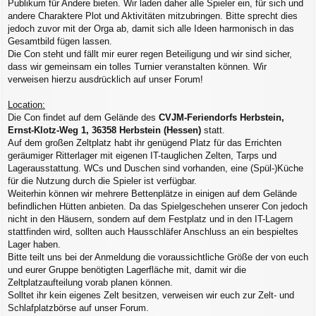
Publikum für Andere bieten. Wir laden daher alle Spieler ein, für sich und
andere Charaktere Plot und Aktivitäten mitzubringen. Bitte sprecht dies
jedoch zuvor mit der Orga ab, damit sich alle Ideen harmonisch in das
Gesamtbild fügen lassen.
Die Con steht und fällt mir eurer regen Beteiligung und wir sind sicher,
dass wir gemeinsam ein tolles Turnier veranstalten können. Wir
verweisen hierzu ausdrücklich auf unser Forum!
Location:
Die Con findet auf dem Gelände des
CVJM-Feriendorfs Herbstein,
Ernst-Klotz-Weg 1, 36358 Herbstein (Hessen)
statt.
Auf dem großen Zeltplatz habt ihr genügend Platz für das Errichten
geräumiger Ritterlager mit eigenen IT-tauglichen Zelten, Tarps und
Lagerausstattung. WCs und Duschen sind vorhanden, eine (Spül-)Küche
für die Nutzung durch die Spieler ist verfügbar.
Weiterhin können wir mehrere Bettenplätze in einigen auf dem Gelände
befindlichen Hütten anbieten. Da das Spielgeschehen unserer Con jedoch
nicht in den Häusern, sondern auf dem Festplatz und in den IT-Lagern
stattfinden wird, sollten auch Hausschläfer Anschluss an ein bespieltes
Lager haben.
Bitte teilt uns bei der Anmeldung die voraussichtliche Größe der von euch
und eurer Gruppe benötigten Lagerfläche mit, damit wir die
Zeltplatzaufteilung vorab planen können.
Solltet ihr kein eigenes Zelt besitzen, verweisen wir euch zur Zelt- und
Schlafplatzbörse auf unser Forum.