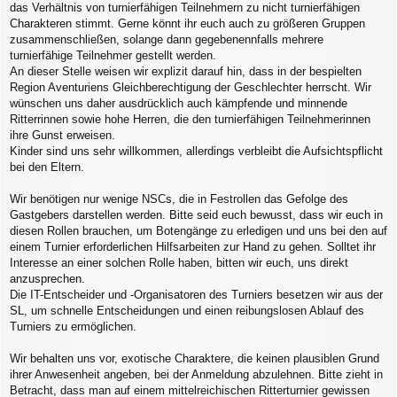
das Verhältnis von turnierfähigen Teilnehmern zu nicht turnierfähigen
Charakteren stimmt. Gerne könnt ihr euch auch zu größeren Gruppen
zusammenschließen, solange dann gegebenennfalls mehrere
turnierfähige Teilnehmer gestellt werden.
An dieser Stelle weisen wir explizit darauf hin, dass in der bespielten
Region Aventuriens Gleichberechtigung der Geschlechter herrscht. Wir
wünschen uns daher ausdrücklich auch kämpfende und minnende
Ritterrinnen sowie hohe Herren, die den turnierfähigen Teilnehmerinnen
ihre Gunst erweisen.
Kinder sind uns sehr willkommen, allerdings verbleibt die Aufsichtspflicht
bei den Eltern.
Wir benötigen nur wenige NSCs, die in Festrollen das Gefolge des
Gastgebers darstellen werden. Bitte seid euch bewusst, dass wir euch in
diesen Rollen brauchen, um Botengänge zu erledigen und uns bei den auf
einem Turnier erforderlichen Hilfsarbeiten zur Hand zu gehen. Solltet ihr
Interesse an einer solchen Rolle haben, bitten wir euch, uns direkt
anzusprechen.
Die IT-Entscheider und -Organisatoren des Turniers besetzen wir aus der
SL, um schnelle Entscheidungen und einen reibungslosen Ablauf des
Turniers zu ermöglichen.
Wir behalten uns vor, exotische Charaktere, die keinen plausiblen Grund
ihrer Anwesenheit angeben, bei der Anmeldung abzulehnen. Bitte zieht in
Betracht, dass man auf einem mittelreichischen Ritterturnier gewissen