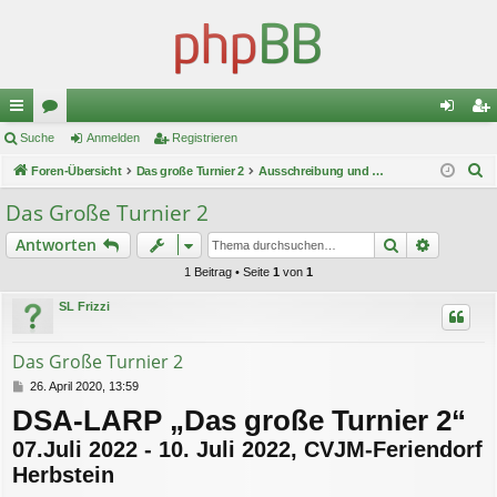
ch
Suche
or
Anmelden
Registrieren
n
eg
S
ne
Foren-Übersicht
en
Das große Turnier 2
Ausschreibung und Anmeldung
m
ist
u
llz
el
rie
Das Große Turnier 2
c
ug
de
re
Suche
Erweiter
Antworten
h
e
riff
n
n
1 Beitrag • Seite
1
von
1
SL Frizzi
Das Große Turnier 2
B
26. April 2020, 13:59
e
DSA-LARP „Das große Turnier 2“
i
t
07.Juli 2022 - 10. Juli 2022, CVJM-Feriendorf
r
a
Herbstein
g