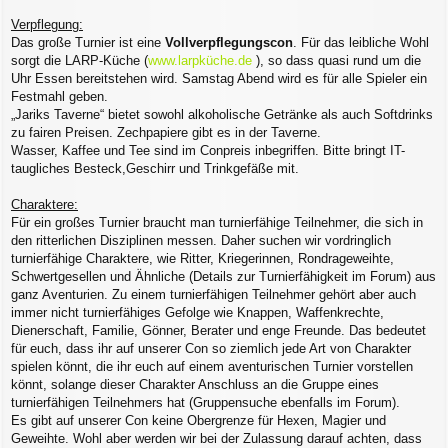
Verpflegung:
Das große Turnier ist eine
Vollverpflegungscon
. Für das leibliche Wohl
sorgt die LARP-Küche (
www.larpküche.de
), so dass quasi rund um die
Uhr Essen bereitstehen wird. Samstag Abend wird es für alle Spieler ein
Festmahl geben.
„Jariks Taverne“ bietet sowohl alkoholische Getränke als auch Softdrinks
zu fairen Preisen. Zechpapiere gibt es in der Taverne.
Wasser, Kaffee und Tee sind im Conpreis inbegriffen. Bitte bringt IT-
taugliches Besteck,Geschirr und Trinkgefäße mit.
Charaktere:
Für ein großes Turnier braucht man turnierfähige Teilnehmer, die sich in
den ritterlichen Disziplinen messen. Daher suchen wir vordringlich
turnierfähige Charaktere, wie Ritter, Kriegerinnen, Rondrageweihte,
Schwertgesellen und Ähnliche (Details zur Turnierfähigkeit im Forum) aus
ganz Aventurien. Zu einem turnierfähigen Teilnehmer gehört aber auch
immer nicht turnierfähiges Gefolge wie Knappen, Waffenkrechte,
Dienerschaft, Familie, Gönner, Berater und enge Freunde. Das bedeutet
für euch, dass ihr auf unserer Con so ziemlich jede Art von Charakter
spielen könnt, die ihr euch auf einem aventurischen Turnier vorstellen
könnt, solange dieser Charakter Anschluss an die Gruppe eines
turnierfähigen Teilnehmers hat (Gruppensuche ebenfalls im Forum).
Es gibt auf unserer Con keine Obergrenze für Hexen, Magier und
Geweihte. Wohl aber werden wir bei der Zulassung darauf achten, dass