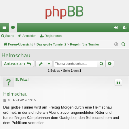
ch
Suche
or
Anmelden
Registrieren
n
eg
S
ne
Foren-Übersicht
en
Das große Turnier 2
Regeln fürs Turnier
m
ist
u
llz
el
rie
Helmschau
c
ug
de
re
Suche
Erweiter
Antworten
h
e
riff
n
n
1 Beitrag • Seite
1
von
1
SL Frizzi
Helmschau
B
18. April 2019, 13:55
e
Das große Turnier wird am Freitag Morgen durch eine Helmschau
i
eröffnet, in der sich die am Abend zuvor angemeldeten Ritter und
t
r
turnierfähigen Kämpferinnen dem Gastgeber, den Schiedsrichtern und
a
dem Publikum vorstellen.
g