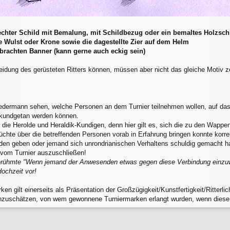
 (echter Schild mit Bemalung, mit Schildbezug oder ein bemaltes Holzsch
ie Wulst oder Krone sowie die dagestellte Zier auf dem Helm
brachten Banner (kann gerne auch eckig sein)
eidung des gerüsteten Ritters können, müssen aber nicht das gleiche Motiv ze
ermann sehen, welche Personen an dem Turnier teilnehmen wollen, auf dass e
n kundgetan werden können.
 die Herolde und Heraldik-Kundigen, denn hier gilt es, sich die zu den Wap
chte über die betreffenden Personen vorab in Erfahrung bringen konnte korr
den geben oder jemand sich unrondrianischen Verhaltens schuldig gemacht hab
 vom Turnier auszuschließen!
 berühmte "Wenn jemand der Anwesenden etwas gegen diese Verbindung einzuw
Hochzeit vor!
ken gilt einerseits als Präsentation der Großzügigkeit/Kunstfertigkeit/Ritterl
inzuschätzen, von wem gewonnene Turniermarken erlangt wurden, wenn diese