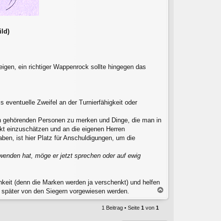
ild)
igen, ein richtiger Wappenrock sollte hingegen das
ventuelle Zweifel an der Turnierfähigkeit oder
pen gehörenden Personen zu merken und Dinge, die man in
ekt einzuschätzen und an die eigenen Herren
en, ist hier Platz für Anschuldigungen, um die
enden hat, möge er jetzt sprechen oder auf ewig
ichkeit (denn die Marken werden ja verschenkt) und helfen
N
 später von den Siegern vorgewiesen werden.
a
c
1 Beitrag • Seite
1
von
1
h