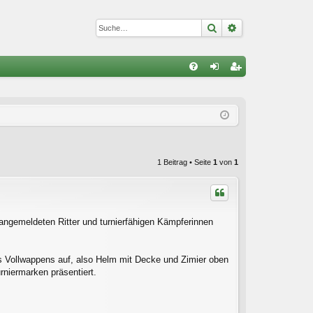
Suche
Erweiterte Suc
S
FA
n
eg
Q
m
ist
el
rie
de
re
1 Beitrag • Seite
1
von
1
n
n
angemeldeten Ritter und turnierfähigen Kämpferinnen
 Vollwappens auf, also Helm mit Decke und Zimier oben
niermarken präsentiert.