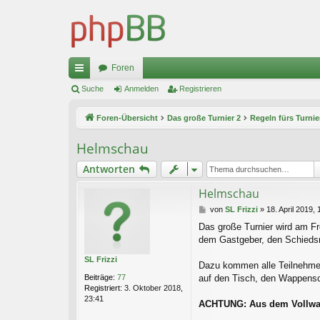
Foren
ch
Suche
Anmelden
Registrieren
ne
Foren-Übersicht
Das große Turnier 2
Regeln fürs Turnie
llz
Helmschau
ug
Antworten
riff
Helmschau
B
von
SL Frizzi
»
18. April 2019, 
e
Das große Turnier wird am Fr
i
dem Gastgeber, den Schiedsr
t
r
SL Frizzi
a
Dazu kommen alle Teilnehmer
g
Beiträge:
77
auf den Tisch, den Wappensch
Registriert:
3. Oktober 2018,
23:41
ACHTUNG: Aus dem Vollwapp