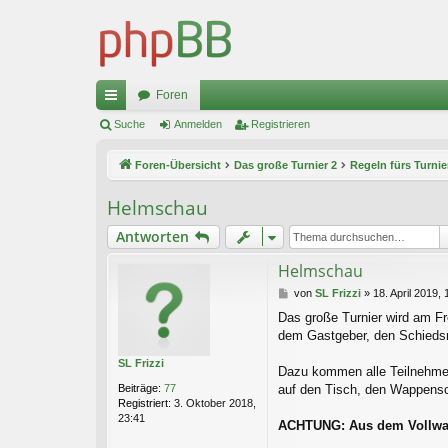
Foren
ch
Suche
Anmelden
Registrieren
ne
Foren-Übersicht
Das große Turnier 2
Regeln fürs Turnie
llz
Helmschau
ug
Antworten
riff
Helmschau
B
von
SL Frizzi
»
18. April 2019, 
e
Das große Turnier wird am Fr
i
dem Gastgeber, den Schiedsr
t
r
SL Frizzi
a
Dazu kommen alle Teilnehmer
g
Beiträge:
77
auf den Tisch, den Wappensch
Registriert:
3. Oktober 2018,
23:41
ACHTUNG: Aus dem Vollwapp