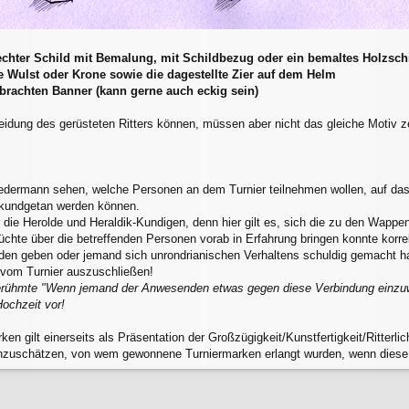
 (echter Schild mit Bemalung, mit Schildbezug oder ein bemaltes Holzsch
ie Wulst oder Krone sowie die dagestellte Zier auf dem Helm
brachten Banner (kann gerne auch eckig sein)
eidung des gerüsteten Ritters können, müssen aber nicht das gleiche Motiv ze
ermann sehen, welche Personen an dem Turnier teilnehmen wollen, auf dass e
n kundgetan werden können.
 die Herolde und Heraldik-Kundigen, denn hier gilt es, sich die zu den Wap
chte über die betreffenden Personen vorab in Erfahrung bringen konnte korr
den geben oder jemand sich unrondrianischen Verhaltens schuldig gemacht hab
 vom Turnier auszuschließen!
 berühmte "Wenn jemand der Anwesenden etwas gegen diese Verbindung einzuw
Hochzeit vor!
ken gilt einerseits als Präsentation der Großzügigkeit/Kunstfertigkeit/Ritterl
inzuschätzen, von wem gewonnene Turniermarken erlangt wurden, wenn diese