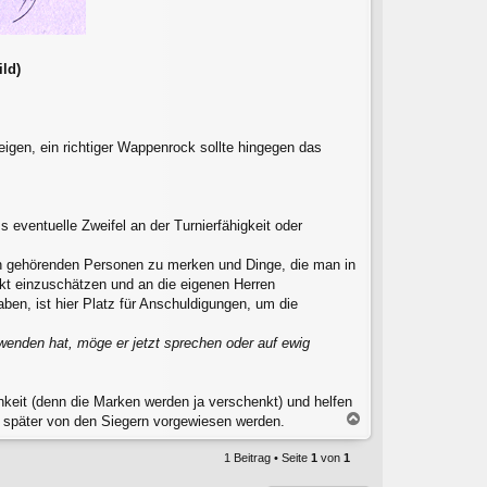
ild)
igen, ein richtiger Wappenrock sollte hingegen das
ventuelle Zweifel an der Turnierfähigkeit oder
pen gehörenden Personen zu merken und Dinge, die man in
ekt einzuschätzen und an die eigenen Herren
en, ist hier Platz für Anschuldigungen, um die
enden hat, möge er jetzt sprechen oder auf ewig
ichkeit (denn die Marken werden ja verschenkt) und helfen
N
 später von den Siegern vorgewiesen werden.
a
c
1 Beitrag • Seite
1
von
1
h