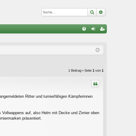
Suche
Erweiterte Suc
S
FA
n
eg
Q
m
ist
el
rie
de
re
1 Beitrag • Seite
1
von
1
n
n
angemeldeten Ritter und turnierfähigen Kämpferinnen
 Vollwappens auf, also Helm mit Decke und Zimier oben
niermarken präsentiert.