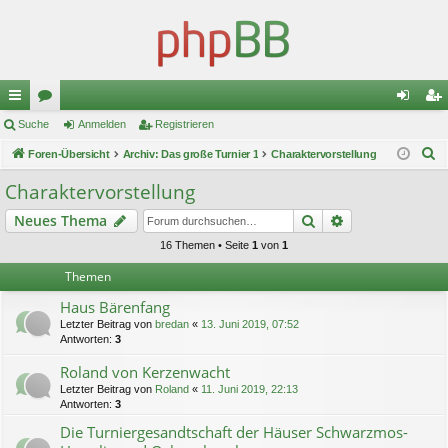
ch
Suche
or
Anmelden
Registrieren
n
eg
S
ne
Foren-Übersicht
en
Archiv: Das große Turnier 1
Charaktervorstellung
m
ist
u
llz
el
rie
Charaktervorstellung
c
ug
de
re
Suche
Erweiterte Suc
Neues Thema
h
e
riff
n
n
16 Themen • Seite
1
von
1
Themen
Haus Bärenfang
Letzter Beitrag von
bredan
«
13. Juni 2019, 07:52
Antworten:
3
Roland von Kerzenwacht
Letzter Beitrag von
Roland
«
11. Juni 2019, 22:13
Antworten:
3
Die Turniergesandtschaft der Häuser Schwarzmos-