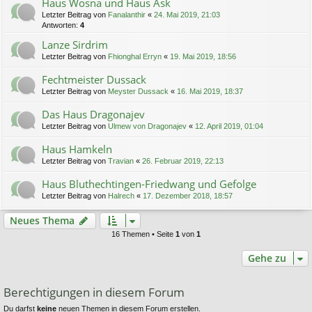
Haus Wosna und Haus Ask
Letzter Beitrag von
Fanalanthir
«
24. Mai 2019, 21:03
Antworten:
4
Lanze Sirdrim
Letzter Beitrag von
Fhionghal Erryn
«
19. Mai 2019, 18:56
Fechtmeister Dussack
Letzter Beitrag von
Meyster Dussack
«
16. Mai 2019, 18:37
Das Haus Dragonajev
Letzter Beitrag von
Ulmew von Dragonajev
«
12. April 2019, 01:04
Haus Hamkeln
Letzter Beitrag von
Travian
«
26. Februar 2019, 22:13
Haus Bluthechtingen-Friedwang und Gefolge
Letzter Beitrag von
Halrech
«
17. Dezember 2018, 18:57
Neues Thema
16 Themen • Seite
1
von
1
Gehe zu
Berechtigungen in diesem Forum
Du darfst
keine
neuen Themen in diesem Forum erstellen.