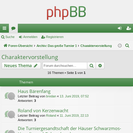
ch
Suche
or
Anmelden
Registrieren
n
eg
S
ne
Foren-Übersicht
en
Archiv: Das große Turnier 1
Charaktervorstellung
m
ist
u
llz
el
rie
Charaktervorstellung
c
ug
de
re
Suche
Erweiterte Suc
Neues Thema
h
e
riff
n
n
16 Themen • Seite
1
von
1
Themen
Haus Bärenfang
Letzter Beitrag von
bredan
«
13. Juni 2019, 07:52
Antworten:
3
Roland von Kerzenwacht
Letzter Beitrag von
Roland
«
11. Juni 2019, 22:13
Antworten:
3
Die Turniergesandtschaft der Häuser Schwarzmos-