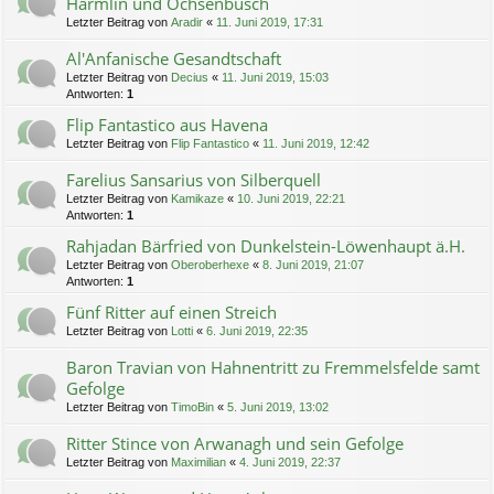
Harmlin und Ochsenbusch
Letzter Beitrag von
Aradir
«
11. Juni 2019, 17:31
Al'Anfanische Gesandtschaft
Letzter Beitrag von
Decius
«
11. Juni 2019, 15:03
Antworten:
1
Flip Fantastico aus Havena
Letzter Beitrag von
Flip Fantastico
«
11. Juni 2019, 12:42
Farelius Sansarius von Silberquell
Letzter Beitrag von
Kamikaze
«
10. Juni 2019, 22:21
Antworten:
1
Rahjadan Bärfried von Dunkelstein-Löwenhaupt ä.H.
Letzter Beitrag von
Oberoberhexe
«
8. Juni 2019, 21:07
Antworten:
1
Fünf Ritter auf einen Streich
Letzter Beitrag von
Lotti
«
6. Juni 2019, 22:35
Baron Travian von Hahnentritt zu Fremmelsfelde samt
Gefolge
Letzter Beitrag von
TimoBin
«
5. Juni 2019, 13:02
Ritter Stince von Arwanagh und sein Gefolge
Letzter Beitrag von
Maximilian
«
4. Juni 2019, 22:37