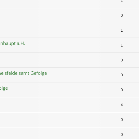
1
0
1
nhaupt ä.H.
1
0
elsfelde samt Gefolge
0
olge
0
4
0
0