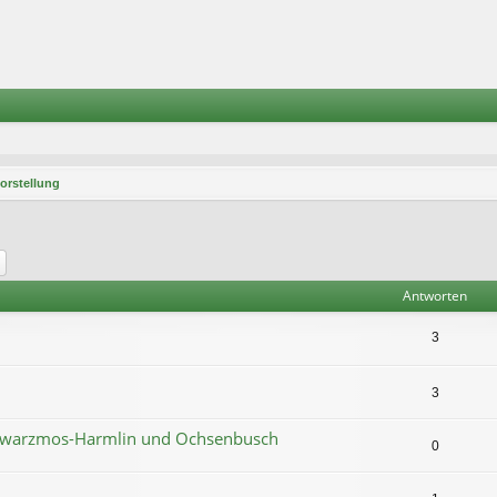
orstellung
he
Erweiterte Suche
Antworten
3
3
Schwarzmos-Harmlin und Ochsenbusch
0