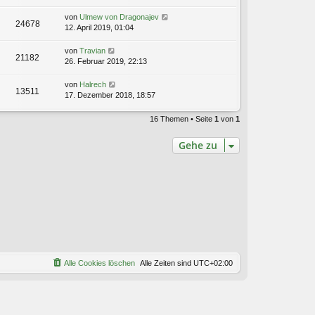
von
Ulmew von Dragonajev
24678
12. April 2019, 01:04
von
Travian
21182
26. Februar 2019, 22:13
von
Halrech
13511
17. Dezember 2018, 18:57
16 Themen • Seite
1
von
1
Gehe zu
Alle Cookies löschen
Alle Zeiten sind
UTC+02:00