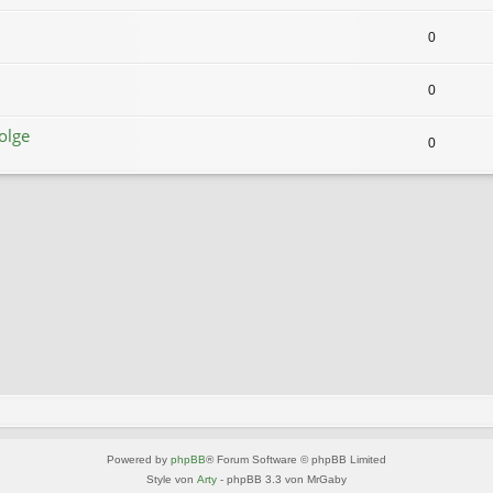
0
0
olge
0
Powered by
phpBB
® Forum Software © phpBB Limited
Style von
Arty
- phpBB 3.3 von MrGaby