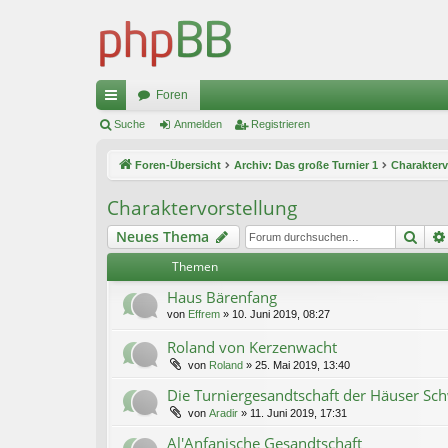
Foren
ch
Suche
Anmelden
Registrieren
ne
Foren-Übersicht
Archiv: Das große Turnier 1
Charakterv
llz
Charaktervorstellung
ug
Suc
Neues Thema
riff
Themen
Haus Bärenfang
von
Effrem
»
10. Juni 2019, 08:27
Roland von Kerzenwacht
von
Roland
»
25. Mai 2019, 13:40
Die Turniergesandtschaft der Häuser 
von
Aradir
»
11. Juni 2019, 17:31
Al'Anfanische Gesandtschaft