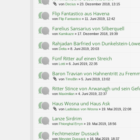
von
Decius
»
23. Dezember 2018, 13:15
Flip Fantastico aus Havena
von
Flip Fantastico
»
11. Juni 2019, 12:42
Farelius Sansarius von Silberquell
von
Kamikaze
»
17. Dezember 2018, 19:39
Rahjadan Bärfried von Dunkelstein-Löwe
von
Delta
»
8. Juni 2019, 20:03
Fünf Ritter auf einen Streich
von
Lotti
»
6. Juni 2019, 22:35
Baron Travian von Hahnentritt zu Fremm
von
TimoBin
»
5. Juni 2019, 13:02
Ritter Stince von Arwanagh und sein Gef
von
Maximilian
»
4. Juni 2019, 22:37
Haus Wosna und Haus Ask
von
Ladislaus von Wosna
»
19. Mai 2019, 22:08
Lanze Sirdrim
von
Fhionghal Erryn
»
19. Mai 2019, 18:56
Fechtmeister Dussack
von
Meyster Dussack
»
16. Mai 2019, 18:37