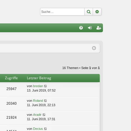
Suche
Erweiterte Suc
S
FA
n
eg
Q
m
ist
el
rie
de
re
16 Themen • Seite
1
von
1
n
n
Zugriffe
Letzter Beitrag
von
bredan
25947
13. Juni 2019, 07:52
von
Roland
20340
11. Juni 2019, 22:13
von
Aradir
21924
11. Juni 2019, 17:31
von
Decius