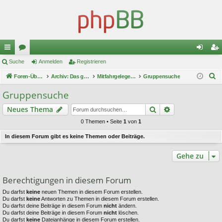
ch
Suche
or
Anmelden
Registrieren
n
eg
S
ne
Foren-Übersicht
en
Archiv: Das große Turnier 1
Mitfahrgelegenheiten
Gruppensuche
m
ist
u
llz
el
rie
Gruppensuche
c
ug
de
re
Suche
Erweiterte Suc
Neues Thema
h
e
riff
n
n
0 Themen • Seite
1
von
1
In diesem Forum gibt es keine Themen oder Beiträge.
Gehe zu
Berechtigungen in diesem Forum
Du darfst
keine
neuen Themen in diesem Forum erstellen.
Du darfst
keine
Antworten zu Themen in diesem Forum erstellen.
Du darfst deine Beiträge in diesem Forum
nicht
ändern.
Du darfst deine Beiträge in diesem Forum
nicht
löschen.
Du darfst
keine
Dateianhänge in diesem Forum erstellen.