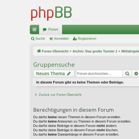
Foren
ch
Suche
Anmelden
Registrieren
ne
Foren-Übersicht
Archiv: Das große Turnier 1
Mitfahrgel
llz
Gruppensuche
ug
Suc
Neues Thema
riff
In diesem Forum gibt es keine Themen oder Beiträge.
Zurück zur Foren-Übersicht
Berechtigungen in diesem Forum
Du darfst
keine
neuen Themen in diesem Forum erstellen.
Du darfst
keine
Antworten zu Themen in diesem Forum erstellen.
Du darfst deine Beiträge in diesem Forum
nicht
ändern.
Du darfst deine Beiträge in diesem Forum
nicht
löschen.
Du darfst
keine
Dateianhänge in diesem Forum erstellen.