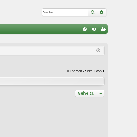
Suche
Erweiterte Suc
S
FA
n
eg
Q
m
ist
el
rie
de
re
0 Themen • Seite
1
von
1
n
n
Gehe zu