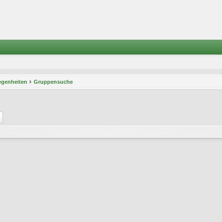
egenheiten
Gruppensuche
he
Erweiterte Suche