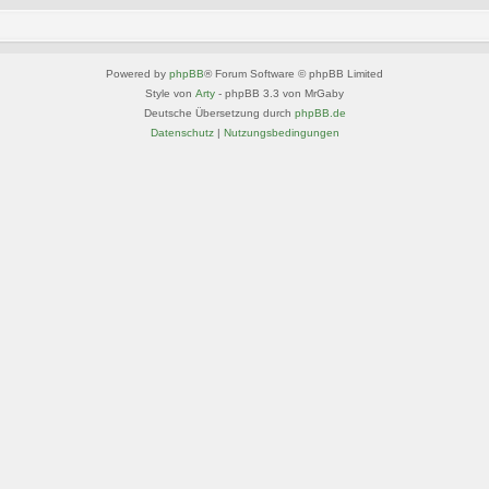
Powered by
phpBB
® Forum Software © phpBB Limited
Style von
Arty
- phpBB 3.3 von MrGaby
Deutsche Übersetzung durch
phpBB.de
Datenschutz
|
Nutzungsbedingungen