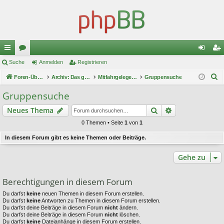
ch
Suche
or
Anmelden
Registrieren
n
eg
S
ne
Foren-Übersicht
en
Archiv: Das große Turnier 1
Mitfahrgelegenheiten
Gruppensuche
m
ist
u
llz
el
rie
Gruppensuche
c
ug
de
re
Suche
Erweiterte Suc
Neues Thema
h
e
riff
n
n
0 Themen • Seite
1
von
1
In diesem Forum gibt es keine Themen oder Beiträge.
Gehe zu
Berechtigungen in diesem Forum
Du darfst
keine
neuen Themen in diesem Forum erstellen.
Du darfst
keine
Antworten zu Themen in diesem Forum erstellen.
Du darfst deine Beiträge in diesem Forum
nicht
ändern.
Du darfst deine Beiträge in diesem Forum
nicht
löschen.
Du darfst
keine
Dateianhänge in diesem Forum erstellen.