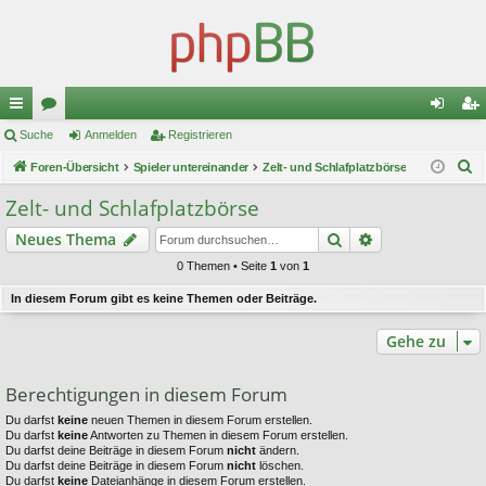
ch
Suche
or
Anmelden
Registrieren
n
eg
S
ne
Foren-Übersicht
en
Spieler untereinander
Zelt- und Schlafplatzbörse
m
ist
u
llz
el
rie
Zelt- und Schlafplatzbörse
c
ug
de
re
Suche
Erweiterte Suc
Neues Thema
h
e
riff
n
n
0 Themen • Seite
1
von
1
In diesem Forum gibt es keine Themen oder Beiträge.
Gehe zu
Berechtigungen in diesem Forum
Du darfst
keine
neuen Themen in diesem Forum erstellen.
Du darfst
keine
Antworten zu Themen in diesem Forum erstellen.
Du darfst deine Beiträge in diesem Forum
nicht
ändern.
Du darfst deine Beiträge in diesem Forum
nicht
löschen.
Du darfst
keine
Dateianhänge in diesem Forum erstellen.