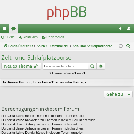
ch
Suche
or
Anmelden
Registrieren
n
eg
S
ne
Foren-Übersicht
en
Spieler untereinander
Zelt- und Schlafplatzbörse
m
ist
u
llz
el
rie
Zelt- und Schlafplatzbörse
c
ug
de
re
Suche
Erweiterte Suc
Neues Thema
h
e
riff
n
n
0 Themen • Seite
1
von
1
In diesem Forum gibt es keine Themen oder Beiträge.
Gehe zu
Berechtigungen in diesem Forum
Du darfst
keine
neuen Themen in diesem Forum erstellen.
Du darfst
keine
Antworten zu Themen in diesem Forum erstellen.
Du darfst deine Beiträge in diesem Forum
nicht
ändern.
Du darfst deine Beiträge in diesem Forum
nicht
löschen.
Du darfst
keine
Dateianhänge in diesem Forum erstellen.