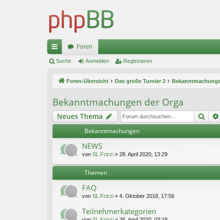
Foren
ch
Suche
Anmelden
Registrieren
ne
Foren-Übersicht
Das große Turnier 2
Bekanntmachunge
llz
Bekanntmachungen der Orga
ug
Suc
Neues Thema
riff
Bekanntmachungen
NEWS
von
SL Frizzi
»
28. April 2020, 13:29
Themen
FAQ
von
SL Frizzi
»
4. Oktober 2018, 17:56
Teilnehmerkategorien
von
SL Frizzi
»
26. April 2020, 03:18