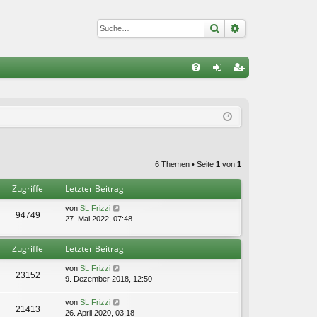
Suche
Erweiterte Suc
S
FA
n
eg
Q
m
ist
el
rie
de
re
6 Themen • Seite
1
von
1
n
n
Zugriffe
Letzter Beitrag
von
SL Frizzi
94749
27. Mai 2022, 07:48
Zugriffe
Letzter Beitrag
von
SL Frizzi
23152
9. Dezember 2018, 12:50
von
SL Frizzi
21413
26. April 2020, 03:18