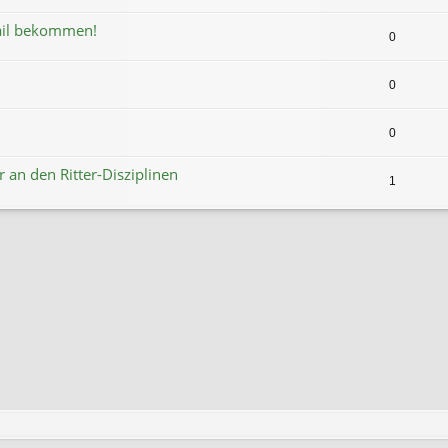
ail bekommen!
0
0
0
r an den Ritter-Disziplinen
1