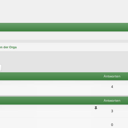
n der Orga
he
Erweiterte Suche
Antworten
4
Antworten
3
0