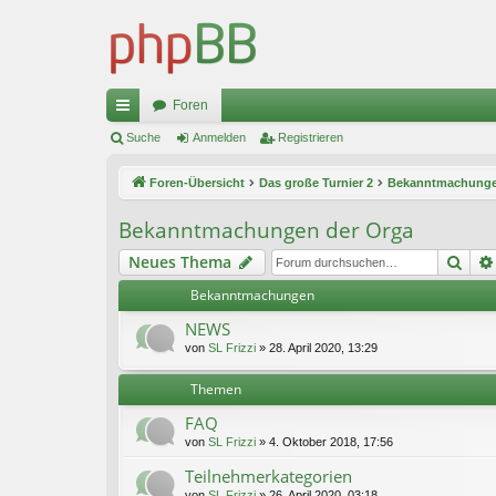
Foren
ch
Suche
Anmelden
Registrieren
ne
Foren-Übersicht
Das große Turnier 2
Bekanntmachunge
llz
Bekanntmachungen der Orga
ug
Suc
Neues Thema
riff
Bekanntmachungen
NEWS
von
SL Frizzi
»
28. April 2020, 13:29
Themen
FAQ
von
SL Frizzi
»
4. Oktober 2018, 17:56
Teilnehmerkategorien
von
SL Frizzi
»
26. April 2020, 03:18