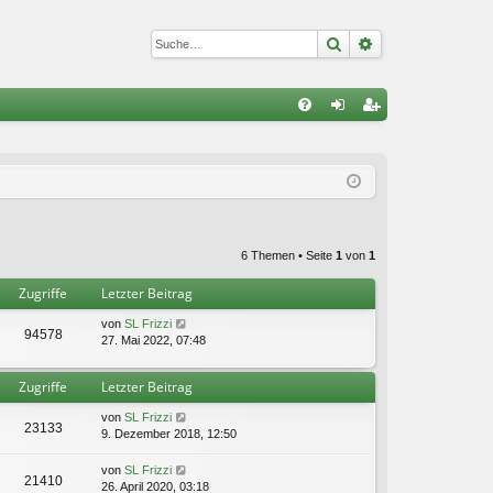
Suche
Erweiterte Suc
S
FA
n
eg
Q
m
ist
el
rie
de
re
6 Themen • Seite
1
von
1
n
n
Zugriffe
Letzter Beitrag
von
SL Frizzi
94578
27. Mai 2022, 07:48
Zugriffe
Letzter Beitrag
von
SL Frizzi
23133
9. Dezember 2018, 12:50
von
SL Frizzi
21410
26. April 2020, 03:18