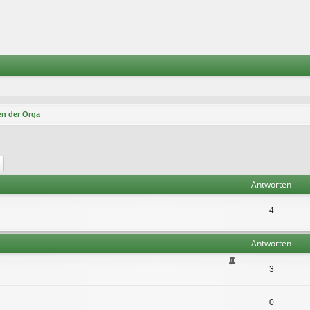
n der Orga
he
Erweiterte Suche
Antworten
4
Antworten
3
0