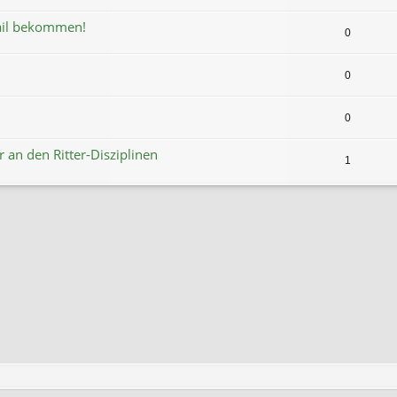
ail bekommen!
0
0
0
r an den Ritter-Disziplinen
1