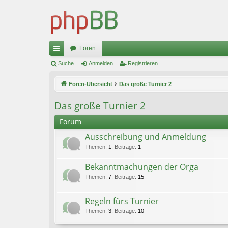
Foren
ch
Suche
Anmelden
Registrieren
ne
Foren-Übersicht
Das große Turnier 2
llz
Das große Turnier 2
ug
Forum
riff
Ausschreibung und Anmeldung
Themen
:
1
,
Beiträge
:
1
Bekanntmachungen der Orga
Themen
:
7
,
Beiträge
:
15
Regeln fürs Turnier
Themen
:
3
,
Beiträge
:
10