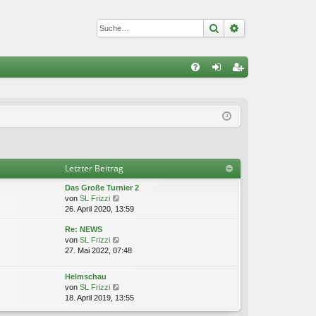
Suche
Erweiterte Suc
S
FA
n
eg
Q
m
ist
el
rie
de
re
Letzter Beitrag
n
n
Das Große Turnier 2
N
von
SL Frizzi
e
26. April 2020, 13:59
u
Re: NEWS
e
N
von
SL Frizzi
s
e
27. Mai 2022, 07:48
t
u
e
e
r
Helmschau
s
B
N
von
SL Frizzi
t
e
e
18. April 2019, 13:55
e
i
u
r
t