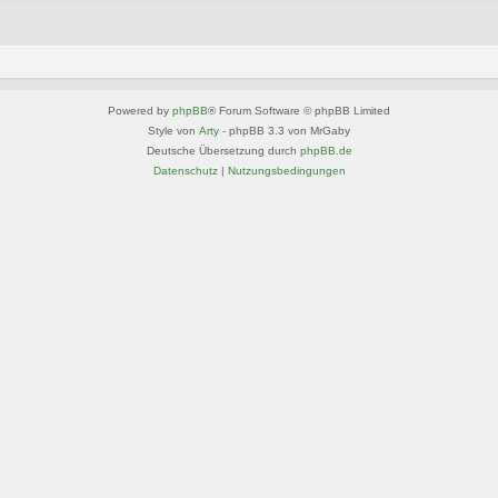
Powered by
phpBB
® Forum Software © phpBB Limited
Style von
Arty
- phpBB 3.3 von MrGaby
Deutsche Übersetzung durch
phpBB.de
Datenschutz
|
Nutzungsbedingungen