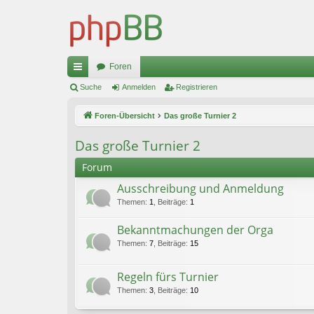
Foren
ch
Suche
Anmelden
Registrieren
ne
Foren-Übersicht
Das große Turnier 2
llz
Das große Turnier 2
ug
Forum
riff
Ausschreibung und Anmeldung
Themen
:
1
,
Beiträge
:
1
Bekanntmachungen der Orga
Themen
:
7
,
Beiträge
:
15
Regeln fürs Turnier
Themen
:
3
,
Beiträge
:
10