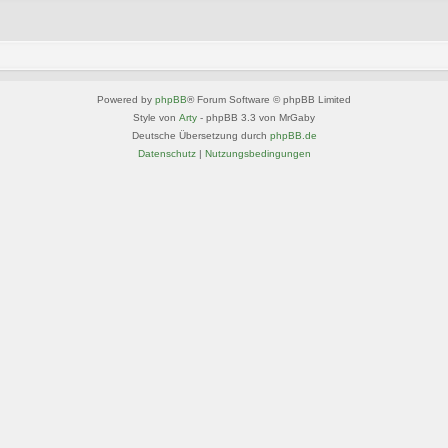
Powered by
phpBB
® Forum Software © phpBB Limited
Style von
Arty
- phpBB 3.3 von MrGaby
Deutsche Übersetzung durch
phpBB.de
Datenschutz
|
Nutzungsbedingungen