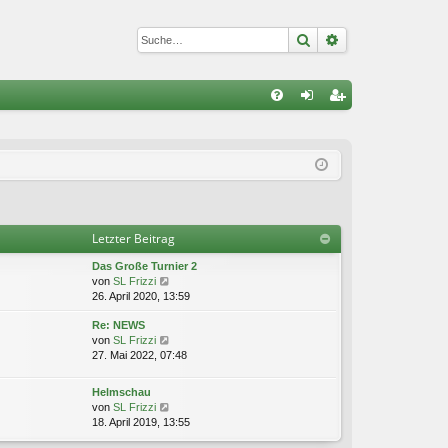
Suche
Erweiterte Suc
S
FA
n
eg
Q
m
ist
el
rie
de
re
Letzter Beitrag
n
n
Das Große Turnier 2
N
von
SL Frizzi
e
26. April 2020, 13:59
u
Re: NEWS
e
N
von
SL Frizzi
s
e
27. Mai 2022, 07:48
t
u
e
e
r
Helmschau
s
B
N
von
SL Frizzi
t
e
e
18. April 2019, 13:55
e
i
u
r
t