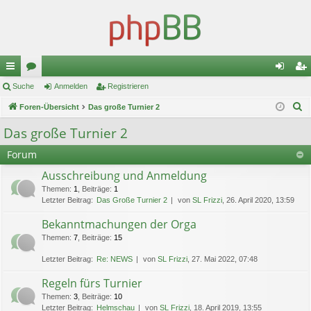
ch
Suche
or
Anmelden
Registrieren
n
eg
S
ne
Foren-Übersicht
en
Das große Turnier 2
m
ist
u
llz
el
rie
Das große Turnier 2
c
ug
de
re
Forum
h
e
riff
n
n
Ausschreibung und Anmeldung
Themen
:
1
,
Beiträge
:
1
Letzter Beitrag:
Das Große Turnier 2
von
SL Frizzi
, 26. April 2020, 13:59
Bekanntmachungen der Orga
Themen
:
7
,
Beiträge
:
15
Letzter Beitrag:
Re: NEWS
von
SL Frizzi
, 27. Mai 2022, 07:48
Regeln fürs Turnier
Themen
:
3
,
Beiträge
:
10
Letzter Beitrag:
Helmschau
von
SL Frizzi
, 18. April 2019, 13:55