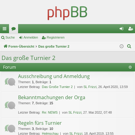
ch
Suche
or
Anmelden
Registrieren
n
eg
S
ne
Foren-Übersicht
en
Das große Turnier 2
m
ist
u
llz
el
rie
Das große Turnier 2
c
ug
de
re
Forum
h
e
riff
n
n
Ausschreibung und Anmeldung
Themen
:
1
,
Beiträge
:
1
Letzter Beitrag:
Das Große Turnier 2
von
SL Frizzi
, 26. April 2020, 13:59
Bekanntmachungen der Orga
Themen
:
7
,
Beiträge
:
15
Letzter Beitrag:
Re: NEWS
von
SL Frizzi
, 27. Mai 2022, 07:48
Regeln fürs Turnier
Themen
:
3
,
Beiträge
:
10
Letzter Beitrag:
Helmschau
von
SL Frizzi
, 18. April 2019, 13:55