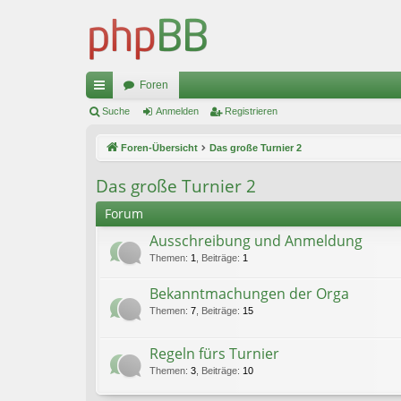
Foren
ch
Suche
Anmelden
Registrieren
ne
Foren-Übersicht
Das große Turnier 2
llz
Das große Turnier 2
ug
Forum
riff
Ausschreibung und Anmeldung
Themen
:
1
,
Beiträge
:
1
Bekanntmachungen der Orga
Themen
:
7
,
Beiträge
:
15
Regeln fürs Turnier
Themen
:
3
,
Beiträge
:
10