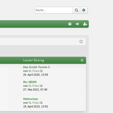
Suche
Erweiterte Suc
S
FA
n
eg
Q
m
ist
el
rie
de
re
Letzter Beitrag
n
n
Das Große Turnier 2
N
von
SL Frizzi
e
26. April 2020, 13:59
u
Re: NEWS
e
N
von
SL Frizzi
s
e
27. Mai 2022, 07:48
t
u
e
e
r
Helmschau
s
B
N
von
SL Frizzi
t
e
e
18. April 2019, 13:55
e
i
u
r
t