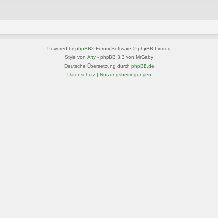
Powered by
phpBB
® Forum Software © phpBB Limited
Style von
Arty
- phpBB 3.3 von MrGaby
Deutsche Übersetzung durch
phpBB.de
Datenschutz
|
Nutzungsbedingungen