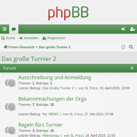
ch
Suche
or
Anmelden
Registrieren
n
eg
S
ne
Foren-Übersicht
en
Das große Turnier 2
m
ist
u
llz
el
rie
Das große Turnier 2
c
ug
de
re
Forum
h
e
riff
n
n
Ausschreibung und Anmeldung
Themen
:
1
,
Beiträge
:
1
Letzter Beitrag:
Das Große Turnier 2
von
SL Frizzi
, 26. April 2020, 13:59
Bekanntmachungen der Orga
Themen
:
7
,
Beiträge
:
15
Letzter Beitrag:
Re: NEWS
von
SL Frizzi
, 27. Mai 2022, 07:48
Regeln fürs Turnier
Themen
:
3
,
Beiträge
:
10
Letzter Beitrag:
Helmschau
von
SL Frizzi
, 18. April 2019, 13:55