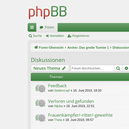
Foren
ch
Suche
Anmelden
Registrieren
ne
Foren-Übersicht
Archiv: Das große Turnier 1
Diskussio
llz
Diskussionen
ug
Suc
Neues Thema
riff
Themen
Feedback
von
Seidenzopf
»
16. Juni 2019, 18:20
Verloren und gefunden
von
Nijoba
»
18. Juni 2019, 22:51
Frauenkämpfer/-ritter/-geweihte
von
Thela
»
18. Juni 2019, 09:57