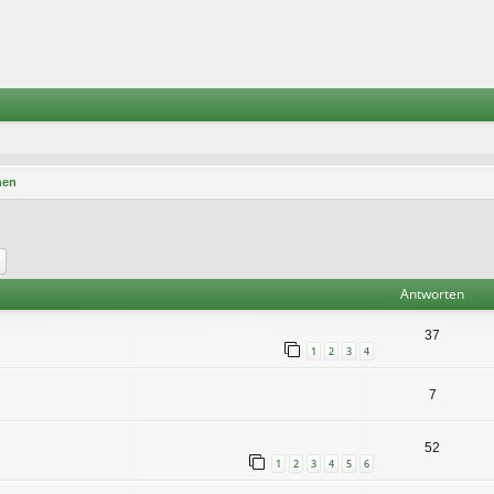
nen
he
Erweiterte Suche
Antworten
37
1
2
3
4
7
52
1
2
3
4
5
6