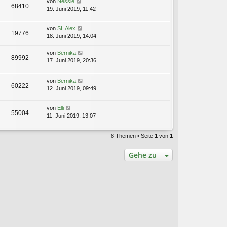
von
Nessie
68410
19. Juni 2019, 11:42
von
SL Alex
19776
18. Juni 2019, 14:04
von
Bernika
89992
17. Juni 2019, 20:36
von
Bernika
60222
12. Juni 2019, 09:49
von
Elli
55004
11. Juni 2019, 13:07
8 Themen • Seite
1
von
1
Gehe zu