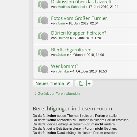
Diskussion über das Lazarett
von
Medicus Schnabel
»
17. Juni 2019, 21:24
Fotos vom Großen Turnier
von
Alma
»
18. Juni 2019, 02:04
Dürfen Knappen heiraten?
von
Halrech
»
17. Juni 2019, 12:01
Biertischgarnituren
von
Julian
»
4. Oktober 2018, 14:06
Wer kommt?
von
Bernika
»
4. Oktober 2018, 10:53
Neues Thema
Zurück zur Foren-Übersicht
Berechtigungen in diesem Forum
Du darfst
keine
neuen Themen in diesem Forum erstellen.
Du darfst
keine
Antworten zu Themen in diesem Forum erstellen.
Du darfst deine Beiträge in diesem Forum
nicht
ändern.
Du darfst deine Beiträge in diesem Forum
nicht
löschen.
Du darfst
keine
Dateianhänge in diesem Forum erstellen.