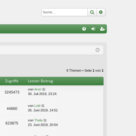
Suche
Erweiterte Suc
S
FA
n
eg
Q
m
ist
el
rie
de
re
8 Themen • Seite
1
von
1
n
n
Zugriffe
Letzter Beitrag
von
Aron
3245473
30. Juli 2019, 23:24
von
Lotti
44660
26. Juni 2019, 14:51
von
Thela
623875
23. Juni 2019, 20:54