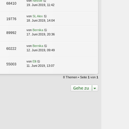
von
Nessie
68410
19. Juni 2019, 11:42
von
SL Alex
19776
18. Juni 2019, 14:04
von
Bernika
89992
17. Juni 2019, 20:36
von
Bernika
60222
12. Juni 2019, 09:49
von
Elli
55003
11. Juni 2019, 13:07
8 Themen • Seite
1
von
1
Gehe zu