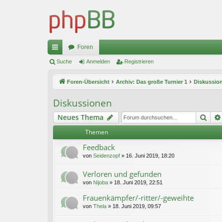
Foren
ch
Suche
Anmelden
Registrieren
ne
Foren-Übersicht
Archiv: Das große Turnier 1
Diskussio
llz
Diskussionen
ug
Suc
Neues Thema
riff
Themen
Feedback
von
Seidenzopf
»
16. Juni 2019, 18:20
Verloren und gefunden
von
Nijoba
»
18. Juni 2019, 22:51
Frauenkämpfer/-ritter/-geweihte
von
Thela
»
18. Juni 2019, 09:57