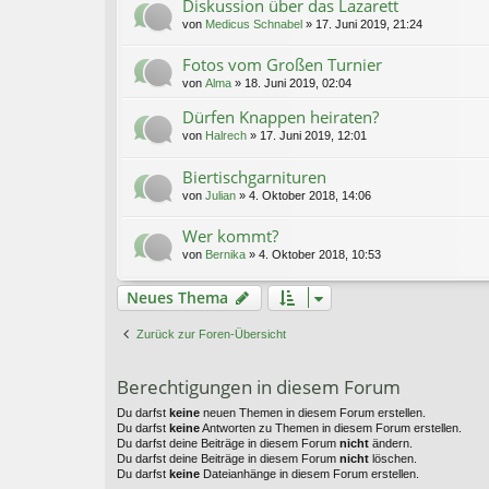
Diskussion über das Lazarett
von
Medicus Schnabel
»
17. Juni 2019, 21:24
Fotos vom Großen Turnier
von
Alma
»
18. Juni 2019, 02:04
Dürfen Knappen heiraten?
von
Halrech
»
17. Juni 2019, 12:01
Biertischgarnituren
von
Julian
»
4. Oktober 2018, 14:06
Wer kommt?
von
Bernika
»
4. Oktober 2018, 10:53
Neues Thema
Zurück zur Foren-Übersicht
Berechtigungen in diesem Forum
Du darfst
keine
neuen Themen in diesem Forum erstellen.
Du darfst
keine
Antworten zu Themen in diesem Forum erstellen.
Du darfst deine Beiträge in diesem Forum
nicht
ändern.
Du darfst deine Beiträge in diesem Forum
nicht
löschen.
Du darfst
keine
Dateianhänge in diesem Forum erstellen.