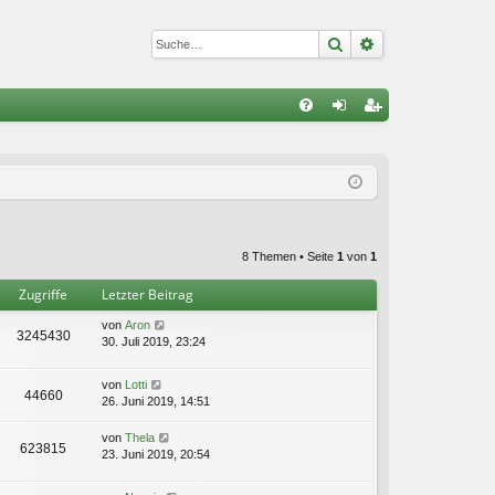
Suche
Erweiterte Suc
S
FA
n
eg
Q
m
ist
el
rie
de
re
8 Themen • Seite
1
von
1
n
n
Zugriffe
Letzter Beitrag
von
Aron
3245430
30. Juli 2019, 23:24
von
Lotti
44660
26. Juni 2019, 14:51
von
Thela
623815
23. Juni 2019, 20:54