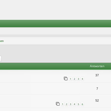
nen
he
Erweiterte Suche
Antworten
37
1
2
3
4
7
52
1
2
3
4
5
6