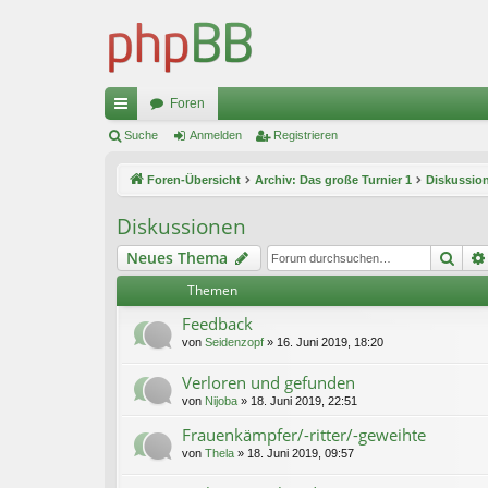
Foren
ch
Suche
Anmelden
Registrieren
ne
Foren-Übersicht
Archiv: Das große Turnier 1
Diskussio
llz
Diskussionen
ug
Suc
Neues Thema
riff
Themen
Feedback
von
Seidenzopf
»
16. Juni 2019, 18:20
Verloren und gefunden
von
Nijoba
»
18. Juni 2019, 22:51
Frauenkämpfer/-ritter/-geweihte
von
Thela
»
18. Juni 2019, 09:57