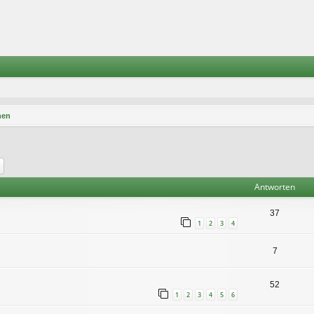
nen
he
Erweiterte Suche
Antworten
37
1
2
3
4
7
52
1
2
3
4
5
6