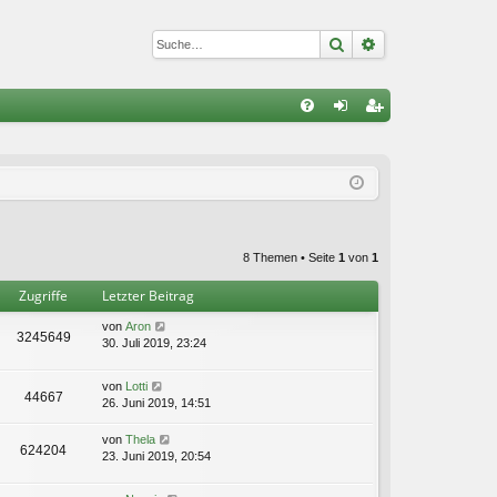
Suche
Erweiterte Suc
S
FA
n
eg
Q
m
ist
el
rie
de
re
8 Themen • Seite
1
von
1
n
n
Zugriffe
Letzter Beitrag
von
Aron
3245649
30. Juli 2019, 23:24
von
Lotti
44667
26. Juni 2019, 14:51
von
Thela
624204
23. Juni 2019, 20:54