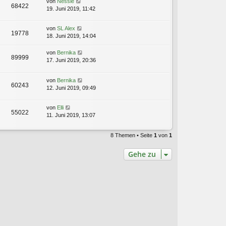
von
Nessie
68422
19. Juni 2019, 11:42
von
SL Alex
19778
18. Juni 2019, 14:04
von
Bernika
89999
17. Juni 2019, 20:36
von
Bernika
60243
12. Juni 2019, 09:49
von
Elli
55022
11. Juni 2019, 13:07
8 Themen • Seite
1
von
1
Gehe zu