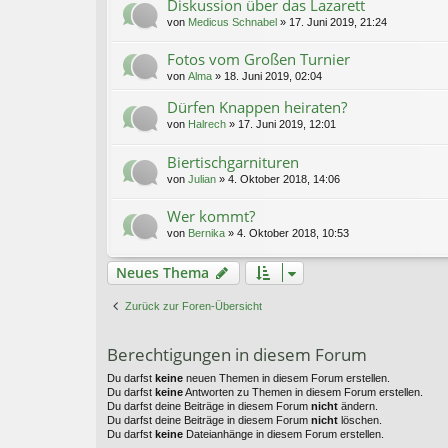
Diskussion über das Lazarett
von
Medicus Schnabel
»
17. Juni 2019, 21:24
Fotos vom Großen Turnier
von
Alma
»
18. Juni 2019, 02:04
Dürfen Knappen heiraten?
von
Halrech
»
17. Juni 2019, 12:01
Biertischgarnituren
von
Julian
»
4. Oktober 2018, 14:06
Wer kommt?
von
Bernika
»
4. Oktober 2018, 10:53
Neues Thema
Zurück zur Foren-Übersicht
Berechtigungen in diesem Forum
Du darfst
keine
neuen Themen in diesem Forum erstellen.
Du darfst
keine
Antworten zu Themen in diesem Forum erstellen.
Du darfst deine Beiträge in diesem Forum
nicht
ändern.
Du darfst deine Beiträge in diesem Forum
nicht
löschen.
Du darfst
keine
Dateianhänge in diesem Forum erstellen.