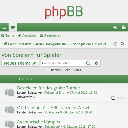
ch
Suche
or
Anmelden
Registrieren
n
eg
S
ne
Foren-Übersicht
en
Archiv: Das große Turnier 1
Von Spielern für Spieler
m
ist
u
llz
el
rie
Von Spielern für Spieler
c
ug
de
re
Suche
Erweiterte Suc
Neues Thema
h
e
riff
n
n
3 Themen • Seite
1
von
1
Themen
Basteleien für das große Turnier
Letzter Beitrag von
Fhionghal Erryn
«
27. Mai 2019, 16:43
Antworten:
12
1
2
OT-Training für LARP-Tänze in Wesel
Letzter Beitrag von
SL Frizzi
«
8. Oktober 2018, 18:28
Aventurische Kämpfer
Letzter Beitrag von
Seidenzopf
«
4. Oktober 2018, 17:20