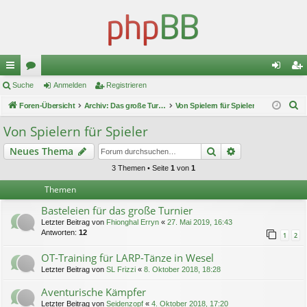
ch
Suche
or
Anmelden
Registrieren
n
eg
S
ne
Foren-Übersicht
en
Archiv: Das große Turnier 1
Von Spielern für Spieler
m
ist
u
llz
el
rie
Von Spielern für Spieler
c
ug
de
re
Suche
Erweiterte Suc
Neues Thema
h
e
riff
n
n
3 Themen • Seite
1
von
1
Themen
Basteleien für das große Turnier
Letzter Beitrag von
Fhionghal Erryn
«
27. Mai 2019, 16:43
Antworten:
12
1
2
OT-Training für LARP-Tänze in Wesel
Letzter Beitrag von
SL Frizzi
«
8. Oktober 2018, 18:28
Aventurische Kämpfer
Letzter Beitrag von
Seidenzopf
«
4. Oktober 2018, 17:20