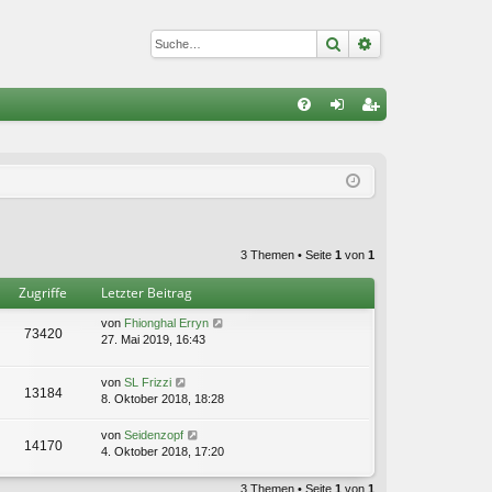
Suche
Erweiterte Suc
S
FA
n
eg
Q
m
ist
el
rie
de
re
3 Themen • Seite
1
von
1
n
n
Zugriffe
Letzter Beitrag
von
Fhionghal Erryn
73420
27. Mai 2019, 16:43
von
SL Frizzi
13184
8. Oktober 2018, 18:28
von
Seidenzopf
14170
4. Oktober 2018, 17:20
3 Themen • Seite
1
von
1