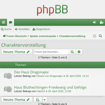
ch
Suche
or
Anmelden
Registrieren
n
eg
S
ne
Foren-Übersicht
en
Spieler untereinander
Charaktervorstellung
m
ist
u
llz
el
rie
Charaktervorstellung
c
ug
de
re
Suche
Erweiterte Suc
Neues Thema
h
e
riff
n
n
2 Themen • Seite
1
von
1
Themen
Das Haus Dragonajev
Letzter Beitrag von
Ulmew von Dragonajev
«
28. April 2020, 14:14
Haus Bluthechtingen-Friedwang und Gefolge
Letzter Beitrag von
Halrech
«
28. April 2020, 13:08
Neues Thema
2 Themen • Seite
1
von
1