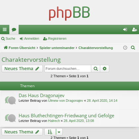
ch
Suche
or
Anmelden
Registrieren
n
eg
S
ne
Foren-Übersicht
en
Spieler untereinander
Charaktervorstellung
m
ist
u
llz
el
rie
Charaktervorstellung
c
ug
de
re
Suche
Erweiterte Suc
Neues Thema
h
e
riff
n
n
2 Themen • Seite
1
von
1
Themen
Das Haus Dragonajev
Letzter Beitrag von
Ulmew von Dragonajev
«
28. April 2020, 14:14
Haus Bluthechtingen-Friedwang und Gefolge
Letzter Beitrag von
Halrech
«
28. April 2020, 13:08
Neues Thema
2 Themen • Seite
1
von
1