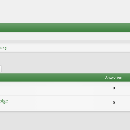
llung
he
Erweiterte Suche
Antworten
0
olge
0