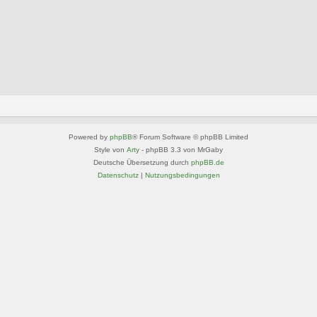
Powered by
phpBB
® Forum Software © phpBB Limited
Style von
Arty
- phpBB 3.3 von MrGaby
Deutsche Übersetzung durch
phpBB.de
Datenschutz
|
Nutzungsbedingungen