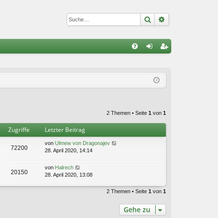
Suche
Erweiterte Suc
S
FA
n
eg
Q
m
ist
el
rie
de
re
2 Themen • Seite
1
von
1
n
n
Zugriffe
Letzter Beitrag
von
Ulmew von Dragonajev
72200
28. April 2020, 14:14
von
Halrech
20150
28. April 2020, 13:08
2 Themen • Seite
1
von
1
Gehe zu