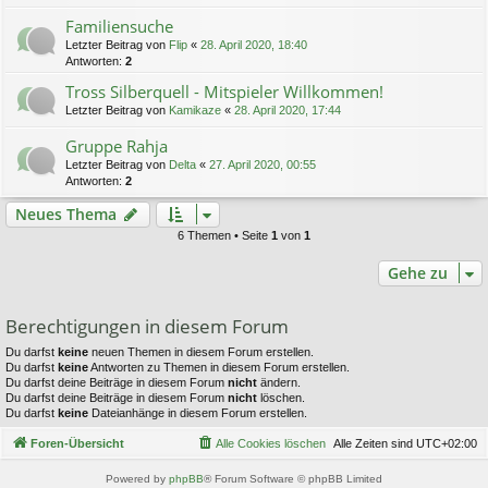
Familiensuche
Letzter Beitrag von
Flip
«
28. April 2020, 18:40
Antworten:
2
Tross Silberquell - Mitspieler Willkommen!
Letzter Beitrag von
Kamikaze
«
28. April 2020, 17:44
Gruppe Rahja
Letzter Beitrag von
Delta
«
27. April 2020, 00:55
Antworten:
2
Neues Thema
6 Themen • Seite
1
von
1
Gehe zu
Berechtigungen in diesem Forum
Du darfst
keine
neuen Themen in diesem Forum erstellen.
Du darfst
keine
Antworten zu Themen in diesem Forum erstellen.
Du darfst deine Beiträge in diesem Forum
nicht
ändern.
Du darfst deine Beiträge in diesem Forum
nicht
löschen.
Du darfst
keine
Dateianhänge in diesem Forum erstellen.
Foren-Übersicht
Alle Cookies löschen
Alle Zeiten sind
UTC+02:00
Powered by
phpBB
® Forum Software © phpBB Limited