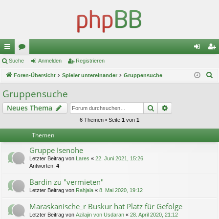
ch
Suche
or
Anmelden
Registrieren
n
eg
S
ne
Foren-Übersicht
en
Spieler untereinander
Gruppensuche
m
ist
u
llz
el
rie
Gruppensuche
c
ug
de
re
Suche
Erweiterte Suc
Neues Thema
h
e
riff
n
n
6 Themen • Seite
1
von
1
Themen
Gruppe Isenohe
Letzter Beitrag von
Lares
«
22. Juni 2021, 15:26
Antworten:
4
Bardin zu "vermieten"
Letzter Beitrag von
Rahjala
«
8. Mai 2020, 19:12
Maraskanische_r Buskur hat Platz für Gefolge
Letzter Beitrag von
Azilajin von Usdaran
«
28. April 2020, 21:12