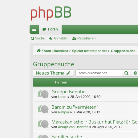
Foren
ch
Suche
Anmelden
Registrieren
ne
Foren-Übersicht
Spieler untereinander
Gruppensuche
llz
Gruppensuche
ug
Suc
Neues Thema
riff
Themen
Gruppe Isenohe
von
Lares
»
28. April 2020, 16:30
Bardin zu "vermieten"
von
Rahjala
»
8. Mai 2020, 19:12
Maraskanische_r Buskur hat Platz für Ge
von
Azilajin von Usdaran
»
28. April 2020, 21:12
Familiensuche