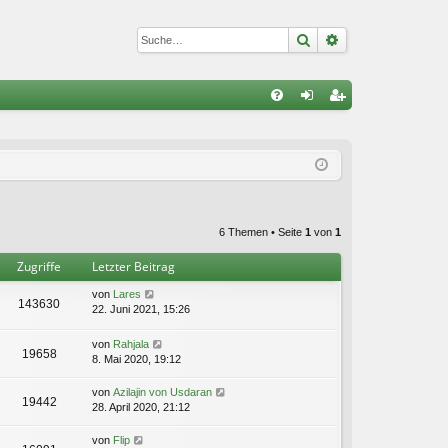
Suche
Erweiterte Suc
S
FA
n
eg
Q
m
ist
el
rie
de
re
6 Themen • Seite
1
von
1
n
n
Zugriffe
Letzter Beitrag
von
Lares
143630
22. Juni 2021, 15:26
von
Rahjala
19658
8. Mai 2020, 19:12
von
Azilajin von Usdaran
19442
28. April 2020, 21:12
von
Flip