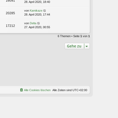
16091
28. April 2020, 18:40
von
Kamikaze
20285
28. April 2020, 17:44
von
Delta
17212
27. April 2020, 00:55
6 Themen • Seite
1
von
1
Gehe zu
Alle Cookies löschen
Alle Zeiten sind
UTC+02:00