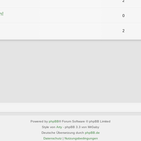
2
n!
0
2
Powered by
phpBB
® Forum Software © phpBB Limited
Style von
Arty
- phpBB 3.3 von MrGaby
Deutsche Übersetzung durch
phpBB.de
Datenschutz
|
Nutzungsbedingungen