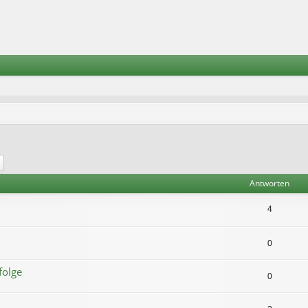
he
Erweiterte Suche
Antworten
4
0
folge
0