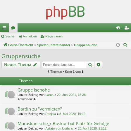
ch
Suche
or
Anmelden
Registrieren
n
eg
S
ne
Foren-Übersicht
en
Spieler untereinander
Gruppensuche
m
ist
u
llz
el
rie
Gruppensuche
c
ug
de
re
Suche
Erweiterte Suc
Neues Thema
h
e
riff
n
n
6 Themen • Seite
1
von
1
Themen
Gruppe Isenohe
Letzter Beitrag von
Lares
«
22. Juni 2021, 15:26
Antworten:
4
Bardin zu "vermieten"
Letzter Beitrag von
Rahjala
«
8. Mai 2020, 19:12
Maraskanische_r Buskur hat Platz für Gefolge
Letzter Beitrag von
Azilajin von Usdaran
«
28. April 2020, 21:12