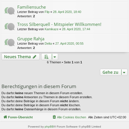
Familiensuche
Letzter Beitrag von
Flip
«
28. April 2020, 18:40
Antworten:
2
Tross Silberquell - Mitspieler Willkommen!
Letzter Beitrag von
Kamikaze
«
28. April 2020, 17:44
Gruppe Rahja
Letzter Beitrag von
Delta
«
27. April 2020, 00:55
Antworten:
2
Neues Thema
6 Themen • Seite
1
von
1
Gehe zu
Berechtigungen in diesem Forum
Du darfst
keine
neuen Themen in diesem Forum erstellen.
Du darfst
keine
Antworten zu Themen in diesem Forum erstellen.
Du darfst deine Beiträge in diesem Forum
nicht
ändern.
Du darfst deine Beiträge in diesem Forum
nicht
löschen.
Du darfst
keine
Dateianhänge in diesem Forum erstellen.
Foren-Übersicht
Alle Cookies löschen
Alle Zeiten sind
UTC+02:00
Powered by
phpBB
® Forum Software © phpBB Limited