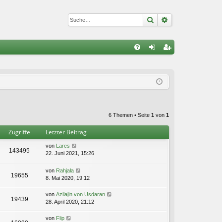
Suche
Erweiterte Suc
S
FA
n
eg
Q
m
ist
el
rie
de
re
6 Themen • Seite
1
von
1
n
n
Zugriffe
Letzter Beitrag
von
Lares
143495
22. Juni 2021, 15:26
von
Rahjala
19655
8. Mai 2020, 19:12
von
Azilajin von Usdaran
19439
28. April 2020, 21:12
von
Flip