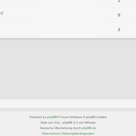
2
n!
0
2
Powered by
phpBB
® Forum Software © phpBB Limited
Style von
Arty
- phpBB 3.3 von MrGaby
Deutsche Übersetzung durch
phpBB.de
Datenschutz
|
Nutzungsbedingungen