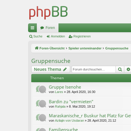
Foren
ch
Suche
Anmelden
Registrieren
ne
Foren-Übersicht
Spieler untereinander
Gruppensuche
llz
Gruppensuche
ug
Suc
Neues Thema
riff
Themen
Gruppe Isenohe
von
Lares
»
28. April 2020, 16:30
Bardin zu "vermieten"
von
Rahjala
»
8. Mai 2020, 19:12
Maraskanische_r Buskur hat Platz für Ge
von
Azilajin von Usdaran
»
28. April 2020, 21:12
Familiensuche