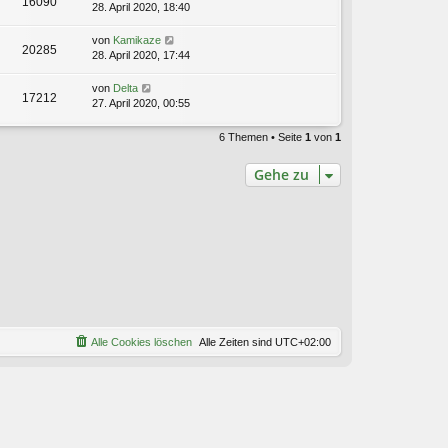
16090
28. April 2020, 18:40
von
Kamikaze
20285
28. April 2020, 17:44
von
Delta
17212
27. April 2020, 00:55
6 Themen • Seite
1
von
1
Gehe zu
Alle Cookies löschen
Alle Zeiten sind
UTC+02:00