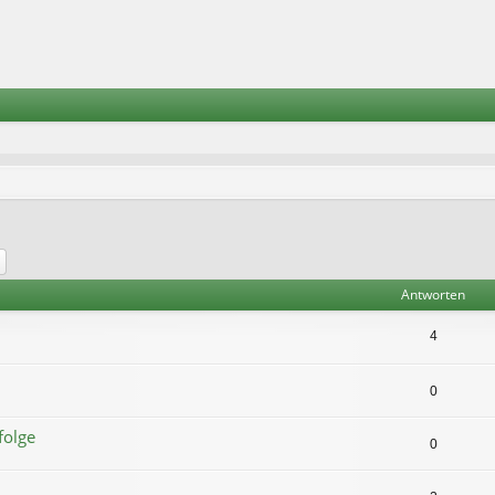
he
Erweiterte Suche
Antworten
4
0
folge
0