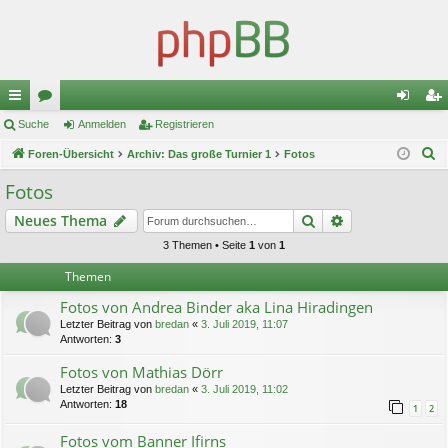
ch
Suche
or
Anmelden
Registrieren
n
eg
S
ne
Foren-Übersicht
en
Archiv: Das große Turnier 1
Fotos
m
ist
u
llz
el
rie
Fotos
c
ug
de
re
Suche
Erweiterte Suc
Neues Thema
h
e
riff
n
n
3 Themen • Seite
1
von
1
Themen
Fotos von Andrea Binder aka Lina Hiradingen
Letzter Beitrag von
bredan
«
3. Juli 2019, 11:07
Antworten:
3
Fotos von Mathias Dörr
Letzter Beitrag von
bredan
«
3. Juli 2019, 11:02
Antworten:
18
1
2
Fotos vom Banner Ifirns